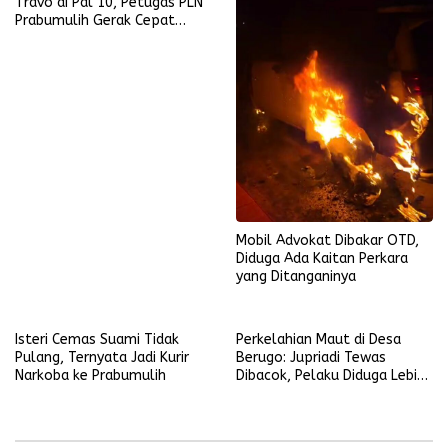
Travo di Pal 10, Petugas PLN
Prabumulih Gerak Cepat
Mendatangi Lokasi Kejadian
Mobil Advokat Dibakar OTD,
Diduga Ada Kaitan Perkara
yang Ditanganinya
Isteri Cemas Suami Tidak
Perkelahian Maut di Desa
Pulang, Ternyata Jadi Kurir
Berugo: Jupriadi Tewas
Narkoba ke Prabumulih
Dibacok, Pelaku Diduga Lebih
dari Satu Orang