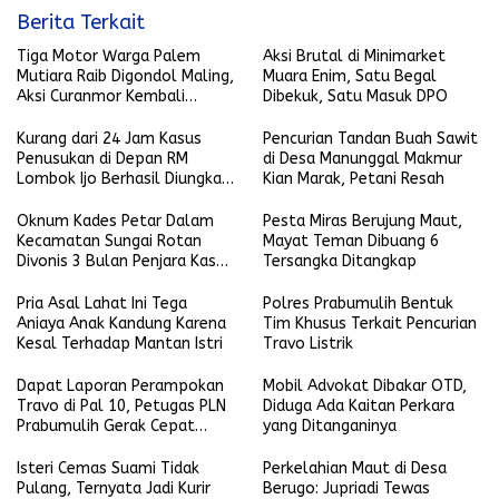
Berita Terkait
Tiga Motor Warga Palem
Aksi Brutal di Minimarket
Mutiara Raib Digondol Maling,
Muara Enim, Satu Begal
Aksi Curanmor Kembali
Dibekuk, Satu Masuk DPO
Terjadi
Kurang dari 24 Jam Kasus
Pencurian Tandan Buah Sawit
Penusukan di Depan RM
di Desa Manunggal Makmur
Lombok Ijo Berhasil Diungkap,
Kian Marak, Petani Resah
Begini Kronologisnya
Oknum Kades Petar Dalam
Pesta Miras Berujung Maut,
Kecamatan Sungai Rotan
Mayat Teman Dibuang 6
Divonis 3 Bulan Penjara Kasus
Tersangka Ditangkap
Penganiayaan Terhadap Anak
Pria Asal Lahat Ini Tega
Polres Prabumulih Bentuk
Aniaya Anak Kandung Karena
Tim Khusus Terkait Pencurian
Kesal Terhadap Mantan Istri
Travo Listrik
Dapat Laporan Perampokan
Mobil Advokat Dibakar OTD,
Travo di Pal 10, Petugas PLN
Diduga Ada Kaitan Perkara
Prabumulih Gerak Cepat
yang Ditanganinya
Mendatangi Lokasi Kejadian
Isteri Cemas Suami Tidak
Perkelahian Maut di Desa
Pulang, Ternyata Jadi Kurir
Berugo: Jupriadi Tewas