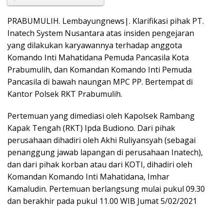
e
at
t
p
g
ss
ar
b
s
y
g
e
e
PRABUMULIH. Lembayungnews|. Klarifikasi pihak PT.
o
A
Li
er
n
Inatech System Nusantara atas insiden pengejaran
o
p
n
g
yang dilakukan karyawannya terhadap anggota
Komando Inti Mahatidana Pemuda Pancasila Kota
k
p
k
er
Prabumulih, dan Komandan Komando Inti Pemuda
Pancasila di bawah naungan MPC PP. Bertempat di
Kantor Polsek RKT Prabumulih.
Pertemuan yang dimediasi oleh Kapolsek Rambang
Kapak Tengah (RKT) Ipda Budiono. Dari pihak
perusahaan dihadiri oleh Akhi Ruliyansyah (sebagai
penanggung jawab lapangan di perusahaan Inatech),
dan dari pihak korban atau dari KOTI, dihadiri oleh
Komandan Komando Inti Mahatidana, Imhar
Kamaludin. Pertemuan berlangsung mulai pukul 09.30
dan berakhir pada pukul 11.00 WIB Jumat 5/02/2021