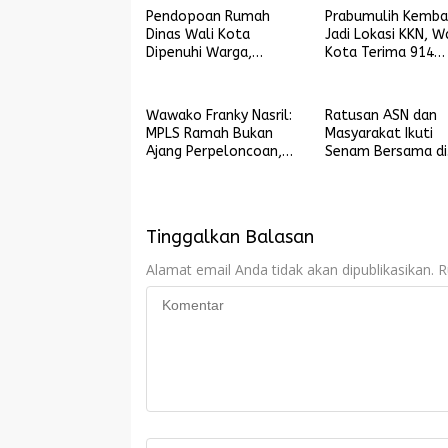
Pendopoan Rumah
Prabumulih Kemba
Dinas Wali Kota
Jadi Lokasi KKN, Wa
Dipenuhi Warga,
Kota Terima 914
Argentina Taklukkan
Mahasiswa UIN Ra
Inggris 2-1
Fatah
Wawako Franky Nasril:
Ratusan ASN dan
MPLS Ramah Bukan
Masyarakat Ikuti
Ajang Perpeloncoan,
Senam Bersama di
tetapi Wadah
Stadion Talang Ji
Membentuk Karakter
Tinggalkan Balasan
Alamat email Anda tidak akan dipublikasikan.
R