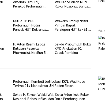
li
Amanah Dimulai,
Wali Kota Arlan Ikuti
Pemkot Prabumulih
Rakor Nasional Bahas
den
Siap Kawal Kelancaran
Inflasi dan Data
Pelaksanaan
Pembangunan
Ketua TP PKK
Wawako Franky Nasril
Prabumulih Hadiri
Pimpin Rapat
Puncak HUT Dekranas
Persiapan HUT ke-81 RI
Agus
mar
ke-46 dan HKG PKK
di Prabumulih
Nasional di Makassar
H. Arlan Resmi Lepas
Sekda Prabumulih Buka
kan
Ratusan Peserta
KMD Angkatan IX,
Pharmacist NeaRun 5K
Cetak Pembina
dan
di Prabumulih
Pramuka Profesional
dan Berkarakter
Prabumulih Kembali Jadi Lokasi KKN, Wali Kota
Terima 914 Mahasiswa UIN Raden Fatah
t
Sekda H. Elman Wakili Wali Kota Arlan Ikuti Rakor
an
Nasional Bahas Inflasi dan Data Pembangunan