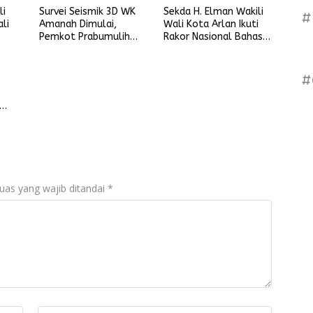
li
Survei Seismik 3D WK
Sekda H. Elman Wakili
#
li
Amanah Dimulai,
Wali Kota Arlan Ikuti
Pemkot Prabumulih
Rakor Nasional Bahas
den
Siap Kawal Kelancaran
Inflasi dan Data
Pelaksanaan
Pembangunan
#
mar
uas yang wajib ditandai
*