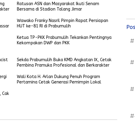
ang
Ratusan ASN dan Masyarakat Ikuti Senam
akter
Bersama di Stadion Talang Jimar
Wawako Franky Nasril Pimpin Rapat Persiapan
assar
HUT ke-81 RI di Prabumulih
Pos
Ketua TP-PKK Prabumulih Tekankan Pentingnya
#
Kekompakan DWP dan PKK
cist
Sekda Prabumulih Buka KMD Angkatan IX, Cetak
#
Pembina Pramuka Profesional dan Berkarakter
ergi
Wali Kota H. Arlan Dukung Penuh Program
Pertamina Cetak Generasi Pemimpin Lokal
#
, Cak
#