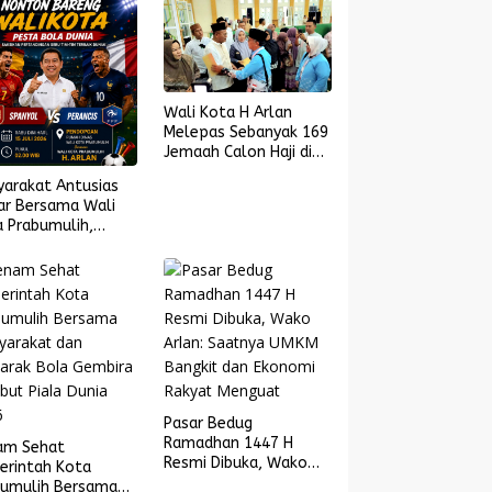
Wali Kota H Arlan
Melepas Sebanyak 169
Jemaah Calon Haji di
Masjid Islamic Center
yarakat Antusias
ar Bersama Wali
 Prabumulih,
yol Melaju ke
l Piala Dunia 2026
Pasar Bedug
Ramadhan 1447 H
am Sehat
Resmi Dibuka, Wako
erintah Kota
Arlan: Saatnya UMKM
bumulih Bersama