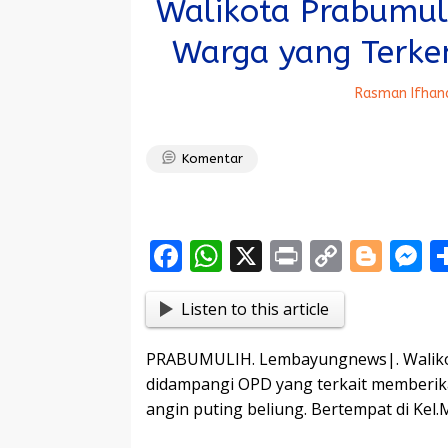
Walikota Prabumul
Warga yang Terke
Rasman Ifhan
Komentar
F
W
X
Pr
C
Bl
ac
h
in
o
o
e
Listen to this article
e
at
t
p
g
s
b
s
y
g
e
PRABUMULIH. Lembayungnews|. Walikota
o
A
Li
er
n
didampangi OPD yang terkait memberik
o
p
n
g
angin puting beliung. Bertempat di Kel
k
p
k
e