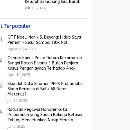
Kelurahan Gunung Ibul Barat
Juli 31, 2026
t Terpopuler
OTT Noel, Nanik S. Deyang: Hidup Saya
1
Pernah Hancur Sampai Titik Nol
Agustus 24, 2025
Oknum Kades Petar Dalam Kecamatan
2
Sungai Rotan Divonis 3 Bulan Penjara
Kasus Penganiayaan Terhadap Anak
April 10, 2025
Skandal Data Siluman PPPK Prabumulih:
3
Siapa Bermain di Balik 68 Nama
Misterius?
Juli 16, 2025
Ratusan Pegawai Honorer Kota
4
Prabumulih yang Sudah Bekerja Belasan
Tahun, Mengeluhkan Nasip Mereka
Juli 6, 2025