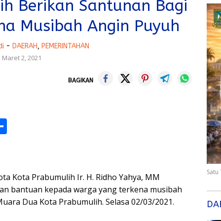
ih Berikan Santunan Bagi
na Musibah Angin Puyuh
di
-
DAERAH
,
PEMERINTAHAN
Maret 2, 2021
BAGIKAN
M
S
h
s
ar
e
Satu
 Kota Prabumulih Ir. H. Ridho Yahya, MM
an bantuan kepada warga yang terkena musibah
.Muara Dua Kota Prabumulih. Selasa 02/03/2021.
DA
r