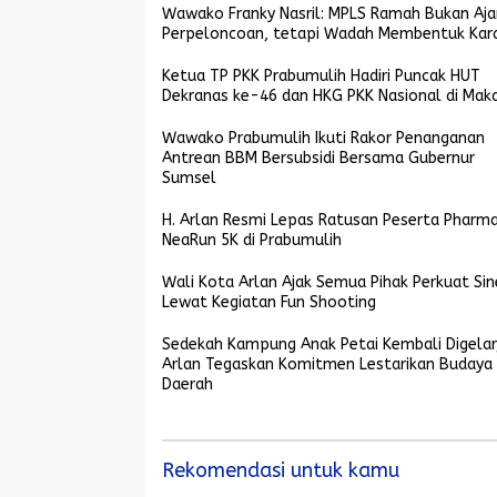
Wawako Franky Nasril: MPLS Ramah Bukan Aj
Perpeloncoan, tetapi Wadah Membentuk Kar
Ketua TP PKK Prabumulih Hadiri Puncak HUT
Dekranas ke-46 dan HKG PKK Nasional di Mak
Wawako Prabumulih Ikuti Rakor Penanganan
Antrean BBM Bersubsidi Bersama Gubernur
Sumsel
H. Arlan Resmi Lepas Ratusan Peserta Pharma
NeaRun 5K di Prabumulih
Wali Kota Arlan Ajak Semua Pihak Perkuat Sin
Lewat Kegiatan Fun Shooting
Sedekah Kampung Anak Petai Kembali Digelar
Arlan Tegaskan Komitmen Lestarikan Budaya
Daerah
Rekomendasi untuk kamu