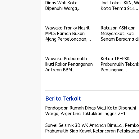
Dinas Wali Kota
Jadi Lokasi KKN, Wa
Dipenuhi Warga,
Kota Terima 914
Argentina Taklukkan
Mahasiswa UIN Ra
Inggris 2-1
Fatah
Wawako Franky Nasril:
Ratusan ASN dan
MPLS Ramah Bukan
Masyarakat Ikuti
Ajang Perpeloncoan,
Senam Bersama di
tetapi Wadah
Stadion Talang Ji
Membentuk Karakter
Wawako Prabumulih
Ketua TP-PKK
Ikuti Rakor Penanganan
Prabumulih Tekan
Antrean BBM
Pentingnya
Bersubsidi Bersama
Kekompakan DWP 
Gubernur Sumsel
PKK
Berita Terkait
Pendopoan Rumah Dinas Wali Kota Dipenuhi
Warga, Argentina Taklukkan Inggris 2-1
Survei Seismik 3D WK Amanah Dimulai, Pemko
Prabumulih Siap Kawal Kelancaran Pelaksana