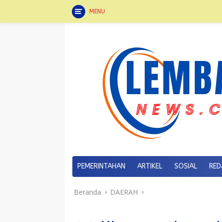
MENU
Langsung
ke
konten
PEMERINTAHAN
ARTIKEL
SOSIAL
RED
Beranda
DAERAH