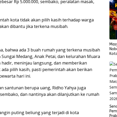
ebesar Rp 5.000.000, sembako, peralatan masak,
ah kota tidak akan pilih kasih terhadap warga
kan dibantu jika terkena musibah.
Mas
Nob
ma, bahwa ada 3 buah rumah yang terkena musibah
Kota
an Sungai Medang, Anak Petai, dan kelurahan Muara
Span
h hadir, meninjau langsung, dan memberikan
Fina
ada pilih kasih, pasti pemerintah akan berikan
pewarta hari ini.
an santunan berupa uang, Ridho Yahya juga
sembako, dan nantinya akan dilanjutkan ke rumah
Sen
Pem
ngin puting beliung yang terjadi di kota
Pra