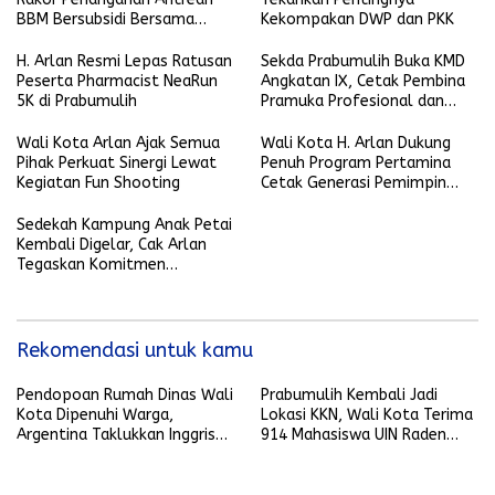
BBM Bersubsidi Bersama
Kekompakan DWP dan PKK
Gubernur Sumsel
H. Arlan Resmi Lepas Ratusan
Sekda Prabumulih Buka KMD
Peserta Pharmacist NeaRun
Angkatan IX, Cetak Pembina
5K di Prabumulih
Pramuka Profesional dan
Berkarakter
Wali Kota Arlan Ajak Semua
Wali Kota H. Arlan Dukung
Pihak Perkuat Sinergi Lewat
Penuh Program Pertamina
Kegiatan Fun Shooting
Cetak Generasi Pemimpin
Lokal
Sedekah Kampung Anak Petai
Kembali Digelar, Cak Arlan
Tegaskan Komitmen
Lestarikan Budaya Daerah
Rekomendasi untuk kamu
Pendopoan Rumah Dinas Wali
Prabumulih Kembali Jadi
Kota Dipenuhi Warga,
Lokasi KKN, Wali Kota Terima
Argentina Taklukkan Inggris
914 Mahasiswa UIN Raden
2-1
Fatah