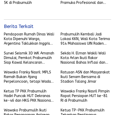
5K di Prabumulih
Pramuka Profesional dan
Berkarakter
Berita Terkait
Pendopoan Rumah Dinas Wali
Prabumulih Kembali Jadi
Kota Dipenuhi Warga,
Lokasi KKN, Wali Kota Terima
Argentina Taklukkan Inggris
914 Mahasiswa UIN Raden
2-1
Fatah
Survei Seismik 3D WK Amanah
Sekda H. Elman Wakili Wali
Dimulai, Pemkot Prabumulih
Kota Arlan Ikuti Rakor
Siap Kawal Kelancaran
Nasional Bahas Inflasi dan
Pelaksanaan
Data Pembangunan
Wawako Franky Nasril: MPLS
Ratusan ASN dan Masyarakat
Ramah Bukan Ajang
Ikuti Senam Bersama di
Perpeloncoan, tetapi Wadah
Stadion Talang Jimar
Membentuk Karakter
Ketua TP PKK Prabumulih
Wawako Franky Nasril Pimpin
Hadiri Puncak HUT Dekranas
Rapat Persiapan HUT ke-81
ke-46 dan HKG PKK Nasional
RI di Prabumulih
di Makassar
Wawako Prabumulih Ikuti
Ketua TP-PKK Prabumulih
Rakor Penanganan Antrean
Tekankan Pentingnya