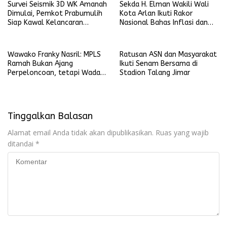
Survei Seismik 3D WK Amanah
Sekda H. Elman Wakili Wali
Dimulai, Pemkot Prabumulih
Kota Arlan Ikuti Rakor
Siap Kawal Kelancaran
Nasional Bahas Inflasi dan
Pelaksanaan
Data Pembangunan
Wawako Franky Nasril: MPLS
Ratusan ASN dan Masyarakat
Ramah Bukan Ajang
Ikuti Senam Bersama di
Perpeloncoan, tetapi Wadah
Stadion Talang Jimar
Membentuk Karakter
Tinggalkan Balasan
Alamat email Anda tidak akan dipublikasikan.
Ruas yang wajib
ditandai
*