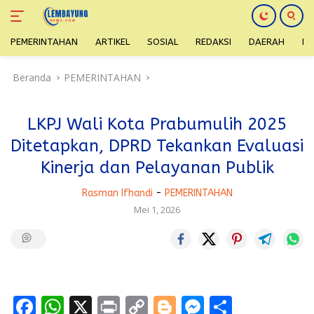
PEMERINTAHAN
ARTIKEL
SOSIAL
REDAKSI
DAERAH
H
Langsung
Beranda
PEMERINTAHAN
ke
konten
LKPJ Wali Kota Prabumulih 2025
Ditetapkan, DPRD Tekankan Evaluasi
Kinerja dan Pelayanan Publik
Rasman Ifhandi
-
PEMERINTAHAN
Mei 1, 2026
F
W
X
Pr
C
Bl
M
S