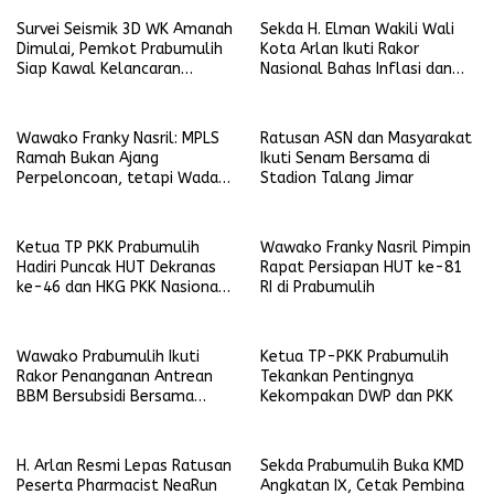
Survei Seismik 3D WK Amanah
Sekda H. Elman Wakili Wali
Dimulai, Pemkot Prabumulih
Kota Arlan Ikuti Rakor
Siap Kawal Kelancaran
Nasional Bahas Inflasi dan
Pelaksanaan
Data Pembangunan
Wawako Franky Nasril: MPLS
Ratusan ASN dan Masyarakat
Ramah Bukan Ajang
Ikuti Senam Bersama di
Perpeloncoan, tetapi Wadah
Stadion Talang Jimar
Membentuk Karakter
Ketua TP PKK Prabumulih
Wawako Franky Nasril Pimpin
Hadiri Puncak HUT Dekranas
Rapat Persiapan HUT ke-81
ke-46 dan HKG PKK Nasional
RI di Prabumulih
di Makassar
Wawako Prabumulih Ikuti
Ketua TP-PKK Prabumulih
Rakor Penanganan Antrean
Tekankan Pentingnya
BBM Bersubsidi Bersama
Kekompakan DWP dan PKK
Gubernur Sumsel
H. Arlan Resmi Lepas Ratusan
Sekda Prabumulih Buka KMD
Peserta Pharmacist NeaRun
Angkatan IX, Cetak Pembina