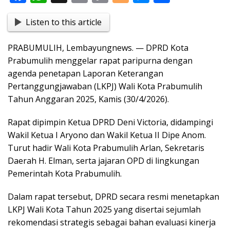
ac
h
in
o
o
e
h
Listen to this article
e
at
t
p
g
ss
ar
b
s
y
g
e
e
PRABUMULIH, Lembayungnews. — DPRD Kota
o
A
Li
er
n
Prabumulih menggelar rapat paripurna dengan
o
p
n
g
agenda penetapan Laporan Keterangan
Pertanggungjawaban (LKPJ) Wali Kota Prabumulih
k
p
k
er
Tahun Anggaran 2025, Kamis (30/4/2026).
Rapat dipimpin Ketua DPRD Deni Victoria, didampingi
Wakil Ketua I Aryono dan Wakil Ketua II Dipe Anom.
Turut hadir Wali Kota Prabumulih Arlan, Sekretaris
Daerah H. Elman, serta jajaran OPD di lingkungan
Pemerintah Kota Prabumulih.
Dalam rapat tersebut, DPRD secara resmi menetapkan
LKPJ Wali Kota Tahun 2025 yang disertai sejumlah
rekomendasi strategis sebagai bahan evaluasi kinerja