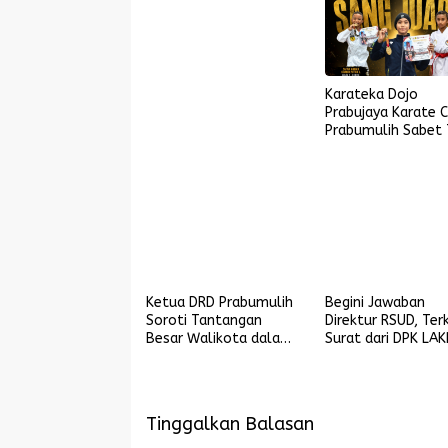
Karateka Dojo
Prabujaya Karate 
Prabumulih Sabet 
Medali di Piala KON
Palembang, Farabi
Tambah Emas di
Lampung
Ketua DRD Prabumulih
Begini Jawaban
Soroti Tantangan
Direktur RSUD, Ter
Besar Walikota dalam
Surat dari DPK LAK
Pembangunan
Soal Gangguan Si
RME
Tinggalkan Balasan