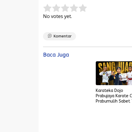
Rate this item:
Submit Rating
No votes yet.
Komentar
Baca Juga
Karateka Dojo
Prabujaya Karate 
Prabumulih Sabet 
Medali di Piala KON
Palembang, Farabi
Tambah Emas di
Lampung