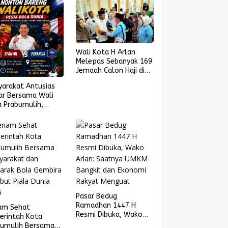
Wali Kota H Arlan
Melepas Sebanyak 169
Jemaah Calon Haji di
Masjid Islamic Center
yarakat Antusias
ar Bersama Wali
 Prabumulih,
yol Melaju ke
l Piala Dunia 2026
Pasar Bedug
Ramadhan 1447 H
am Sehat
Resmi Dibuka, Wako
erintah Kota
Arlan: Saatnya UMKM
bumulih Bersama