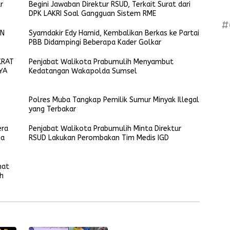
r
Begini Jawaban Direktur RSUD, Terkait Surat dari
DPK LAKRI Soal Gangguan Sistem RME
#
LN
Syamdakir Edy Hamid, Kembalikan Berkas ke Partai
PBB Didampingi Beberapa Kader Golkar
KRAT
Penjabat Walikota Prabumulih Menyambut
YA
Kedatangan Wakapolda Sumsel
Polres Muba Tangkap Pemilik Sumur Minyak Illegal
yang Terbakar
era
Penjabat Walikota Prabumulih Minta Direktur
na
RSUD Lakukan Perombakan Tim Medis IGD
mat
h