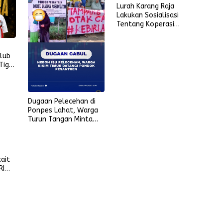
Lurah Karang Raja
Lakukan Sosialisasi
Tentang Koperasi
Merah Putih di Masjid
Nur Ikhlas
Club
Tiga
I
Dugaan Pelecehan di
Ponpes Lahat, Warga
Turun Tangan Minta
Penjelasan
kait
RI
stem