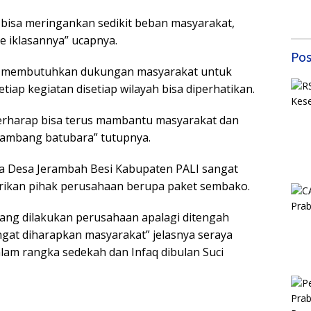
Mas
i bisa meringankan sedikit beban masyarakat,
Sem
Samb
ke iklasannya” ucapnya.
202
Pos
t membutuhkan dukungan masyarakat untuk
iap kegiatan disetiap wilayah bisa diperhatikan.
 berharap bisa terus mambantu masyarakat dan
 tambang batubara” tutupnya.
a Desa Jerambah Besi Kabupaten PALI sangat
erikan pihak perusahaan berupa paket sembako.
 yang dilakukan perusahaan apalagi ditengah
angat diharapkan masyarakat” jelasnya seraya
lam rangka sedekah dan Infaq dibulan Suci