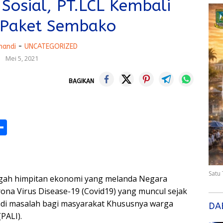
 Sosial, PT.LCL Kembali
 Paket Sembako
handi
-
UNCATEGORIZED
Mei 5, 2021
BAGIKAN
M
S
h
s
ar
e
Satu
ah himpitan ekonomi yang melanda Negara
ona Virus Disease-19 (Covid19) yang muncul sejak
jadi masalah bagi masyarakat Khususnya warga
DA
PALI).
r