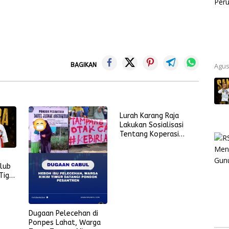
Agus
BAGIKAN
Lurah Karang Raja
Lakukan Sosialisasi
Tentang Koperasi
Merah Putih di Masjid
Nur Ikhlas
Club
Tiga
I
Dugaan Pelecehan di
Ponpes Lahat, Warga