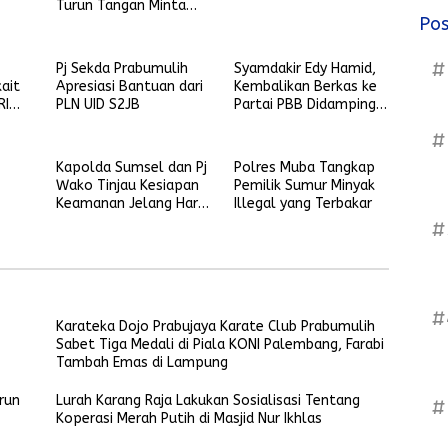
Turun Tangan Minta
Pos
Penjelasan
#
Pj Sekda Prabumulih
Syamdakir Edy Hamid,
kait
Apresiasi Bantuan dari
Kembalikan Berkas ke
RI
PLN UID S2JB
Partai PBB Didampingi
stem
Beberapa Kader Golkar
#
Kapolda Sumsel dan Pj
Polres Muba Tangkap
Wako Tinjau Kesiapan
Pemilik Sumur Minyak
Keamanan Jelang Hari
Illegal yang Terbakar
raya Idul Fitri
#
l
#
Karateka Dojo Prabujaya Karate Club Prabumulih
Sabet Tiga Medali di Piala KONI Palembang, Farabi
Tambah Emas di Lampung
run
Lurah Karang Raja Lakukan Sosialisasi Tentang
#
Koperasi Merah Putih di Masjid Nur Ikhlas