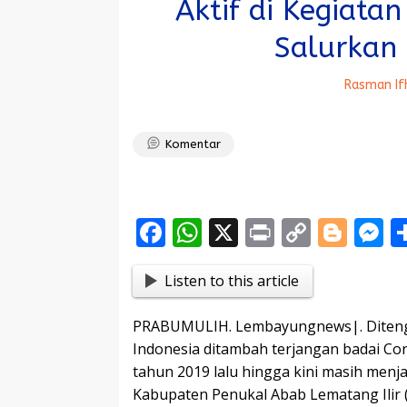
Aktif di Kegiatan
Salurkan
Rasman If
Komentar
F
W
X
Pr
C
Bl
ac
h
in
o
o
e
Listen to this article
e
at
t
p
g
s
b
s
y
g
e
PRABUMULIH. Lembayungnews|. Diteng
o
A
Li
er
n
Indonesia ditambah terjangan badai Cor
o
p
n
g
tahun 2019 lalu hingga kini masih men
Kabupaten Penukal Abab Lematang Ilir (
k
p
k
e