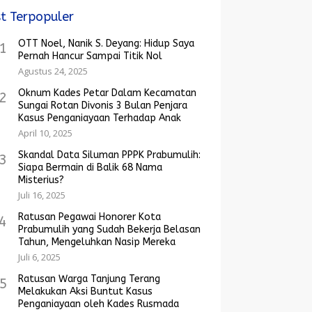
t Terpopuler
OTT Noel, Nanik S. Deyang: Hidup Saya
1
Pernah Hancur Sampai Titik Nol
Agustus 24, 2025
Oknum Kades Petar Dalam Kecamatan
2
Sungai Rotan Divonis 3 Bulan Penjara
Kasus Penganiayaan Terhadap Anak
April 10, 2025
Skandal Data Siluman PPPK Prabumulih:
3
Siapa Bermain di Balik 68 Nama
Misterius?
Juli 16, 2025
Ratusan Pegawai Honorer Kota
4
Prabumulih yang Sudah Bekerja Belasan
Tahun, Mengeluhkan Nasip Mereka
Juli 6, 2025
Ratusan Warga Tanjung Terang
5
Melakukan Aksi Buntut Kasus
Penganiayaan oleh Kades Rusmada