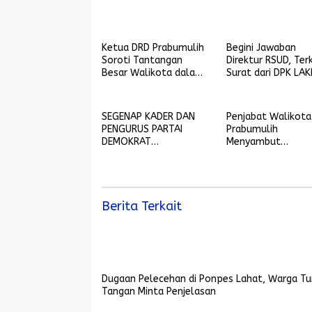
Ketua DRD Prabumulih
Begini Jawaban
Soroti Tantangan
Direktur RSUD, Ter
Besar Walikota dalam
Surat dari DPK LAK
Pembangunan
Soal Gangguan Si
RME
SEGENAP KADER DAN
Penjabat Walikota
PENGURUS PARTAI
Prabumulih
DEMOKRAT
Menyambut
PRABUMULIH
Kedatangan
MENGUCAPKAN
Wakapolda Sumse
SELAMAT HARI RAYA
IDUL FITRI 1445 H-2024
M
Berita Terkait
Dugaan Pelecehan di Ponpes Lahat, Warga Tu
Tangan Minta Penjelasan