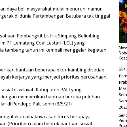
an daya beli masyarakat mulai menurun, namun
gerak di dunia Pertambangan Batubara tak tinggal
usahaan Pembangkit Listrik Simpang Belimbing
m PT.Lematang Coal Lestari (LCL) yang
Mas
a tambang tahun ini kembali menggelar kegiatan
Nob
Kota
Span
Fina
erikan bantuan beberapa ekor kambing disetiap
layah kerjanya yang menjadi prioritas perusahaan.
n sosial di wilayah Kabupaten PALI yang
ak dengan memberikan bantuan berupa puluhan
r di Pendopo Pali, senin (3/5/21).
Sen
engatakan pihaknya akan terus berupaya
Pem
n (Prioritas) dalam bentuk bantuan sosial.
Pra