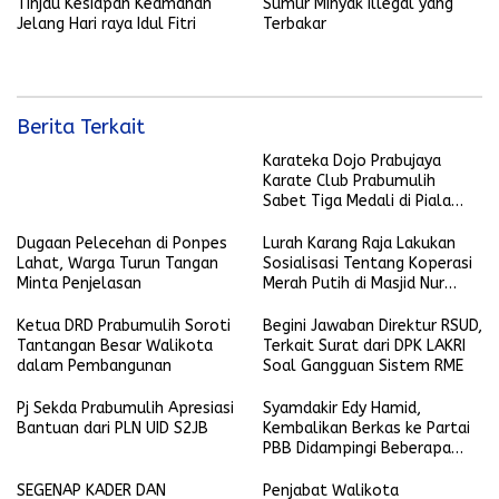
Tinjau Kesiapan Keamanan
Sumur Minyak Illegal yang
Jelang Hari raya Idul Fitri
Terbakar
Berita Terkait
Karateka Dojo Prabujaya
Karate Club Prabumulih
Sabet Tiga Medali di Piala
KONI Palembang, Farabi
Tambah Emas di Lampung
Dugaan Pelecehan di Ponpes
Lurah Karang Raja Lakukan
Lahat, Warga Turun Tangan
Sosialisasi Tentang Koperasi
Minta Penjelasan
Merah Putih di Masjid Nur
Ikhlas
Ketua DRD Prabumulih Soroti
Begini Jawaban Direktur RSUD,
Tantangan Besar Walikota
Terkait Surat dari DPK LAKRI
dalam Pembangunan
Soal Gangguan Sistem RME
Pj Sekda Prabumulih Apresiasi
Syamdakir Edy Hamid,
Bantuan dari PLN UID S2JB
Kembalikan Berkas ke Partai
PBB Didampingi Beberapa
Kader Golkar
SEGENAP KADER DAN
Penjabat Walikota