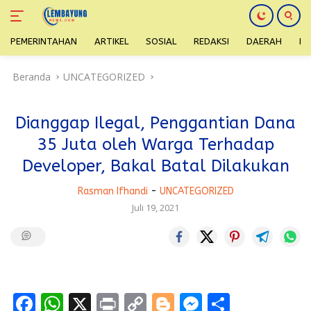
PEMERINTAHAN
ARTIKEL
SOSIAL
REDAKSI
DAERAH
H
Langsung
Beranda
UNCATEGORIZED
ke
konten
Dianggap Ilegal, Penggantian Dana
35 Juta oleh Warga Terhadap
Developer, Bakal Batal Dilakukan
Rasman Ifhandi
-
UNCATEGORIZED
Juli 19, 2021
F
W
X
Pr
C
Bl
M
S