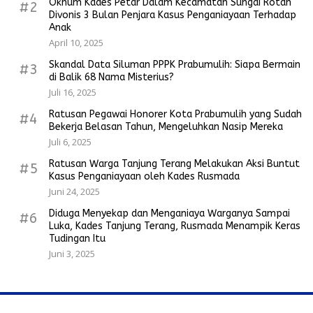
Oknum Kades Petar Dalam Kecamatan Sungai Rotan
#2
Divonis 3 Bulan Penjara Kasus Penganiayaan Terhadap
Anak
April 10, 2025
Skandal Data Siluman PPPK Prabumulih: Siapa Bermain
#3
di Balik 68 Nama Misterius?
Juli 16, 2025
Ratusan Pegawai Honorer Kota Prabumulih yang Sudah
#4
Bekerja Belasan Tahun, Mengeluhkan Nasip Mereka
Juli 6, 2025
Ratusan Warga Tanjung Terang Melakukan Aksi Buntut
#5
Kasus Penganiayaan oleh Kades Rusmada
Juni 24, 2025
Diduga Menyekap dan Menganiaya Warganya Sampai
#6
Luka, Kades Tanjung Terang, Rusmada Menampik Keras
Tudingan Itu
Juni 3, 2025