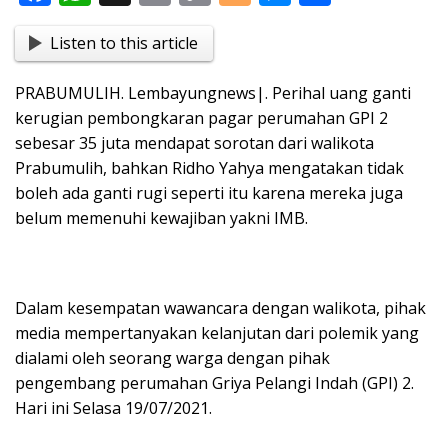
ac
h
in
o
o
e
h
Listen to this article
e
at
t
p
g
ss
ar
b
s
y
g
e
e
PRABUMULIH. Lembayungnews|. Perihal uang ganti
o
A
Li
er
n
kerugian pembongkaran pagar perumahan GPI 2
o
p
n
g
sebesar 35 juta mendapat sorotan dari walikota
Prabumulih, bahkan Ridho Yahya mengatakan tidak
k
p
k
er
boleh ada ganti rugi seperti itu karena mereka juga
belum memenuhi kewajiban yakni IMB.
Dalam kesempatan wawancara dengan walikota, pihak
media mempertanyakan kelanjutan dari polemik yang
dialami oleh seorang warga dengan pihak
pengembang perumahan Griya Pelangi Indah (GPI) 2.
Hari ini Selasa 19/07/2021.