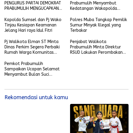
PENGURUS PARTAI DEMOKRAT
Prabumulih Menyambut
PRABUMULIH MENGUCAPKAN
Kedatangan Wakapolda
SELAMAT HARI RAYA IDUL FITRI
Sumsel
1445 H-2024 M
Kapolda Sumsel dan Pj Wako
Polres Muba Tangkap Pemilik
Tinjau Kesiapan Keamanan
Sumur Minyak Illegal yang
Jelang Hari raya Idul Fitri
Terbakar
Pj Walikota Elman ST Minta
Penjabat Walikota
Dinas Perkim Segera Perbaiki
Prabumulih Minta Direktur
Rumah Warga Komunitas
RSUD Lakukan Perombakan
yang Terkena Musibah
Tim Medis IGD
Pemkot Prabumulih
Sampaikan Ucapan Selamat
Menyambut Bulan Suci
Ramadhan 1445 Hijriyah
Rekomendasi untuk kamu