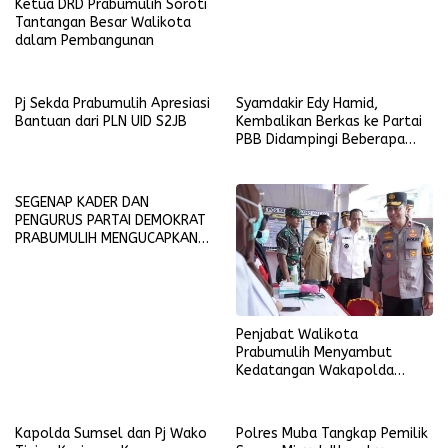
Ketua DRD Prabumulih Soroti
Tantangan Besar Walikota
dalam Pembangunan
Pj Sekda Prabumulih Apresiasi
Syamdakir Edy Hamid,
Bantuan dari PLN UID S2JB
Kembalikan Berkas ke Partai
PBB Didampingi Beberapa
Kader Golkar
SEGENAP KADER DAN
PENGURUS PARTAI DEMOKRAT
PRABUMULIH MENGUCAPKAN
SELAMAT HARI RAYA IDUL FITRI
1445 H-2024 M
Penjabat Walikota
Prabumulih Menyambut
Kedatangan Wakapolda
Sumsel
Kapolda Sumsel dan Pj Wako
Polres Muba Tangkap Pemilik