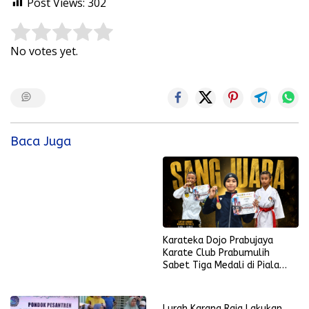
Post Views:
302
Rate this item:
Submit Rating
No votes yet.
Baca Juga
Karateka Dojo Prabujaya
Karate Club Prabumulih
Sabet Tiga Medali di Piala
KONI Palembang, Farabi
Tambah Emas di Lampung
Lurah Karang Raja Lakukan