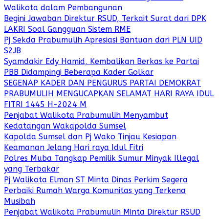
Walikota dalam Pembangunan
Begini Jawaban Direktur RSUD, Terkait Surat dari DPK
LAKRI Soal Gangguan Sistem RME
Pj Sekda Prabumulih Apresiasi Bantuan dari PLN UID
S2JB
Syamdakir Edy Hamid, Kembalikan Berkas ke Partai
PBB Didampingi Beberapa Kader Golkar
SEGENAP KADER DAN PENGURUS PARTAI DEMOKRAT
PRABUMULIH MENGUCAPKAN SELAMAT HARI RAYA IDUL
FITRI 1445 H-2024 M
Penjabat Walikota Prabumulih Menyambut
Kedatangan Wakapolda Sumsel
Kapolda Sumsel dan Pj Wako Tinjau Kesiapan
Keamanan Jelang Hari raya Idul Fitri
Polres Muba Tangkap Pemilik Sumur Minyak Illegal
yang Terbakar
Pj Walikota Elman ST Minta Dinas Perkim Segera
Perbaiki Rumah Warga Komunitas yang Terkena
Musibah
Penjabat Walikota Prabumulih Minta Direktur RSUD