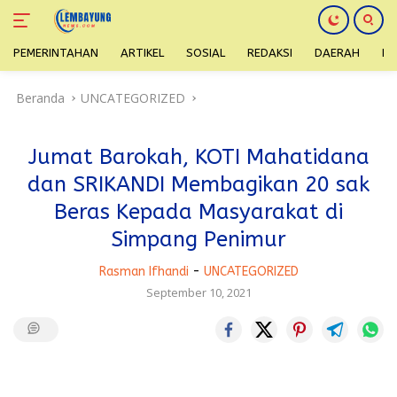
PEMERINTAHAN
ARTIKEL
SOSIAL
REDAKSI
DAERAH
H
Langsung
Beranda
UNCATEGORIZED
ke
konten
Jumat Barokah, KOTI Mahatidana
dan SRIKANDI Membagikan 20 sak
Beras Kepada Masyarakat di
Simpang Penimur
Rasman Ifhandi
-
UNCATEGORIZED
September 10, 2021