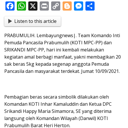
F
W
X
Pr
C
Bl
M
S
ac
h
in
o
o
e
h
Listen to this article
e
at
t
p
g
ss
ar
b
s
y
g
e
e
PRABUMULIH. Lembayungnews|. Team Komando Inti
o
A
Li
er
n
Pemuda Pancasila Prabumulih (KOTI MPC-PP) dan
o
p
n
g
SRIKANDI MPC-PP, hari ini kembali melakukan
kegiatan amal berbagi manfaat, yakni membagikan 20
k
p
k
er
sak beras 5kg kepada segenap anggota Pemuda
Pancasila dan masyarakat terdekat. Jumat 10/09/2021.
Pembagian beras secara simbolik dilakukan oleh
Komandan KOTI Inhar Kamaluddin dan Ketua DPC
Srikandi Happy Maria Simamora, SE yang diterima
langsung oleh Komandan Wilayah (Danwil) KOTI
Prabumulih Barat Heri Herton.