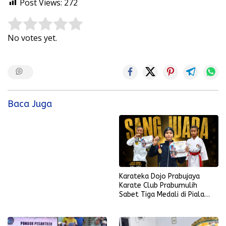
Post Views:
272
Rate this item:
Submit Rating
No votes yet.
Baca Juga
Karateka Dojo Prabujaya
Karate Club Prabumulih
Sabet Tiga Medali di Piala
KONI Palembang, Farabi
Tambah Emas di Lampung