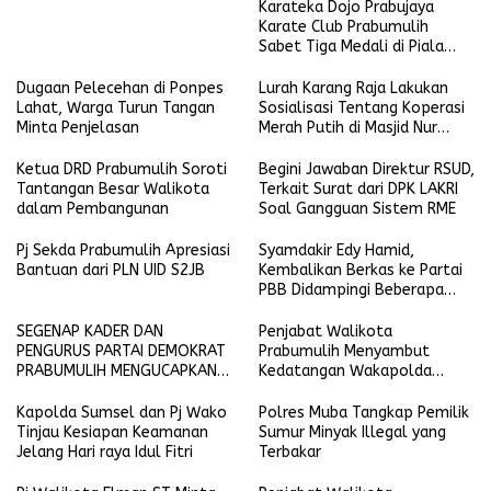
Karateka Dojo Prabujaya
Karate Club Prabumulih
Sabet Tiga Medali di Piala
KONI Palembang, Farabi
Tambah Emas di Lampung
Dugaan Pelecehan di Ponpes
Lurah Karang Raja Lakukan
Lahat, Warga Turun Tangan
Sosialisasi Tentang Koperasi
Minta Penjelasan
Merah Putih di Masjid Nur
Ikhlas
Ketua DRD Prabumulih Soroti
Begini Jawaban Direktur RSUD,
Tantangan Besar Walikota
Terkait Surat dari DPK LAKRI
dalam Pembangunan
Soal Gangguan Sistem RME
Pj Sekda Prabumulih Apresiasi
Syamdakir Edy Hamid,
Bantuan dari PLN UID S2JB
Kembalikan Berkas ke Partai
PBB Didampingi Beberapa
Kader Golkar
SEGENAP KADER DAN
Penjabat Walikota
PENGURUS PARTAI DEMOKRAT
Prabumulih Menyambut
PRABUMULIH MENGUCAPKAN
Kedatangan Wakapolda
SELAMAT HARI RAYA IDUL FITRI
Sumsel
1445 H-2024 M
Kapolda Sumsel dan Pj Wako
Polres Muba Tangkap Pemilik
Tinjau Kesiapan Keamanan
Sumur Minyak Illegal yang
Jelang Hari raya Idul Fitri
Terbakar