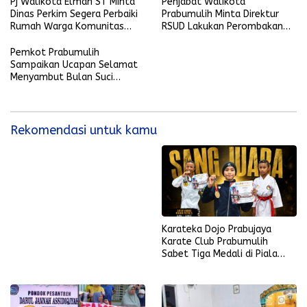
Pj Walikota Elman ST Minta
Penjabat Walikota
Dinas Perkim Segera Perbaiki
Prabumulih Minta Direktur
Rumah Warga Komunitas
RSUD Lakukan Perombakan
yang Terkena Musibah
Tim Medis IGD
Pemkot Prabumulih
Sampaikan Ucapan Selamat
Menyambut Bulan Suci
Ramadhan 1445 Hijriyah
Rekomendasi untuk kamu
Karateka Dojo Prabujaya
Karate Club Prabumulih
Sabet Tiga Medali di Piala
KONI Palembang, Farabi
Tambah Emas di Lampung