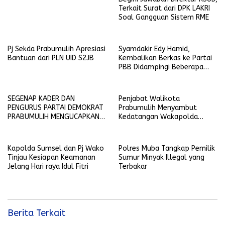
Terkait Surat dari DPK LAKRI
Soal Gangguan Sistem RME
Pj Sekda Prabumulih Apresiasi
Syamdakir Edy Hamid,
Bantuan dari PLN UID S2JB
Kembalikan Berkas ke Partai
PBB Didampingi Beberapa
Kader Golkar
SEGENAP KADER DAN
Penjabat Walikota
PENGURUS PARTAI DEMOKRAT
Prabumulih Menyambut
PRABUMULIH MENGUCAPKAN
Kedatangan Wakapolda
SELAMAT HARI RAYA IDUL FITRI
Sumsel
1445 H-2024 M
Kapolda Sumsel dan Pj Wako
Polres Muba Tangkap Pemilik
Tinjau Kesiapan Keamanan
Sumur Minyak Illegal yang
Jelang Hari raya Idul Fitri
Terbakar
Berita Terkait