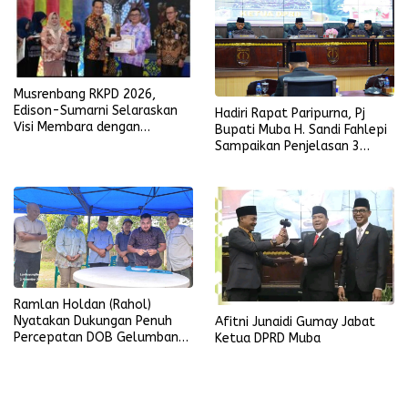
Musrenbang RKPD 2026,
Edison-Sumarni Selaraskan
Hadiri Rapat Paripurna, Pj
Visi Membara dengan
Bupati Muba H. Sandi Fahlepi
Program Asta Cita
Sampaikan Penjelasan 3
Raperda Inisiatif Pemkab
Muba
Ramlan Holdan (Rahol)
Nyatakan Dukungan Penuh
Afitni Junaidi Gumay Jabat
Percepatan DOB Gelumbang
Ketua DPRD Muba
Raya