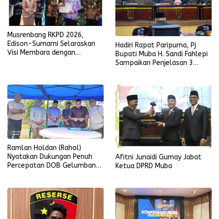
Musrenbang RKPD 2026,
Edison-Sumarni Selaraskan
Hadiri Rapat Paripurna, Pj
Visi Membara dengan
Bupati Muba H. Sandi Fahlepi
Program Asta Cita
Sampaikan Penjelasan 3
Raperda Inisiatif Pemkab
Muba
Ramlan Holdan (Rahol)
Nyatakan Dukungan Penuh
Afitni Junaidi Gumay Jabat
Percepatan DOB Gelumbang
Ketua DPRD Muba
Raya