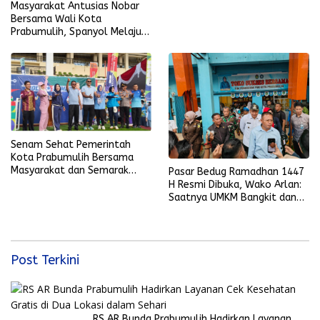
Masyarakat Antusias Nobar
Bersama Wali Kota
Prabumulih, Spanyol Melaju
ke Final Piala Dunia 2026
Senam Sehat Pemerintah
Kota Prabumulih Bersama
Masyarakat dan Semarak
Pasar Bedug Ramadhan 1447
Bola Gembira Sambut Piala
H Resmi Dibuka, Wako Arlan:
Dunia 2026
Saatnya UMKM Bangkit dan
Ekonomi Rakyat Menguat
Post Terkini
RS AR Bunda Prabumulih Hadirkan Layanan