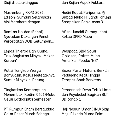
Diuji di Lubuklinggau
dan Kajian Aspek Faktor
Resiko
Musrenbang RKPD 2026,
Hadiri Rapat Paripurna, Pj
Edison-Sumarni Selaraskan
Bupati Muba H. Sandi Fahlepi
Visi Membara dengan
Sampaikan Penjelasan 3
Program Asta Cita
Raperda Inisiatif Pemkab
Muba
Ramlan Holdan (Rahol)
Afitni Junaidi Gumay Jabat
Nyatakan Dukungan Penuh
Ketua DPRD Muba
Percepatan DOB Gelumbang
Raya
Lepas Thierod Dan Oleng,
Waspada BBM Solar
Truk Angkutan Minyak ‘Makan
Oplosan, Polres Muba
Korban’
Amankan Pelaku ‘NZ’
Polisi Tangkap Warga
Bazar Pasar Malam, Berkah
Banyuasin, Kasus Meledaknya
Pedagang Kecil Hingga
Sumur Minyak di Parung
Tempat Anak Berkreasi
Sungai Lilin
Tingkatkan Kemampuan
Pemerintah Desa Teluk Limau
Menembak, Kodim 0401/Muba
dan Payabakal Bagikan BLT
Gelar Latbakjatri Semester I
DD tahap 1
Tahun 2024
PT Rumpun Enam Bersaudara
Haji Nasrun Umar (HNU) Siap
Gelar Pasar Murah Sebagai
Maju Pilkada Muara Enim