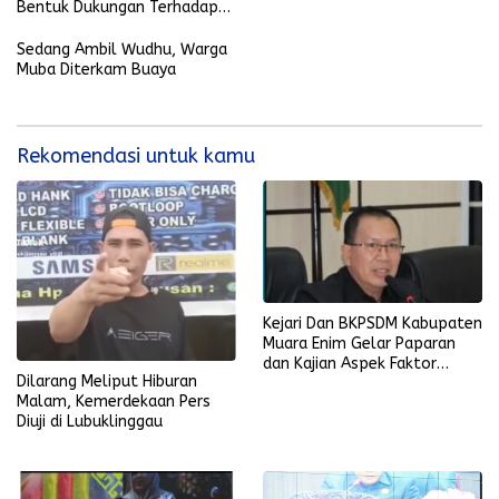
Bentuk Dukungan Terhadap
Pemerintah Kabupaten Muara
Enim
Sedang Ambil Wudhu, Warga
Muba Diterkam Buaya
Rekomendasi untuk kamu
Kejari Dan BKPSDM Kabupaten
Muara Enim Gelar Paparan
dan Kajian Aspek Faktor
Dilarang Meliput Hiburan
Resiko
Malam, Kemerdekaan Pers
Diuji di Lubuklinggau