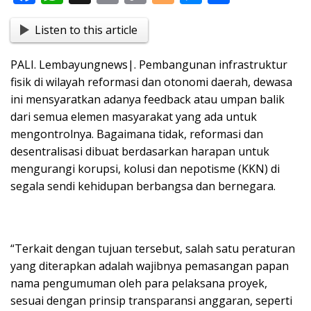
ac
h
in
o
o
e
h
Listen to this article
e
at
t
p
g
ss
ar
b
s
y
g
e
e
PALI. Lembayungnews|. Pembangunan infrastruktur
o
A
Li
er
n
fisik di wilayah reformasi dan otonomi daerah, dewasa
o
p
n
g
ini mensyaratkan adanya feedback atau umpan balik
dari semua elemen masyarakat yang ada untuk
k
p
k
er
mengontrolnya. Bagaimana tidak, reformasi dan
desentralisasi dibuat berdasarkan harapan untuk
mengurangi korupsi, kolusi dan nepotisme (KKN) di
segala sendi kehidupan berbangsa dan bernegara.
“Terkait dengan tujuan tersebut, salah satu peraturan
yang diterapkan adalah wajibnya pemasangan papan
nama pengumuman oleh para pelaksana proyek,
sesuai dengan prinsip transparansi anggaran, seperti