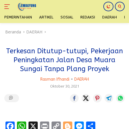
PEMERINTAHAN
ARTIKEL
SOSIAL
REDAKSI
DAERAH
H
Langsung
Beranda
DAERAH
ke
konten
Terkesan Ditutup-tutupi, Pekerjaan
Peningkatan Jalan Desa Muara
Sungai Tanpa Plang Proyek
Rasman Ifhandi
-
DAERAH
Oktober 30, 2021
F
W
X
Pr
C
Bl
M
S