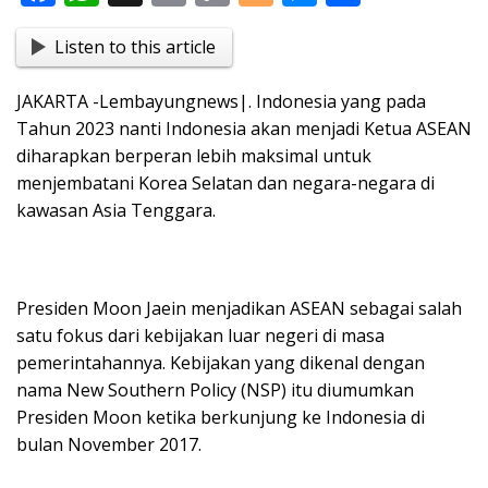
ac
h
in
o
o
e
h
Listen to this article
e
at
t
p
g
ss
ar
b
s
y
g
e
e
JAKARTA -Lembayungnews|. Indonesia yang pada
o
A
Li
er
n
Tahun 2023 nanti Indonesia akan menjadi Ketua ASEAN
o
p
n
g
diharapkan berperan lebih maksimal untuk
menjembatani Korea Selatan dan negara-negara di
k
p
k
er
kawasan Asia Tenggara.
Presiden Moon Jaein menjadikan ASEAN sebagai salah
satu fokus dari kebijakan luar negeri di masa
pemerintahannya. Kebijakan yang dikenal dengan
nama New Southern Policy (NSP) itu diumumkan
Presiden Moon ketika berkunjung ke Indonesia di
bulan November 2017.