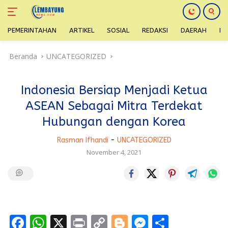
PEMERINTAHAN
ARTIKEL
SOSIAL
REDAKSI
DAERAH
H
Langsung
Beranda
UNCATEGORIZED
ke
konten
Indonesia Bersiap Menjadi Ketua
ASEAN Sebagai Mitra Terdekat
Hubungan dengan Korea
Rasman Ifhandi
-
UNCATEGORIZED
November 4, 2021
F
W
X
Pr
C
Bl
M
S