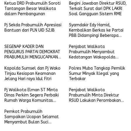
Ketua DRD Prabumulih Soroti
Begini Jawaban Direktur RSUD,
Tantangan Besar Walikota
Terkait Surat dari DPK LAKRI
dalam Pembangunan
Soal Gangguan Sistem RME
Pj Sekda Prabumulih Apresiasi
Syamdakir Edy Hamid,
Bantuan dari PLN UID S2JB
Kembalikan Berkas ke Partai
PBB Didampingi Beberapa
Kader Golkar
SEGENAP KADER DAN
Penjabat Walikota
PENGURUS PARTAI DEMOKRAT
Prabumulih Menyambut
PRABUMULIH MENGUCAPKAN
Kedatangan Wakapolda
SELAMAT HARI RAYA IDUL FITRI
Sumsel
1445 H-2024 M
Kapolda Sumsel dan Pj Wako
Polres Muba Tangkap Pemilik
Tinjau Kesiapan Keamanan
Sumur Minyak Illegal yang
Jelang Hari raya Idul Fitri
Terbakar
Pj Walikota Elman ST Minta
Penjabat Walikota
Dinas Perkim Segera Perbaiki
Prabumulih Minta Direktur
Rumah Warga Komunitas
RSUD Lakukan Perombakan
yang Terkena Musibah
Tim Medis IGD
Pemkot Prabumulih
Sampaikan Ucapan Selamat
Menyambut Bulan Suci
Ramadhan 1445 Hijriyah