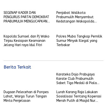
Kader Golkar
SEGENAP KADER DAN
Penjabat Walikota
PENGURUS PARTAI DEMOKRAT
Prabumulih Menyambut
PRABUMULIH MENGUCAPKAN
Kedatangan Wakapolda
SELAMAT HARI RAYA IDUL FITRI
Sumsel
1445 H-2024 M
Kapolda Sumsel dan Pj Wako
Polres Muba Tangkap Pemilik
Tinjau Kesiapan Keamanan
Sumur Minyak Illegal yang
Jelang Hari raya Idul Fitri
Terbakar
Berita Terkait
Karateka Dojo Prabujaya
Karate Club Prabumulih
Sabet Tiga Medali di Piala
KONI Palembang, Farabi
Tambah Emas di Lampung
Dugaan Pelecehan di Ponpes
Lurah Karang Raja Lakukan
Lahat, Warga Turun Tangan
Sosialisasi Tentang Koperasi
Minta Penjelasan
Merah Putih di Masjid Nur
Ikhlas