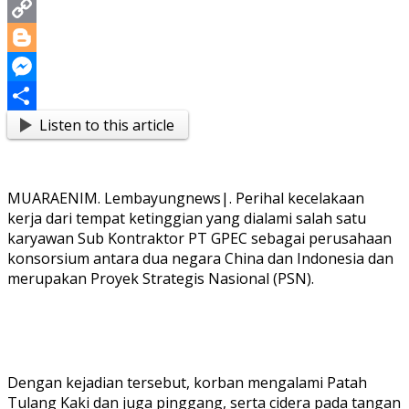
Print
Copy
Link
Blogger
Messenger
Listen to this article
Share
MUARAENIM. Lembayungnews|. Perihal kecelakaan
kerja dari tempat ketinggian yang dialami salah satu
karyawan Sub Kontraktor PT GPEC sebagai perusahaan
konsorsium antara dua negara China dan Indonesia dan
merupakan Proyek Strategis Nasional (PSN).
Dengan kejadian tersebut, korban mengalami Patah
Tulang Kaki dan juga pinggang, serta cidera pada tangan