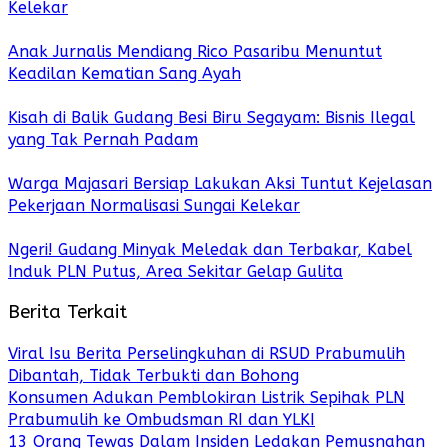
Kelekar
Anak Jurnalis Mendiang Rico Pasaribu Menuntut
Keadilan Kematian Sang Ayah
Kisah di Balik Gudang Besi Biru Segayam: Bisnis Ilegal
yang Tak Pernah Padam
Warga Majasari Bersiap Lakukan Aksi Tuntut Kejelasan
Pekerjaan Normalisasi Sungai Kelekar
Ngeri! Gudang Minyak Meledak dan Terbakar, Kabel
Induk PLN Putus, Area Sekitar Gelap Gulita
Berita Terkait
Viral Isu Berita Perselingkuhan di RSUD Prabumulih
Dibantah, Tidak Terbukti dan Bohong
Konsumen Adukan Pemblokiran Listrik Sepihak PLN
Prabumulih ke Ombudsman RI dan YLKI
13 Orang Tewas Dalam Insiden Ledakan Pemusnahan