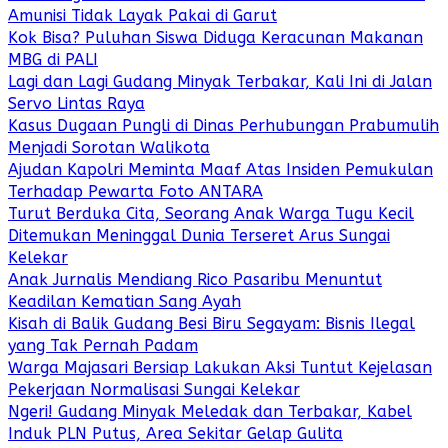
Amunisi Tidak Layak Pakai di Garut
Kok Bisa? Puluhan Siswa Diduga Keracunan Makanan
MBG di PALI
Lagi dan Lagi Gudang Minyak Terbakar, Kali Ini di Jalan
Servo Lintas Raya
Kasus Dugaan Pungli di Dinas Perhubungan Prabumulih
Menjadi Sorotan Walikota
Ajudan Kapolri Meminta Maaf Atas Insiden Pemukulan
Terhadap Pewarta Foto ANTARA
Turut Berduka Cita, Seorang Anak Warga Tugu Kecil
Ditemukan Meninggal Dunia Terseret Arus Sungai
Kelekar
Anak Jurnalis Mendiang Rico Pasaribu Menuntut
Keadilan Kematian Sang Ayah
Kisah di Balik Gudang Besi Biru Segayam: Bisnis Ilegal
yang Tak Pernah Padam
Warga Majasari Bersiap Lakukan Aksi Tuntut Kejelasan
Pekerjaan Normalisasi Sungai Kelekar
Ngeri! Gudang Minyak Meledak dan Terbakar, Kabel
Induk PLN Putus, Area Sekitar Gelap Gulita