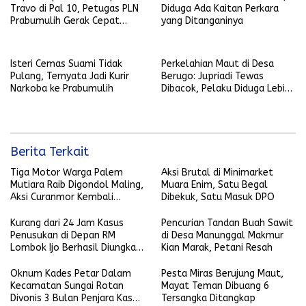
Travo di Pal 10, Petugas PLN
Diduga Ada Kaitan Perkara
Prabumulih Gerak Cepat
yang Ditanganinya
Mendatangi Lokasi Kejadian
Isteri Cemas Suami Tidak
Perkelahian Maut di Desa
Pulang, Ternyata Jadi Kurir
Berugo: Jupriadi Tewas
Narkoba ke Prabumulih
Dibacok, Pelaku Diduga Lebih
dari Satu Orang
Berita Terkait
Tiga Motor Warga Palem
Aksi Brutal di Minimarket
Mutiara Raib Digondol Maling,
Muara Enim, Satu Begal
Aksi Curanmor Kembali
Dibekuk, Satu Masuk DPO
Terjadi
Kurang dari 24 Jam Kasus
Pencurian Tandan Buah Sawit
Penusukan di Depan RM
di Desa Manunggal Makmur
Lombok Ijo Berhasil Diungkap,
Kian Marak, Petani Resah
Begini Kronologisnya
Oknum Kades Petar Dalam
Pesta Miras Berujung Maut,
Kecamatan Sungai Rotan
Mayat Teman Dibuang 6
Divonis 3 Bulan Penjara Kasus
Tersangka Ditangkap