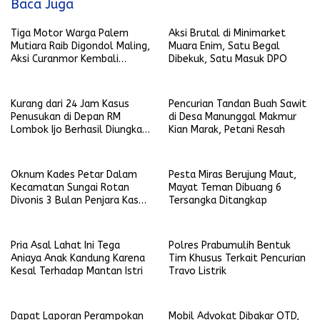
Baca Juga
Tiga Motor Warga Palem
Aksi Brutal di Minimarket
Mutiara Raib Digondol Maling,
Muara Enim, Satu Begal
Aksi Curanmor Kembali
Dibekuk, Satu Masuk DPO
Terjadi
Kurang dari 24 Jam Kasus
Pencurian Tandan Buah Sawit
Penusukan di Depan RM
di Desa Manunggal Makmur
Lombok Ijo Berhasil Diungkap,
Kian Marak, Petani Resah
Begini Kronologisnya
Oknum Kades Petar Dalam
Pesta Miras Berujung Maut,
Kecamatan Sungai Rotan
Mayat Teman Dibuang 6
Divonis 3 Bulan Penjara Kasus
Tersangka Ditangkap
Penganiayaan Terhadap Anak
Pria Asal Lahat Ini Tega
Polres Prabumulih Bentuk
Aniaya Anak Kandung Karena
Tim Khusus Terkait Pencurian
Kesal Terhadap Mantan Istri
Travo Listrik
Dapat Laporan Perampokan
Mobil Advokat Dibakar OTD,