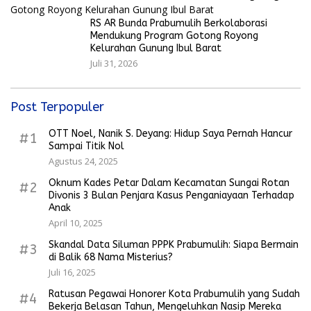
RS AR Bunda Prabumulih Berkolaborasi
Mendukung Program Gotong Royong
Kelurahan Gunung Ibul Barat
Juli 31, 2026
Post Terpopuler
OTT Noel, Nanik S. Deyang: Hidup Saya Pernah Hancur
#1
Sampai Titik Nol
Agustus 24, 2025
Oknum Kades Petar Dalam Kecamatan Sungai Rotan
#2
Divonis 3 Bulan Penjara Kasus Penganiayaan Terhadap
Anak
April 10, 2025
Skandal Data Siluman PPPK Prabumulih: Siapa Bermain
#3
di Balik 68 Nama Misterius?
Juli 16, 2025
Ratusan Pegawai Honorer Kota Prabumulih yang Sudah
#4
Bekerja Belasan Tahun, Mengeluhkan Nasip Mereka