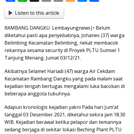
ac
h
in
o
o
e
h
Listen to this article
e
at
t
p
g
ss
ar
b
s
y
g
e
e
RAMBANG DANGKU. Lembayungnews|• Belum
o
A
Li
er
n
diketahui pasti apa penyebabnya, Johanes (37) warga
o
p
n
g
Belimbing Kecamatan Belimbing, nekat membacok
rekannya sesama security di Proyek PLTU Sumsel 1
k
p
k
er
Tanjung Menang. Jumat 03/12/21.
Akibatnya Selamet Hariadi (47) warga Air Cekdam
Kecamatan Rambang Dangku yang pada malam saat
kejadian tengah bertugas mengalami luka bacokan di
beberapa anggota tubuhnya.
Adapun kronologis kejadian yakni Pada hari Jum’at
tanggal 03 Desember 2021, diketahui sekira jam 18.30
WIB. Kejadian berawal ketika pelapor dan temannya
sedang berjaga di sekitar lokasi Beching Plant PLTU