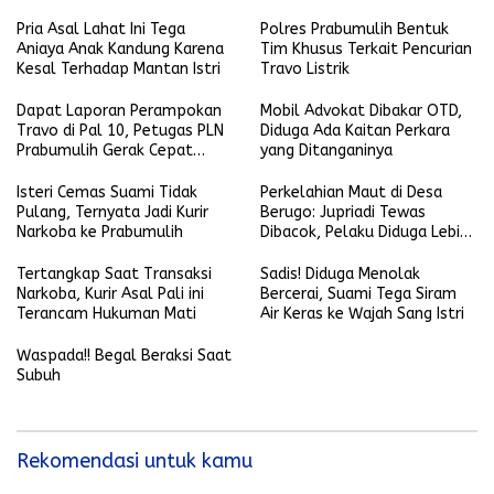
Penganiayaan Terhadap Anak
Pria Asal Lahat Ini Tega
Polres Prabumulih Bentuk
Aniaya Anak Kandung Karena
Tim Khusus Terkait Pencurian
Kesal Terhadap Mantan Istri
Travo Listrik
Dapat Laporan Perampokan
Mobil Advokat Dibakar OTD,
Travo di Pal 10, Petugas PLN
Diduga Ada Kaitan Perkara
Prabumulih Gerak Cepat
yang Ditanganinya
Mendatangi Lokasi Kejadian
Isteri Cemas Suami Tidak
Perkelahian Maut di Desa
Pulang, Ternyata Jadi Kurir
Berugo: Jupriadi Tewas
Narkoba ke Prabumulih
Dibacok, Pelaku Diduga Lebih
dari Satu Orang
Tertangkap Saat Transaksi
Sadis! Diduga Menolak
Narkoba, Kurir Asal Pali ini
Bercerai, Suami Tega Siram
Terancam Hukuman Mati
Air Keras ke Wajah Sang Istri
Waspada!! Begal Beraksi Saat
Subuh
Rekomendasi untuk kamu