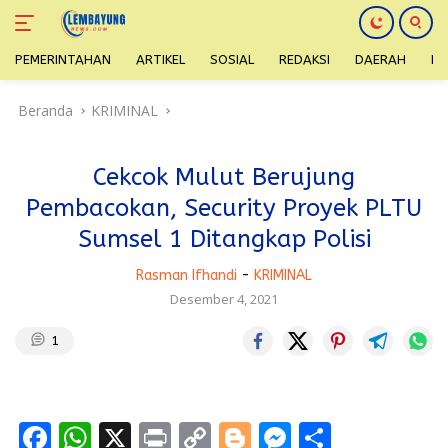
PEMERINTAHAN
ARTIKEL
SOSIAL
REDAKSI
DAERAH
H
Langsung
Beranda
KRIMINAL
ke
konten
Cekcok Mulut Berujung
Pembacokan, Security Proyek PLTU
Sumsel 1 Ditangkap Polisi
Rasman Ifhandi
-
KRIMINAL
Desember 4, 2021
1
F
W
X
Pr
C
Bl
M
S