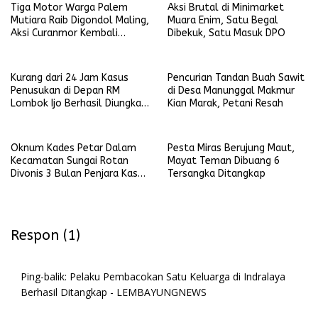
Tiga Motor Warga Palem
Aksi Brutal di Minimarket
Mutiara Raib Digondol Maling,
Muara Enim, Satu Begal
Aksi Curanmor Kembali
Dibekuk, Satu Masuk DPO
Terjadi
Kurang dari 24 Jam Kasus
Pencurian Tandan Buah Sawit
Penusukan di Depan RM
di Desa Manunggal Makmur
Lombok Ijo Berhasil Diungkap,
Kian Marak, Petani Resah
Begini Kronologisnya
Oknum Kades Petar Dalam
Pesta Miras Berujung Maut,
Kecamatan Sungai Rotan
Mayat Teman Dibuang 6
Divonis 3 Bulan Penjara Kasus
Tersangka Ditangkap
Penganiayaan Terhadap Anak
Respon (1)
Ping-balik:
Pelaku Pembacokan Satu Keluarga di Indralaya
Berhasil Ditangkap - LEMBAYUNGNEWS