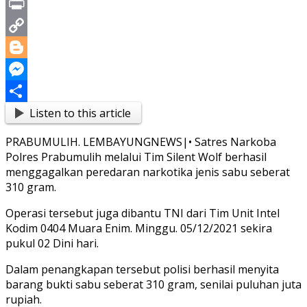
X
Print
Copy
Link
Blogger
Messenger
Listen to this article
Share
PRABUMULIH. LEMBAYUNGNEWS|• Satres Narkoba
Polres Prabumulih melalui Tim Silent Wolf berhasil
menggagalkan peredaran narkotika jenis sabu seberat
310 gram.
Operasi tersebut juga dibantu TNI dari Tim Unit Intel
Kodim 0404 Muara Enim. Minggu. 05/12/2021 sekira
pukul 02 Dini hari.
Dalam penangkapan tersebut polisi berhasil menyita
barang bukti sabu seberat 310 gram, senilai puluhan juta
rupiah.