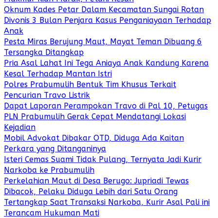
Oknum Kades Petar Dalam Kecamatan Sungai Rotan
Divonis 3 Bulan Penjara Kasus Penganiayaan Terhadap
Anak
Pesta Miras Berujung Maut, Mayat Teman Dibuang 6
Tersangka Ditangkap
Pria Asal Lahat Ini Tega Aniaya Anak Kandung Karena
Kesal Terhadap Mantan Istri
Polres Prabumulih Bentuk Tim Khusus Terkait
Pencurian Travo Listrik
Dapat Laporan Perampokan Travo di Pal 10, Petugas
PLN Prabumulih Gerak Cepat Mendatangi Lokasi
Kejadian
Mobil Advokat Dibakar OTD, Diduga Ada Kaitan
Perkara yang Ditanganinya
Isteri Cemas Suami Tidak Pulang, Ternyata Jadi Kurir
Narkoba ke Prabumulih
Perkelahian Maut di Desa Berugo: Jupriadi Tewas
Dibacok, Pelaku Diduga Lebih dari Satu Orang
Tertangkap Saat Transaksi Narkoba, Kurir Asal Pali ini
Terancam Hukuman Mati