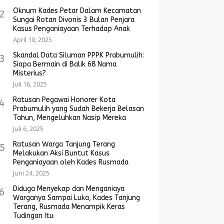
Oknum Kades Petar Dalam Kecamatan
2
Sungai Rotan Divonis 3 Bulan Penjara
Kasus Penganiayaan Terhadap Anak
April 10, 2025
Skandal Data Siluman PPPK Prabumulih:
3
Siapa Bermain di Balik 68 Nama
Misterius?
Juli 16, 2025
Ratusan Pegawai Honorer Kota
4
Prabumulih yang Sudah Bekerja Belasan
Tahun, Mengeluhkan Nasip Mereka
Juli 6, 2025
Ratusan Warga Tanjung Terang
5
Melakukan Aksi Buntut Kasus
Penganiayaan oleh Kades Rusmada
Juni 24, 2025
Diduga Menyekap dan Menganiaya
6
Warganya Sampai Luka, Kades Tanjung
Terang, Rusmada Menampik Keras
Tudingan Itu