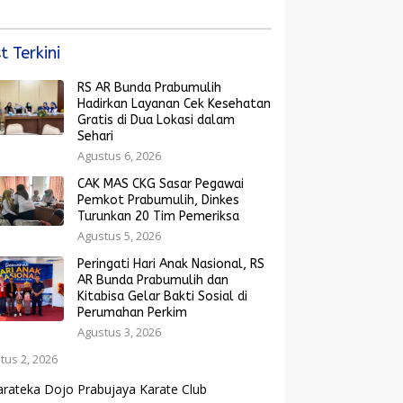
Rakyat Menguat
arak Bola Gembira
ut Piala Dunia
6
t Terkini
RS AR Bunda Prabumulih
Hadirkan Layanan Cek Kesehatan
Gratis di Dua Lokasi dalam
Sehari
Agustus 6, 2026
CAK MAS CKG Sasar Pegawai
Pemkot Prabumulih, Dinkes
Turunkan 20 Tim Pemeriksa
Agustus 5, 2026
Peringati Hari Anak Nasional, RS
AR Bunda Prabumulih dan
Kitabisa Gelar Bakti Sosial di
Perumahan Perkim
Agustus 3, 2026
tus 2, 2026