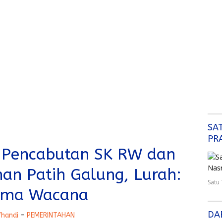
SA
PR
 Pencabutan SK RW dan
han Patih Galung, Lurah:
Satu
uma Wacana
DA
fhandi
-
PEMERINTAHAN