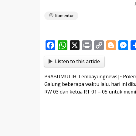
Komentar
F
W
X
Pr
C
Bl
ac
h
in
o
o
e
Listen to this article
e
at
t
p
g
s
b
s
y
g
e
PRABUMULIH. Lembayungnews|• Polemik
o
A
Li
er
n
Galung beberapa waktu lalu, hari ini d
o
p
n
g
RW 03 dan ketua RT 01 – 05 untuk memin
k
p
k
e