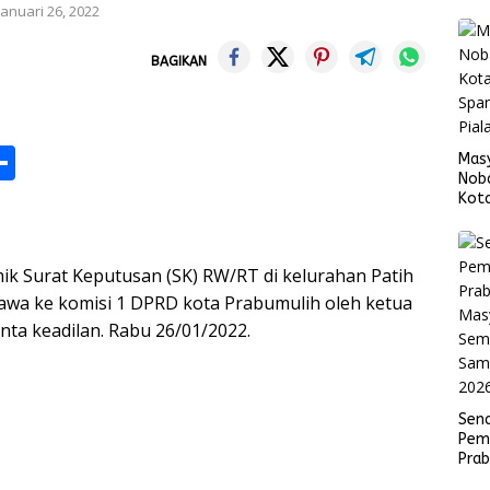
Januari 26, 2022
BAGIKAN
M
S
Mas
Nob
h
Kota
Span
s
ar
Fina
e
 Surat Keputusan (SK) RW/RT di kelurahan Patih
ibawa ke komisi 1 DPRD kota Prabumulih oleh ketua
ta keadilan. Rabu 26/01/2022.
r
Sen
Pem
Pra
Mas