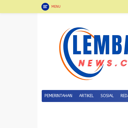
MENU
Langsung
ke
konten
PEMERINTAHAN
ARTIKEL
SOSIAL
RED