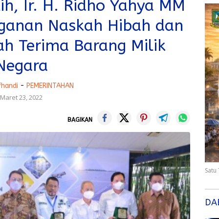
h, Ir. H. Ridho Yahya MM
nganan Naskah Hibah dan
ah Terima Barang Milik
Negara
fhandi
-
PEMERINTAHAN
Maret 23, 2022
BAGIKAN
Satu
DA