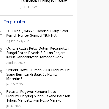
Kelurahan Gunung Ibul Barat
Juli 31, 2026
t Terpopuler
OTT Noel, Nanik S. Deyang: Hidup Saya
1
Pernah Hancur Sampai Titik Nol
Agustus 24, 2025
Oknum Kades Petar Dalam Kecamatan
2
Sungai Rotan Divonis 3 Bulan Penjara
Kasus Penganiayaan Terhadap Anak
April 10, 2025
Skandal Data Siluman PPPK Prabumulih:
3
Siapa Bermain di Balik 68 Nama
Misterius?
Juli 16, 2025
Ratusan Pegawai Honorer Kota
4
Prabumulih yang Sudah Bekerja Belasan
Tahun, Mengeluhkan Nasip Mereka
Juli 6, 2025