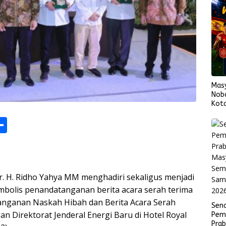
Mas
Nob
Kota
Span
M
S
Fina
h
s
ar
e
. H. Ridho Yahya MM menghadiri sekaligus menjadi
mbolis penandatanganan berita acara serah terima
anganan Naskah Hibah dan Berita Acara Serah
Sen
n Direktorat Jenderal Energi Baru di Hotel Royal
Pem
r
Pra