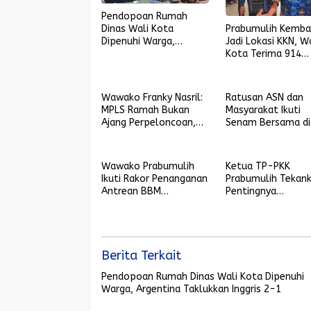
Pendopoan Rumah
Dinas Wali Kota
Prabumulih Kemba
Dipenuhi Warga,
Jadi Lokasi KKN, Wa
Argentina Taklukkan
Kota Terima 914
Inggris 2-1
Mahasiswa UIN Ra
Fatah
Wawako Franky Nasril:
Ratusan ASN dan
MPLS Ramah Bukan
Masyarakat Ikuti
Ajang Perpeloncoan,
Senam Bersama di
tetapi Wadah
Stadion Talang Ji
Membentuk Karakter
Wawako Prabumulih
Ketua TP-PKK
Ikuti Rakor Penanganan
Prabumulih Tekan
Antrean BBM
Pentingnya
Bersubsidi Bersama
Kekompakan DWP 
Gubernur Sumsel
PKK
Berita Terkait
Pendopoan Rumah Dinas Wali Kota Dipenuhi
Warga, Argentina Taklukkan Inggris 2-1