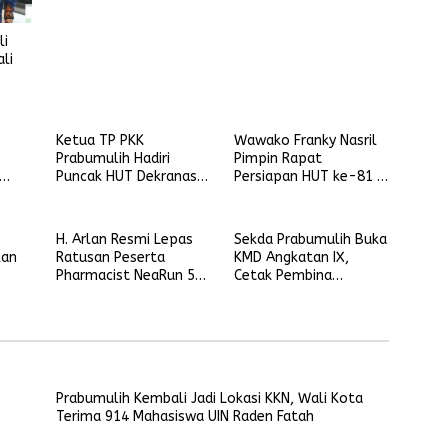
Pelaksanaan
Pembangunan
li
li
den
Ketua TP PKK
Wawako Franky Nasril
Prabumulih Hadiri
Pimpin Rapat
Puncak HUT Dekranas
Persiapan HUT ke-81 RI
mar
ke-46 dan HKG PKK
di Prabumulih
Nasional di Makassar
H. Arlan Resmi Lepas
Sekda Prabumulih Buka
kan
Ratusan Peserta
KMD Angkatan IX,
Pharmacist NeaRun 5K
Cetak Pembina
dan
di Prabumulih
Pramuka Profesional
dan Berkarakter
Prabumulih Kembali Jadi Lokasi KKN, Wali Kota
Terima 914 Mahasiswa UIN Raden Fatah