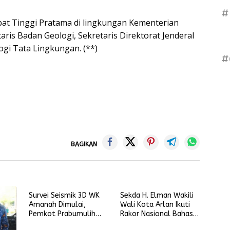
#
abat Tinggi Pratama di lingkungan Kementerian
ris Badan Geologi, Sekretaris Direktorat Jenderal
ogi Tata Lingkungan. (**)
#
BAGIKAN
Survei Seismik 3D WK
Sekda H. Elman Wakili
Amanah Dimulai,
Wali Kota Arlan Ikuti
Pemkot Prabumulih
Rakor Nasional Bahas
Siap Kawal Kelancaran
Inflasi dan Data