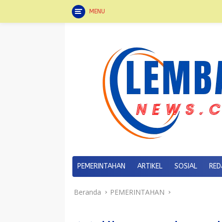
MENU
Langsung
ke
konten
PEMERINTAHAN
ARTIKEL
SOSIAL
RED
Beranda
PEMERINTAHAN