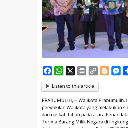
F
W
X
Pr
C
Bl
ac
h
in
o
o
e
Listen to this article
e
at
t
p
g
s
b
s
y
g
e
PRABUMULIH,-– Walikota Prabumulih, Ir
o
A
Li
er
n
perwakilan Walikota yang melakukan si
o
p
n
g
dan naskah hibah pada acara Penandat
Terima Barang Milik Negara di lingkunga
k
p
k
e