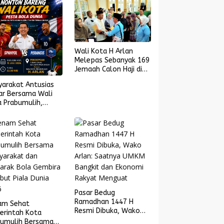
Wali Kota H Arlan
Melepas Sebanyak 169
Jemaah Calon Haji di
Masjid Islamic Center
yarakat Antusias
ar Bersama Wali
 Prabumulih,
yol Melaju ke
l Piala Dunia 2026
Pasar Bedug
Ramadhan 1447 H
am Sehat
Resmi Dibuka, Wako
erintah Kota
Arlan: Saatnya UMKM
bumulih Bersama