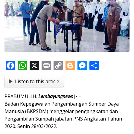
F
W
X
Pr
C
Bl
M
S
ac
h
in
o
o
e
h
Listen to this article
e
at
t
p
g
ss
ar
b
s
y
g
e
e
PRABUMULIH.
Lembayungnews
|• –
o
A
Li
er
n
Badan Kepegawaian Pengembangan Sumber Daya
o
p
n
g
Manusia (BKPSDM) menggelar pengangkatan dan
Pengambilan Sumpah jabatan PNS Angkatan Tahun
k
p
k
er
2020. Senin 28/03/2022.