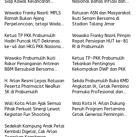
Siap Kawal Kelancaran
Nasional Bahas Inflasi dan
Pelaksanaan
Data Pembangunan
Wawako Franky Nasril: MPLS
Ratusan ASN dan Masyarakat
Ramah Bukan Ajang
Ikuti Senam Bersama di
Perpeloncoan, tetapi Wadah
Stadion Talang Jimar
Membentuk Karakter
Ketua TP PKK Prabumulih
Wawako Franky Nasril Pimpin
Hadiri Puncak HUT Dekranas
Rapat Persiapan HUT ke-81
ke-46 dan HKG PKK Nasional
RI di Prabumulih
di Makassar
Wawako Prabumulih Ikuti
Ketua TP-PKK Prabumulih
Rakor Penanganan Antrean
Tekankan Pentingnya
BBM Bersubsidi Bersama
Kekompakan DWP dan PKK
Gubernur Sumsel
H. Arlan Resmi Lepas Ratusan
Sekda Prabumulih Buka KMD
Peserta Pharmacist NeaRun
Angkatan IX, Cetak Pembina
5K di Prabumulih
Pramuka Profesional dan
Berkarakter
Wali Kota Arlan Ajak Semua
Wali Kota H. Arlan Dukung
Pihak Perkuat Sinergi Lewat
Penuh Program Pertamina
Kegiatan Fun Shooting
Cetak Generasi Pemimpin
Lokal
Sedekah Kampung Anak Petai
Kembali Digelar, Cak Arlan