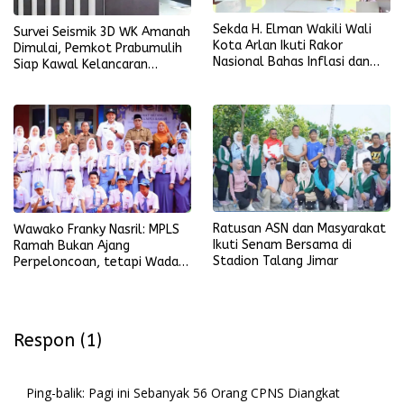
Sekda H. Elman Wakili Wali
Survei Seismik 3D WK Amanah
Kota Arlan Ikuti Rakor
Dimulai, Pemkot Prabumulih
Nasional Bahas Inflasi dan
Siap Kawal Kelancaran
Data Pembangunan
Pelaksanaan
Ratusan ASN dan Masyarakat
Wawako Franky Nasril: MPLS
Ikuti Senam Bersama di
Ramah Bukan Ajang
Stadion Talang Jimar
Perpeloncoan, tetapi Wadah
Membentuk Karakter
Respon (1)
Ping-balik:
Pagi ini Sebanyak 56 Orang CPNS Diangkat