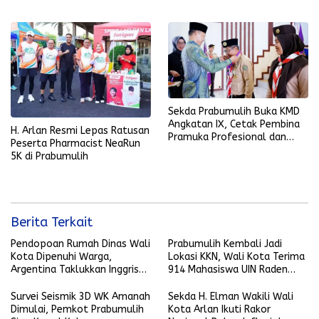
Gubernur Sumsel
Sekda Prabumulih Buka KMD
Angkatan IX, Cetak Pembina
H. Arlan Resmi Lepas Ratusan
Pramuka Profesional dan
Peserta Pharmacist NeaRun
Berkarakter
5K di Prabumulih
Berita Terkait
Pendopoan Rumah Dinas Wali
Prabumulih Kembali Jadi
Kota Dipenuhi Warga,
Lokasi KKN, Wali Kota Terima
Argentina Taklukkan Inggris
914 Mahasiswa UIN Raden
2-1
Fatah
Survei Seismik 3D WK Amanah
Sekda H. Elman Wakili Wali
Dimulai, Pemkot Prabumulih
Kota Arlan Ikuti Rakor