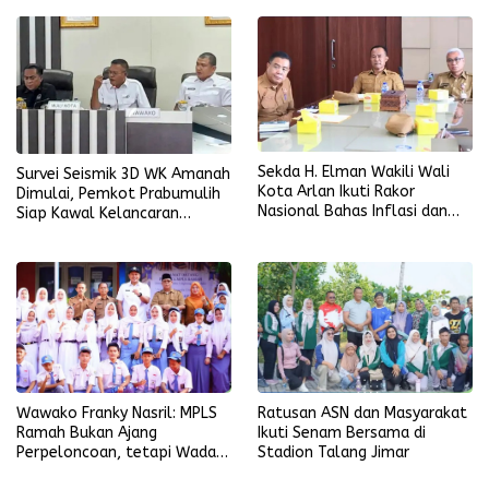
Sekda H. Elman Wakili Wali
Survei Seismik 3D WK Amanah
Kota Arlan Ikuti Rakor
Dimulai, Pemkot Prabumulih
Nasional Bahas Inflasi dan
Siap Kawal Kelancaran
Data Pembangunan
Pelaksanaan
Ratusan ASN dan Masyarakat
Wawako Franky Nasril: MPLS
Ikuti Senam Bersama di
Ramah Bukan Ajang
Stadion Talang Jimar
Perpeloncoan, tetapi Wadah
Membentuk Karakter