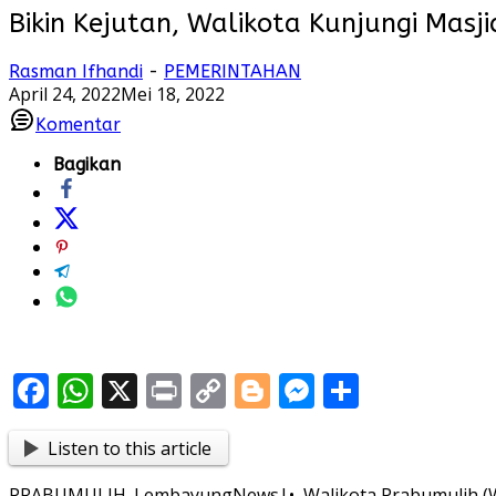
Bikin Kejutan, Walikota Kunjungi Mas
Rasman Ifhandi
-
PEMERINTAHAN
April 24, 2022
Mei 18, 2022
Komentar
Bagikan
Facebook
WhatsApp
X
Print
Copy
Blogger
Messenger
Share
Link
Listen to this article
PRABUMULIH. LembayungNews|• Walikota Prabumulih (Wak