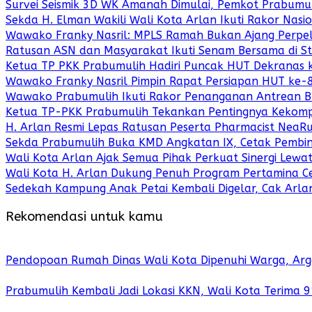
Survei Seismik 3D WK Amanah Dimulai, Pemkot Prabumu
Sekda H. Elman Wakili Wali Kota Arlan Ikuti Rakor Nas
Wawako Franky Nasril: MPLS Ramah Bukan Ajang Perpe
Ratusan ASN dan Masyarakat Ikuti Senam Bersama di St
Ketua TP PKK Prabumulih Hadiri Puncak HUT Dekranas 
Wawako Franky Nasril Pimpin Rapat Persiapan HUT ke-8
Wawako Prabumulih Ikuti Rakor Penanganan Antrean B
Ketua TP-PKK Prabumulih Tekankan Pentingnya Keko
H. Arlan Resmi Lepas Ratusan Peserta Pharmacist NeaR
Sekda Prabumulih Buka KMD Angkatan IX, Cetak Pembin
Wali Kota Arlan Ajak Semua Pihak Perkuat Sinergi Lewa
Wali Kota H. Arlan Dukung Penuh Program Pertamina Ce
Sedekah Kampung Anak Petai Kembali Digelar, Cak Arl
Rekomendasi untuk kamu
Pendopoan Rumah Dinas Wali Kota Dipenuhi Warga, Arge
Prabumulih Kembali Jadi Lokasi KKN, Wali Kota Terima