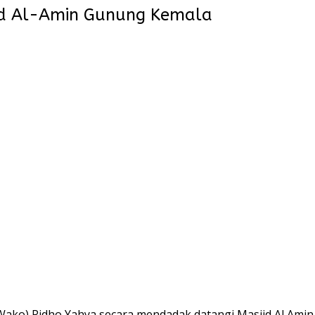
jid Al-Amin Gunung Kemala
o) Ridho Yahya secara mendadak datangi Masjid Al Amin