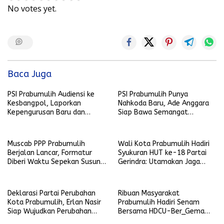
No votes yet.
Baca Juga
PSI Prabumulih Audiensi ke
PSI Prabumulih Punya
Kesbangpol, Laporkan
Nahkoda Baru, Ade Anggara
Kepengurusan Baru dan
Siap Bawa Semangat
Perkuat Sinergi dengan
Perubahan
Pemerintah
Muscab PPP Prabumulih
Wali Kota Prabumulih Hadiri
Berjalan Lancar, Formatur
Syukuran HUT ke-18 Partai
Diberi Waktu Sepekan Susun
Gerindra: Utamakan Jaga
Kepengurusan
Kekompakkan
Deklarasi Partai Perubahan
Ribuan Masyarakat
Kota Prabumulih, Erlan Nasir
Prabumulih Hadiri Senam
Siap Wujudkan Perubahan
Bersama HDCU-Ber_Gema
Lebih Baik Lagi
Pagi ini