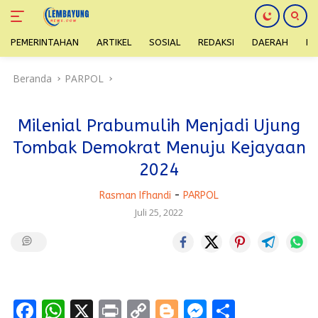
PEMERINTAHAN
ARTIKEL
SOSIAL
REDAKSI
DAERAH
H
Langsung
Beranda
PARPOL
ke
konten
Milenial Prabumulih Menjadi Ujung
Tombak Demokrat Menuju Kejayaan
2024
Rasman Ifhandi
-
PARPOL
Juli 25, 2022
F
W
X
Pr
C
Bl
M
S