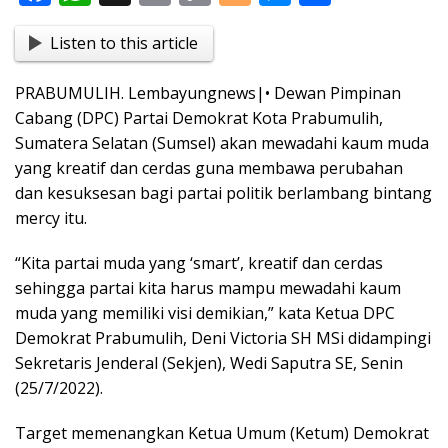
ac
h
in
o
o
e
h
Listen to this article
e
at
t
p
g
ss
ar
b
s
y
g
e
e
PRABUMULIH. Lembayungnews|• Dewan Pimpinan
o
A
Li
er
n
Cabang (DPC) Partai Demokrat Kota Prabumulih,
o
p
n
g
Sumatera Selatan (Sumsel) akan mewadahi kaum muda
yang kreatif dan cerdas guna membawa perubahan
k
p
k
er
dan kesuksesan bagi partai politik berlambang bintang
mercy itu.
“Kita partai muda yang ‘smart’, kreatif dan cerdas
sehingga partai kita harus mampu mewadahi kaum
muda yang memiliki visi demikian,” kata Ketua DPC
Demokrat Prabumulih, Deni Victoria SH MSi didampingi
Sekretaris Jenderal (Sekjen), Wedi Saputra SE, Senin
(25/7/2022).
Target memenangkan Ketua Umum (Ketum) Demokrat