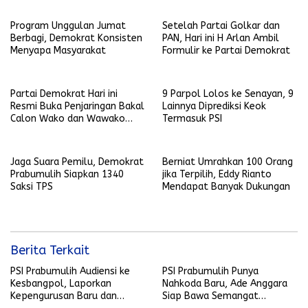
Program Unggulan Jumat
Setelah Partai Golkar dan
Berbagi, Demokrat Konsisten
PAN, Hari ini H Arlan Ambil
Menyapa Masyarakat
Formulir ke Partai Demokrat
Partai Demokrat Hari ini
9 Parpol Lolos ke Senayan, 9
Resmi Buka Penjaringan Bakal
Lainnya Diprediksi Keok
Calon Wako dan Wawako
Termasuk PSI
Kota Prabumulih
Jaga Suara Pemilu, Demokrat
Berniat Umrahkan 100 Orang
Prabumulih Siapkan 1340
jika Terpilih, Eddy Rianto
Saksi TPS
Mendapat Banyak Dukungan
Berita Terkait
PSI Prabumulih Audiensi ke
PSI Prabumulih Punya
Kesbangpol, Laporkan
Nahkoda Baru, Ade Anggara
Kepengurusan Baru dan
Siap Bawa Semangat