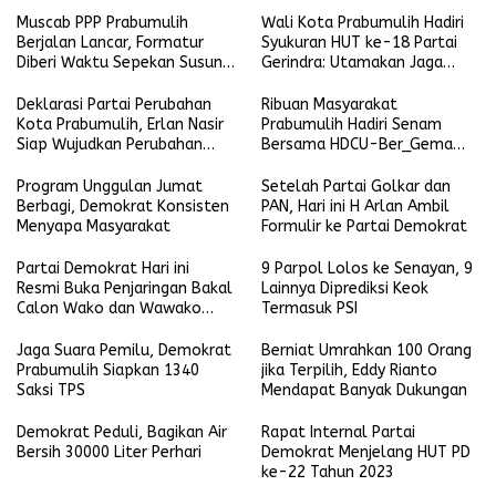
Perkuat Sinergi dengan
Perubahan
Pemerintah
Muscab PPP Prabumulih
Wali Kota Prabumulih Hadiri
Berjalan Lancar, Formatur
Syukuran HUT ke-18 Partai
Diberi Waktu Sepekan Susun
Gerindra: Utamakan Jaga
Kepengurusan
Kekompakkan
Deklarasi Partai Perubahan
Ribuan Masyarakat
Kota Prabumulih, Erlan Nasir
Prabumulih Hadiri Senam
Siap Wujudkan Perubahan
Bersama HDCU-Ber_Gema
Lebih Baik Lagi
Pagi ini
Program Unggulan Jumat
Setelah Partai Golkar dan
Berbagi, Demokrat Konsisten
PAN, Hari ini H Arlan Ambil
Menyapa Masyarakat
Formulir ke Partai Demokrat
Partai Demokrat Hari ini
9 Parpol Lolos ke Senayan, 9
Resmi Buka Penjaringan Bakal
Lainnya Diprediksi Keok
Calon Wako dan Wawako
Termasuk PSI
Kota Prabumulih
Jaga Suara Pemilu, Demokrat
Berniat Umrahkan 100 Orang
Prabumulih Siapkan 1340
jika Terpilih, Eddy Rianto
Saksi TPS
Mendapat Banyak Dukungan
Demokrat Peduli, Bagikan Air
Rapat Internal Partai
Bersih 30000 Liter Perhari
Demokrat Menjelang HUT PD
ke-22 Tahun 2023