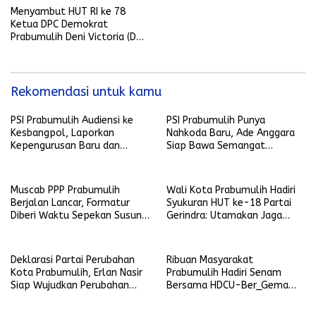
Menyambut HUT RI ke 78
Ketua DPC Demokrat
Prabumulih Deni Victoria (DV)
Meminta Semua Kader Terus
Menjaga Kekompakan
Rekomendasi untuk kamu
PSI Prabumulih Audiensi ke
PSI Prabumulih Punya
Kesbangpol, Laporkan
Nahkoda Baru, Ade Anggara
Kepengurusan Baru dan
Siap Bawa Semangat
Perkuat Sinergi dengan
Perubahan
Pemerintah
Muscab PPP Prabumulih
Wali Kota Prabumulih Hadiri
Berjalan Lancar, Formatur
Syukuran HUT ke-18 Partai
Diberi Waktu Sepekan Susun
Gerindra: Utamakan Jaga
Kepengurusan
Kekompakkan
Deklarasi Partai Perubahan
Ribuan Masyarakat
Kota Prabumulih, Erlan Nasir
Prabumulih Hadiri Senam
Siap Wujudkan Perubahan
Bersama HDCU-Ber_Gema
Lebih Baik Lagi
Pagi ini