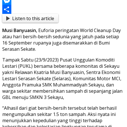
Link
Blogger
Messenger
Listen to this article
Share
Musi Banyuasin,
Euforia peringatan World Cleanup Day
atau hari bersih-bersih sedunia yang jatuh pada setiap
16 September rupanya juga disemarakkan di Bumi
Serasan Sekate.
Tampak Sabtu (23/9/2023) Pusat Unggulan Komoditi
Lestari (PUKL) bersama beberapa komonitas di Sekayu
yakni Relawan Ksatria Musi Banyuasin, Sentra Ekonomi
Lestari Serasan Sekate (Selaras), Komunitas Motor MCI,
Anggota Pramuka SMK Muhammadiyah Sekayu, dan
warga sekitar membersihkan sampah di sepanjang jalan
GBL menuju SMKN 3 Sekayu,
“Alhasil dari giat bersih-bersih tersebut telah berhasil
mengumpulkan sekitar 1.5 ton sampah. Aksi nyata ini
menunjukkan kepedulian yang tinggi terhadap
kebersihan dan kelestarian lingkungan terutama di