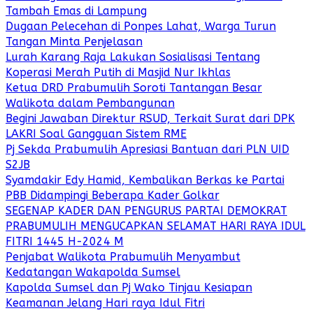
Tambah Emas di Lampung
Dugaan Pelecehan di Ponpes Lahat, Warga Turun
Tangan Minta Penjelasan
Lurah Karang Raja Lakukan Sosialisasi Tentang
Koperasi Merah Putih di Masjid Nur Ikhlas
Ketua DRD Prabumulih Soroti Tantangan Besar
Walikota dalam Pembangunan
Begini Jawaban Direktur RSUD, Terkait Surat dari DPK
LAKRI Soal Gangguan Sistem RME
Pj Sekda Prabumulih Apresiasi Bantuan dari PLN UID
S2JB
Syamdakir Edy Hamid, Kembalikan Berkas ke Partai
PBB Didampingi Beberapa Kader Golkar
SEGENAP KADER DAN PENGURUS PARTAI DEMOKRAT
PRABUMULIH MENGUCAPKAN SELAMAT HARI RAYA IDUL
FITRI 1445 H-2024 M
Penjabat Walikota Prabumulih Menyambut
Kedatangan Wakapolda Sumsel
Kapolda Sumsel dan Pj Wako Tinjau Kesiapan
Keamanan Jelang Hari raya Idul Fitri