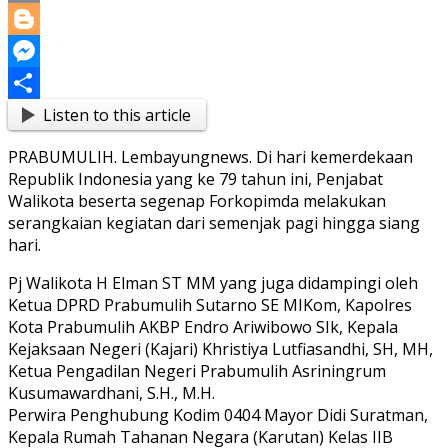
Copy
Link
Blogger
Messenger
Listen to this article
Share
PRABUMULIH. Lembayungnews. Di hari kemerdekaan
Republik Indonesia yang ke 79 tahun ini, Penjabat
Walikota beserta segenap Forkopimda melakukan
serangkaian kegiatan dari semenjak pagi hingga siang
hari.
Pj Walikota H Elman ST MM yang juga didampingi oleh
Ketua DPRD Prabumulih Sutarno SE MIKom, Kapolres
Kota Prabumulih AKBP Endro Ariwibowo SIk, Kepala
Kejaksaan Negeri (Kajari) Khristiya Lutfiasandhi, SH, MH,
Ketua Pengadilan Negeri Prabumulih Asriningrum
Kusumawardhani, S.H., M.H.
Perwira Penghubung Kodim 0404 Mayor Didi Suratman,
Kepala Rumah Tahanan Negara (Karutan) Kelas IIB