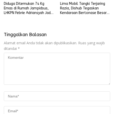
Diduga Ditemukan 74 Kg
Lima Mobil Tangki Terjaring
Emas di Rumah Jampidsus,
Razia, Dishub Tegaskan
LHKPN Febrie Adriansyah Jadi
Kendaraan Bertonase Besar
Sorotan
Dilarang Melintas di Dalam
Kota
Tinggalkan Balasan
Alamat email Anda tidak akan dipublikasikan.
Ruas yang wajib
ditandai
*