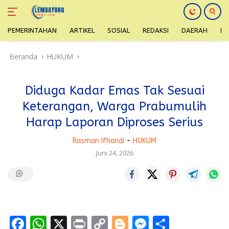
PEMERINTAHAN
ARTIKEL
SOSIAL
REDAKSI
DAERAH
H
Langsung
Beranda
HUKUM
ke
konten
Diduga Kadar Emas Tak Sesuai
Keterangan, Warga Prabumulih
Harap Laporan Diproses Serius
Rasman Ifhandi
-
HUKUM
Juni 24, 2026
F
W
X
Pr
C
Bl
M
S