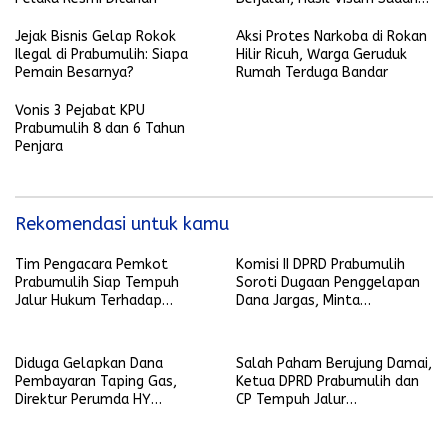
Keluar
Jejak Bisnis Gelap Rokok
Aksi Protes Narkoba di Rokan
Ilegal di Prabumulih: Siapa
Hilir Ricuh, Warga Geruduk
Pemain Besarnya?
Rumah Terduga Bandar
Vonis 3 Pejabat KPU
Prabumulih 8 dan 6 Tahun
Penjara
Rekomendasi untuk kamu
Tim Pengacara Pemkot
Komisi II DPRD Prabumulih
Prabumulih Siap Tempuh
Soroti Dugaan Penggelapan
Jalur Hukum Terhadap
Dana Jargas, Minta
Penyebar Hoaks yang
Penjelasan Perumda Petro
Mencatut Nama Wali Kota
Prabu
Diduga Gelapkan Dana
Salah Paham Berujung Damai,
Pembayaran Taping Gas,
Ketua DPRD Prabumulih dan
Direktur Perumda HY
CP Tempuh Jalur
Dilaporkan
Kekeluargaan