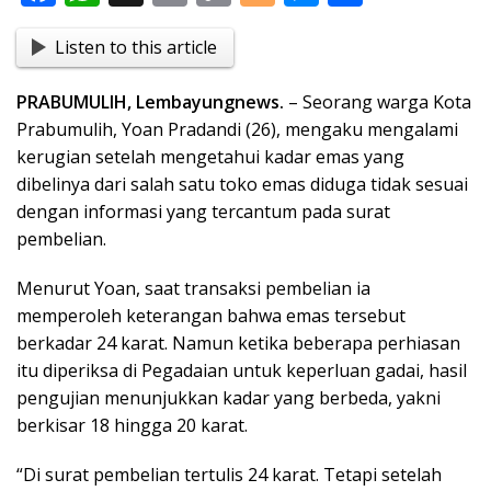
ac
h
in
o
o
e
h
Listen to this article
e
at
t
p
g
ss
ar
b
s
y
g
e
e
PRABUMULIH, Lembayungnews.
– Seorang warga Kota
o
A
Li
er
n
Prabumulih, Yoan Pradandi (26), mengaku mengalami
o
p
n
g
kerugian setelah mengetahui kadar emas yang
dibelinya dari salah satu toko emas diduga tidak sesuai
k
p
k
er
dengan informasi yang tercantum pada surat
pembelian.
Menurut Yoan, saat transaksi pembelian ia
memperoleh keterangan bahwa emas tersebut
berkadar 24 karat. Namun ketika beberapa perhiasan
itu diperiksa di Pegadaian untuk keperluan gadai, hasil
pengujian menunjukkan kadar yang berbeda, yakni
berkisar 18 hingga 20 karat.
“Di surat pembelian tertulis 24 karat. Tetapi setelah