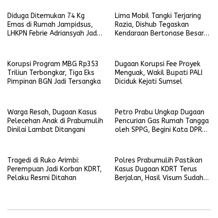
Diduga Ditemukan 74 Kg
Lima Mobil Tangki Terjaring
Emas di Rumah Jampidsus,
Razia, Dishub Tegaskan
LHKPN Febrie Adriansyah Jadi
Kendaraan Bertonase Besar
Sorotan
Dilarang Melintas di Dalam
Kota
Korupsi Program MBG Rp353
Dugaan Korupsi Fee Proyek
Triliun Terbongkar, Tiga Eks
Menguak, Wakil Bupati PALI
Pimpinan BGN Jadi Tersangka
Diciduk Kejati Sumsel
Warga Resah, Dugaan Kasus
Petro Prabu Ungkap Dugaan
Pelecehan Anak di Prabumulih
Pencurian Gas Rumah Tangga
Dinilai Lambat Ditangani
oleh SPPG, Begini Kata DPRD
Prabumulih
Tragedi di Ruko Arimbi:
Polres Prabumulih Pastikan
Perempuan Jadi Korban KDRT,
Kasus Dugaan KDRT Terus
Pelaku Resmi Ditahan
Berjalan, Hasil Visum Sudah
Keluar