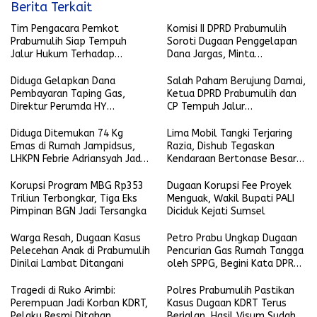
Berita Terkait
Tim Pengacara Pemkot
Komisi II DPRD Prabumulih
Prabumulih Siap Tempuh
Soroti Dugaan Penggelapan
Jalur Hukum Terhadap
Dana Jargas, Minta
Penyebar Hoaks yang
Penjelasan Perumda Petro
Mencatut Nama Wali Kota
Prabu
Diduga Gelapkan Dana
Salah Paham Berujung Damai,
Pembayaran Taping Gas,
Ketua DPRD Prabumulih dan
Direktur Perumda HY
CP Tempuh Jalur
Dilaporkan
Kekeluargaan
Diduga Ditemukan 74 Kg
Lima Mobil Tangki Terjaring
Emas di Rumah Jampidsus,
Razia, Dishub Tegaskan
LHKPN Febrie Adriansyah Jadi
Kendaraan Bertonase Besar
Sorotan
Dilarang Melintas di Dalam
Kota
Korupsi Program MBG Rp353
Dugaan Korupsi Fee Proyek
Triliun Terbongkar, Tiga Eks
Menguak, Wakil Bupati PALI
Pimpinan BGN Jadi Tersangka
Diciduk Kejati Sumsel
Warga Resah, Dugaan Kasus
Petro Prabu Ungkap Dugaan
Pelecehan Anak di Prabumulih
Pencurian Gas Rumah Tangga
Dinilai Lambat Ditangani
oleh SPPG, Begini Kata DPRD
Prabumulih
Tragedi di Ruko Arimbi:
Polres Prabumulih Pastikan
Perempuan Jadi Korban KDRT,
Kasus Dugaan KDRT Terus
Pelaku Resmi Ditahan
Berjalan, Hasil Visum Sudah