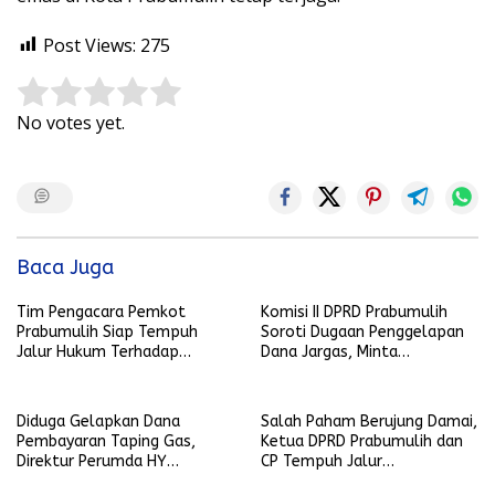
Post Views:
275
Rate this item:
Submit Rating
No votes yet.
Baca Juga
Tim Pengacara Pemkot
Komisi II DPRD Prabumulih
Prabumulih Siap Tempuh
Soroti Dugaan Penggelapan
Jalur Hukum Terhadap
Dana Jargas, Minta
Penyebar Hoaks yang
Penjelasan Perumda Petro
Mencatut Nama Wali Kota
Prabu
Diduga Gelapkan Dana
Salah Paham Berujung Damai,
Pembayaran Taping Gas,
Ketua DPRD Prabumulih dan
Direktur Perumda HY
CP Tempuh Jalur
Dilaporkan
Kekeluargaan