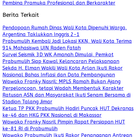
Pembina Pramuka Profesional dan Berkarakter
Berita Terkait
Pendopoan Rumah Dinas Wali Kota Dipenuhi Warga,
Argentina Taklukkan Inggris 2-1
Prabumulih Kembali Jadi Lokasi KKN, Wali Kota Terima
914 Mahasiswa UIN Raden Fatah
Survei Seismik 3D WK Amanah Dimulai, Pemkot
Prabumulih Siap Kawal Kelancaran Pelaksanaan
Sekda H. Elman Wakili Wali Kota Arlan Ikuti Rakor
Nasional Bahas Inflasi dan Data Pembangunan
Wawako Franky Nasril: MPLS Ramah Bukan Ajang
Perpeloncoan, tetapi Wadah Membentuk Karakter
Ratusan ASN dan Masyarakat Ikuti Senam Bersama di
Stadion Talang Jimar
Ketua TP PKK Prabumulih Hadiri Puncak HUT Dekranas
ke-46 dan HKG PKK Nasional di Makassar
Wawako Franky Nasril Pimpin Rapat Persiapan HUT
ke-81 RI di Prabumulih
Wawako Prabumulih Ikuti Rakor Penanganan Antrean