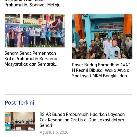
Prabumulih, Spanyol Melaju
ke Final Piala Dunia 2026
Senam Sehat Pemerintah
Kota Prabumulih Bersama
Masyarakat dan Semarak
Pasar Bedug Ramadhan 1447
Bola Gembira Sambut Piala
H Resmi Dibuka, Wako Arlan:
Dunia 2026
Saatnya UMKM Bangkit dan
Ekonomi Rakyat Menguat
Post Terkini
RS AR Bunda Prabumulih Hadirkan Layanan
Cek Kesehatan Gratis di Dua Lokasi dalam
Sehari
Agustus 6, 2026