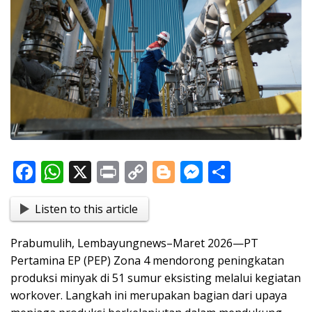
F
W
X
Pr
C
Bl
M
S
ac
h
in
o
o
e
h
Listen to this article
e
at
t
p
g
ss
ar
b
s
y
g
e
e
Prabumulih, Lembayungnews–Maret 2026—PT
o
A
Li
er
n
Pertamina EP (PEP) Zona 4 mendorong peningkatan
o
p
n
g
produksi minyak di 51 sumur eksisting melalui kegiatan
workover. Langkah ini merupakan bagian dari upaya
k
p
k
er