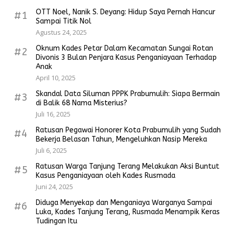
OTT Noel, Nanik S. Deyang: Hidup Saya Pernah Hancur
#1
Sampai Titik Nol
Agustus 24, 2025
Oknum Kades Petar Dalam Kecamatan Sungai Rotan
#2
Divonis 3 Bulan Penjara Kasus Penganiayaan Terhadap
Anak
April 10, 2025
Skandal Data Siluman PPPK Prabumulih: Siapa Bermain
#3
di Balik 68 Nama Misterius?
Juli 16, 2025
Ratusan Pegawai Honorer Kota Prabumulih yang Sudah
#4
Bekerja Belasan Tahun, Mengeluhkan Nasip Mereka
Juli 6, 2025
Ratusan Warga Tanjung Terang Melakukan Aksi Buntut
#5
Kasus Penganiayaan oleh Kades Rusmada
Juni 24, 2025
Diduga Menyekap dan Menganiaya Warganya Sampai
#6
Luka, Kades Tanjung Terang, Rusmada Menampik Keras
Tudingan Itu