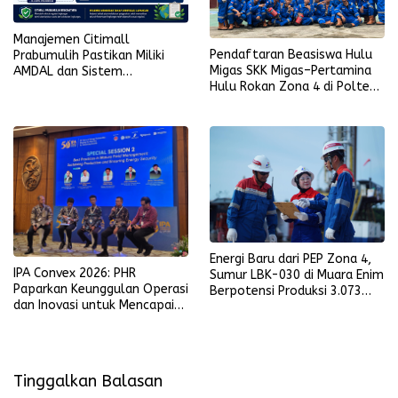
Manajemen Citimall
Pendaftaran Beasiswa Hulu
Prabumulih Pastikan Miliki
Migas SKK Migas–Pertamina
AMDAL dan Sistem
Hulu Rokan Zona 4 di Poltek
Pengolahan Limbah Sesuai
Akamigas Palembang Segera
Ketentuan
Dibuka
Energi Baru dari PEP Zona 4,
IPA Convex 2026: PHR
Sumur LBK-030 di Muara Enim
Paparkan Keunggulan Operasi
Berpotensi Produksi 3.073
dan Inovasi untuk Mencapai
BOPD
Prestasi Produksi Regional 1
Sumatra
Tinggalkan Balasan