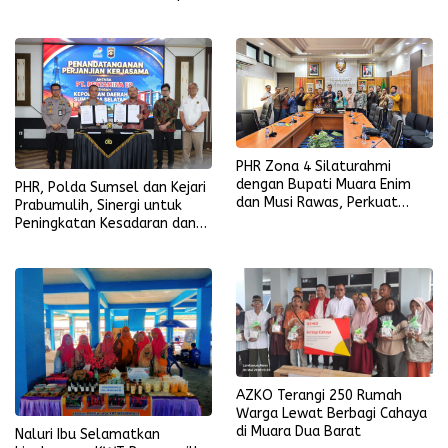
Prestasi Produksi Regional 1
Sumatra
PHR Zona 4 Silaturahmi
dengan Bupati Muara Enim
PHR, Polda Sumsel dan Kejari
dan Musi Rawas, Perkuat
Prabumulih, Sinergi untuk
Sinergi Dukung Ketahanan
Peningkatan Kesadaran dan
Energi Nasional
Penegakan Hukum di Kegiatan
Hulu Migas
AZKO Terangi 250 Rumah
Warga Lewat Berbagi Cahaya
di Muara Dua Barat
Naluri Ibu Selamatkan