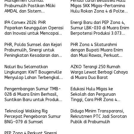
Manajemen Citimall
Pendaftaran Beasiswa Hulu
Prabumulih Pastikan Miliki
Migas SKK Migas–Pertamina
AMDAL dan Sistem
Hulu Rokan Zona 4 di Poltek
Pengolahan Limbah Sesuai
Akamigas Palembang Segera
Ketentuan
Dibuka
IPA Convex 2026: PHR
Energi Baru dari PEP Zona 4,
Paparkan Keunggulan Operasi
Sumur LBK-030 di Muara Enim
dan Inovasi untuk Mencapai
Berpotensi Produksi 3.073
Prestasi Produksi Regional 1
BOPD
Sumatra
PHR, Polda Sumsel dan Kejari
PHR Zona 4 Silaturahmi
Prabumulih, Sinergi untuk
dengan Bupati Muara Enim
Peningkatan Kesadaran dan
dan Musi Rawas, Perkuat
Penegakan Hukum di Kegiatan
Sinergi Dukung Ketahanan
Hulu Migas
Energi Nasional
Naluri Ibu Selamatkan
AZKO Terangi 250 Rumah
Lingkungan: KWT Bougenville
Warga Lewat Berbagi Cahaya
Menyulap Lahan Terbengkalai
di Muara Dua Barat
Jadi Sumber Kehidupan
Prabumulih
Pengembangan Sumur TMB-
Edukasi Hulu Migas ke
028 di Muara Enim Berhasil,
Sekolah dan Perguruan
Suntikan Baru untuk Produksi
Tinggi, Cara PHR Zona 4
PEP Limau Field
Dorong Motivasi Generasi
Penerus
Teknologi Walking Rig
Diduga Minim Transparansi,
Percepat Pengeboran Sumur
Rekrutmen PTC Jadi Sorotan
BNG-079 di Sumsel
Publik di Prabumulih
PEP Zona 4 Perkuat Sinergi