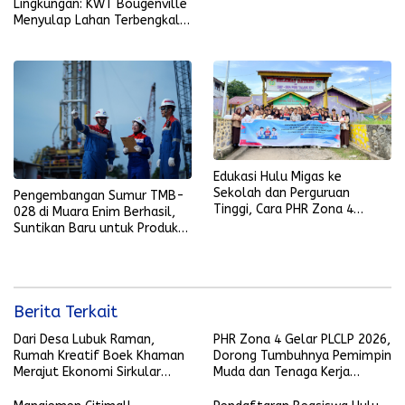
Lingkungan: KWT Bougenville
Menyulap Lahan Terbengkalai
Jadi Sumber Kehidupan
Prabumulih
Edukasi Hulu Migas ke
Sekolah dan Perguruan
Pengembangan Sumur TMB-
Tinggi, Cara PHR Zona 4
028 di Muara Enim Berhasil,
Dorong Motivasi Generasi
Suntikan Baru untuk Produksi
Penerus
PEP Limau Field
Berita Terkait
Dari Desa Lubuk Raman,
PHR Zona 4 Gelar PLCLP 2026,
Rumah Kreatif Boek Khaman
Dorong Tumbuhnya Pemimpin
Merajut Ekonomi Sirkular
Muda dan Tenaga Kerja
Berbasis Batik, Bambu, dan
Kompeten
Pemberdayaan Perempuan