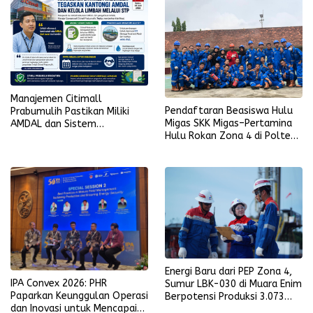
Manajemen Citimall
Pendaftaran Beasiswa Hulu
Prabumulih Pastikan Miliki
Migas SKK Migas–Pertamina
AMDAL dan Sistem
Hulu Rokan Zona 4 di Poltek
Pengolahan Limbah Sesuai
Akamigas Palembang Segera
Ketentuan
Dibuka
Energi Baru dari PEP Zona 4,
IPA Convex 2026: PHR
Sumur LBK-030 di Muara Enim
Paparkan Keunggulan Operasi
Berpotensi Produksi 3.073
dan Inovasi untuk Mencapai
BOPD