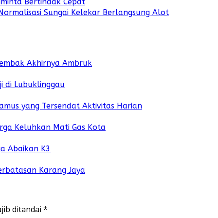
iminta Bertindak Cepat
Normalisasi Sungai Kelekar Berlangsung Alot
Lembak Akhirnya Ambruk
i di Lubuklinggau
amus yang Tersendat Aktivitas Harian
arga Keluhkan Mati Gas Kota
ga Abaikan K3
erbatasan Karang Jaya
jib ditandai
*