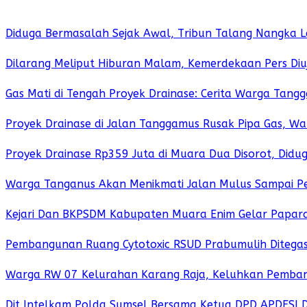
Diduga Bermasalah Sejak Awal, Tribun Talang Nangka 
Dilarang Meliput Hiburan Malam, Kemerdekaan Pers Diuj
Gas Mati di Tengah Proyek Drainase: Cerita Warga Tangg
Proyek Drainase di Jalan Tanggamus Rusak Pipa Gas, W
Proyek Drainase Rp359 Juta di Muara Dua Disorot, Didu
Warga Tanganus Akan Menikmati Jalan Mulus Sampai P
Kejari Dan BKPSDM Kabupaten Muara Enim Gelar Paparan
Pembangunan Ruang Cytotoxic RSUD Prabumulih Ditegas
Warga RW 07 Kelurahan Karang Raja, Keluhkan Pemban
Dit Intelkam Polda Sumsel Bersama Ketua DPD APDESI 