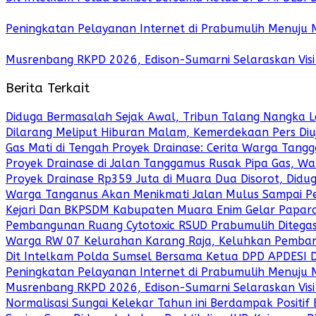
Peningkatan Pelayanan Internet di Prabumulih Menuju
Musrenbang RKPD 2026, Edison-Sumarni Selaraskan Vis
Berita Terkait
Diduga Bermasalah Sejak Awal, Tribun Talang Nangka 
Dilarang Meliput Hiburan Malam, Kemerdekaan Pers Diuj
Gas Mati di Tengah Proyek Drainase: Cerita Warga Tangg
Proyek Drainase di Jalan Tanggamus Rusak Pipa Gas, W
Proyek Drainase Rp359 Juta di Muara Dua Disorot, Didu
Warga Tanganus Akan Menikmati Jalan Mulus Sampai P
Kejari Dan BKPSDM Kabupaten Muara Enim Gelar Paparan
Pembangunan Ruang Cytotoxic RSUD Prabumulih Ditegas
Warga RW 07 Kelurahan Karang Raja, Keluhkan Pemban
Dit Intelkam Polda Sumsel Bersama Ketua DPD APDESI 
Peningkatan Pelayanan Internet di Prabumulih Menuju
Musrenbang RKPD 2026, Edison-Sumarni Selaraskan Vis
Normalisasi Sungai Kelekar Tahun ini Berdampak Positif