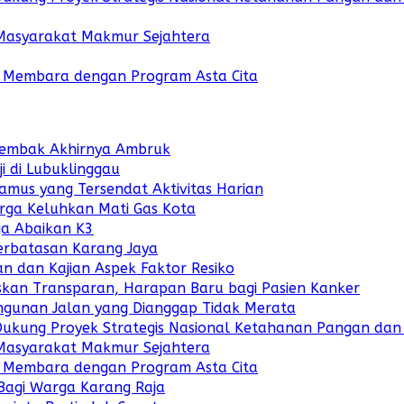
 Masyarakat Makmur Sejahtera
i Membara dengan Program Asta Cita
Lembak Akhirnya Ambruk
i di Lubuklinggau
amus yang Tersendat Aktivitas Harian
arga Keluhkan Mati Gas Kota
ga Abaikan K3
erbatasan Karang Jaya
 dan Kajian Aspek Faktor Resiko
kan Transparan, Harapan Baru bagi Pasien Kanker
gunan Jalan yang Dianggap Tidak Merata
Dukung Proyek Strategis Nasional Ketahanan Pangan dan
 Masyarakat Makmur Sejahtera
i Membara dengan Program Asta Cita
 Bagi Warga Karang Raja