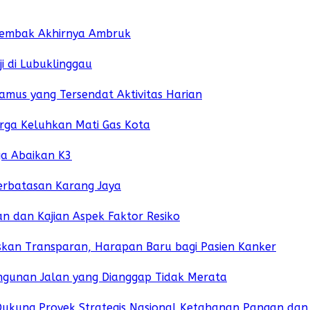
Lembak Akhirnya Ambruk
i di Lubuklinggau
amus yang Tersendat Aktivitas Harian
arga Keluhkan Mati Gas Kota
ga Abaikan K3
erbatasan Karang Jaya
 dan Kajian Aspek Faktor Resiko
kan Transparan, Harapan Baru bagi Pasien Kanker
gunan Jalan yang Dianggap Tidak Merata
Dukung Proyek Strategis Nasional Ketahanan Pangan dan