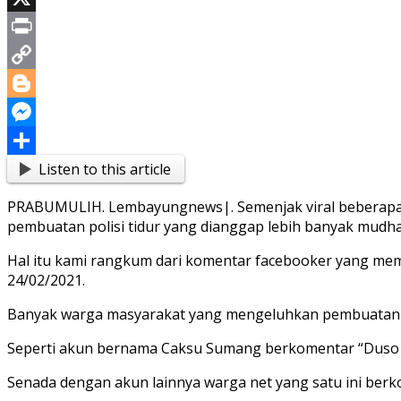
X
Print
Copy
Link
Blogger
Messenger
Listen to this article
Share
PRABUMULIH. Lembayungnews|. Semenjak viral beberapa wa
pembuatan polisi tidur yang dianggap lebih banyak mudh
Hal itu kami rangkum dari komentar facebooker yang memb
24/02/2021.
Banyak warga masyarakat yang mengeluhkan pembuatan p
Seperti akun bernama Caksu Sumang berkomentar “Duso j
Senada dengan akun lainnya warga net yang satu ini berk