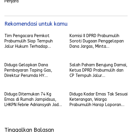
Penjara
Rekomendasi untuk kamu
Tim Pengacara Pemkot
Komisi II DPRD Prabumulih
Prabumulih Siap Tempuh
Soroti Dugaan Penggelapan
Jalur Hukum Terhadap
Dana Jargas, Minta
Penyebar Hoaks yang
Penjelasan Perumda Petro
Mencatut Nama Wali Kota
Prabu
Diduga Gelapkan Dana
Salah Paham Berujung Damai,
Pembayaran Taping Gas,
Ketua DPRD Prabumulih dan
Direktur Perumda HY
CP Tempuh Jalur
Dilaporkan
Kekeluargaan
Diduga Ditemukan 74 Kg
Diduga Kadar Emas Tak Sesuai
Emas di Rumah Jampidsus,
Keterangan, Warga
LHKPN Febrie Adriansyah Jadi
Prabumulih Harap Laporan
Sorotan
Diproses Serius
Tinggalkan Balasan