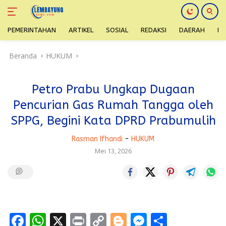
PEMERINTAHAN
ARTIKEL
SOSIAL
REDAKSI
DAERAH
H
Langsung
Beranda
HUKUM
ke
konten
Petro Prabu Ungkap Dugaan
Pencurian Gas Rumah Tangga oleh
SPPG, Begini Kata DPRD Prabumulih
Rasman Ifhandi
-
HUKUM
Mei 13, 2026
F
W
X
Pr
C
Bl
M
S