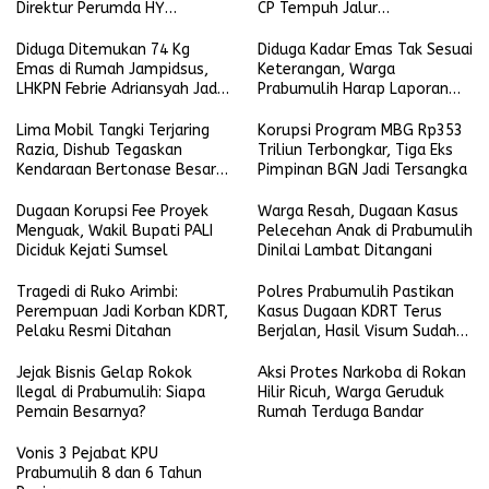
Direktur Perumda HY
CP Tempuh Jalur
Dilaporkan
Kekeluargaan
Diduga Ditemukan 74 Kg
Diduga Kadar Emas Tak Sesuai
Emas di Rumah Jampidsus,
Keterangan, Warga
LHKPN Febrie Adriansyah Jadi
Prabumulih Harap Laporan
Sorotan
Diproses Serius
Lima Mobil Tangki Terjaring
Korupsi Program MBG Rp353
Razia, Dishub Tegaskan
Triliun Terbongkar, Tiga Eks
Kendaraan Bertonase Besar
Pimpinan BGN Jadi Tersangka
Dilarang Melintas di Dalam
Kota
Dugaan Korupsi Fee Proyek
Warga Resah, Dugaan Kasus
Menguak, Wakil Bupati PALI
Pelecehan Anak di Prabumulih
Diciduk Kejati Sumsel
Dinilai Lambat Ditangani
Tragedi di Ruko Arimbi:
Polres Prabumulih Pastikan
Perempuan Jadi Korban KDRT,
Kasus Dugaan KDRT Terus
Pelaku Resmi Ditahan
Berjalan, Hasil Visum Sudah
Keluar
Jejak Bisnis Gelap Rokok
Aksi Protes Narkoba di Rokan
Ilegal di Prabumulih: Siapa
Hilir Ricuh, Warga Geruduk
Pemain Besarnya?
Rumah Terduga Bandar
Vonis 3 Pejabat KPU
Prabumulih 8 dan 6 Tahun