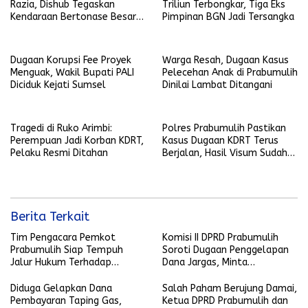
Razia, Dishub Tegaskan
Triliun Terbongkar, Tiga Eks
Kendaraan Bertonase Besar
Pimpinan BGN Jadi Tersangka
Dilarang Melintas di Dalam
Kota
Dugaan Korupsi Fee Proyek
Warga Resah, Dugaan Kasus
Menguak, Wakil Bupati PALI
Pelecehan Anak di Prabumulih
Diciduk Kejati Sumsel
Dinilai Lambat Ditangani
Tragedi di Ruko Arimbi:
Polres Prabumulih Pastikan
Perempuan Jadi Korban KDRT,
Kasus Dugaan KDRT Terus
Pelaku Resmi Ditahan
Berjalan, Hasil Visum Sudah
Keluar
Berita Terkait
Tim Pengacara Pemkot
Komisi II DPRD Prabumulih
Prabumulih Siap Tempuh
Soroti Dugaan Penggelapan
Jalur Hukum Terhadap
Dana Jargas, Minta
Penyebar Hoaks yang
Penjelasan Perumda Petro
Mencatut Nama Wali Kota
Prabu
Diduga Gelapkan Dana
Salah Paham Berujung Damai,
Pembayaran Taping Gas,
Ketua DPRD Prabumulih dan