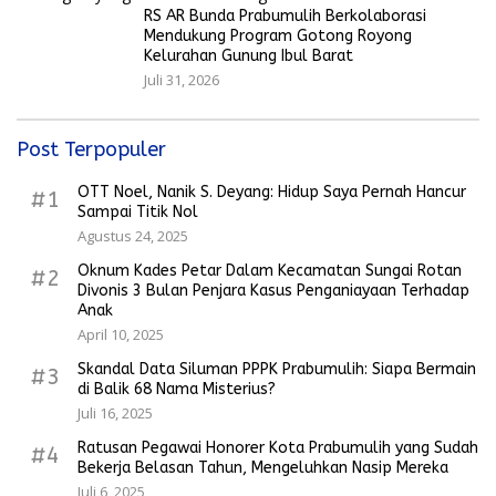
RS AR Bunda Prabumulih Berkolaborasi
Mendukung Program Gotong Royong
Kelurahan Gunung Ibul Barat
Juli 31, 2026
Post Terpopuler
OTT Noel, Nanik S. Deyang: Hidup Saya Pernah Hancur
#1
Sampai Titik Nol
Agustus 24, 2025
Oknum Kades Petar Dalam Kecamatan Sungai Rotan
#2
Divonis 3 Bulan Penjara Kasus Penganiayaan Terhadap
Anak
April 10, 2025
Skandal Data Siluman PPPK Prabumulih: Siapa Bermain
#3
di Balik 68 Nama Misterius?
Juli 16, 2025
Ratusan Pegawai Honorer Kota Prabumulih yang Sudah
#4
Bekerja Belasan Tahun, Mengeluhkan Nasip Mereka
Juli 6, 2025