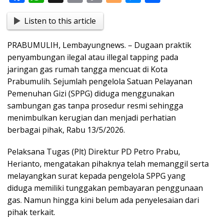
ac
h
in
o
o
e
h
Listen to this article
e
at
t
p
g
ss
ar
b
s
y
g
e
e
PRABUMULIH, Lembayungnews. – Dugaan praktik
o
A
Li
er
n
penyambungan ilegal atau illegal tapping pada
o
p
n
g
jaringan gas rumah tangga mencuat di Kota
Prabumulih. Sejumlah pengelola Satuan Pelayanan
k
p
k
er
Pemenuhan Gizi (SPPG) diduga menggunakan
sambungan gas tanpa prosedur resmi sehingga
menimbulkan kerugian dan menjadi perhatian
berbagai pihak, Rabu 13/5/2026.
Pelaksana Tugas (Plt) Direktur PD Petro Prabu,
Herianto, mengatakan pihaknya telah memanggil serta
melayangkan surat kepada pengelola SPPG yang
diduga memiliki tunggakan pembayaran penggunaan
gas. Namun hingga kini belum ada penyelesaian dari
pihak terkait.