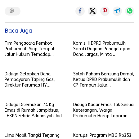
Baca Juga
Tim Pengacara Pemkot
Komisi II DPRD Prabumulih
Prabumulih Siap Tempuh
Soroti Dugaan Penggelapan
Jalur Hukum Terhadap
Dana Jargas, Minta
Penyebar Hoaks yang
Penjelasan Perumda Petro
Mencatut Nama Wali Kota
Prabu
Diduga Gelapkan Dana
Salah Paham Berujung Damai,
Pembayaran Taping Gas,
Ketua DPRD Prabumulih dan
Direktur Perumda HY
CP Tempuh Jalur
Dilaporkan
Kekeluargaan
Diduga Ditemukan 74 Kg
Diduga Kadar Emas Tak Sesuai
Emas di Rumah Jampidsus,
Keterangan, Warga
LHKPN Febrie Adriansyah Jadi
Prabumulih Harap Laporan
Sorotan
Diproses Serius
Lima Mobil Tangki Terjaring
Korupsi Program MBG Rp353