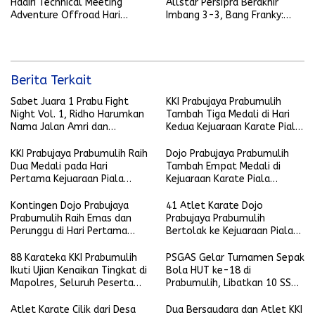
Hadiri Technical Meeting
Allstar Persipra Berakhir
Adventure Offroad Hari
Imbang 3-3, Bang Franky:
Bhayangkara ke-79
Luar Biasa!
Berita Terkait
Sabet Juara 1 Prabu Fight
KKI Prabujaya Prabumulih
Night Vol. 1, Ridho Harumkan
Tambah Tiga Medali di Hari
Nama Jalan Amri dan
Kedua Kejuaraan Karate Piala
Kelurahan Prabujaya
Kapolda Sumsel 2026
KKI Prabujaya Prabumulih Raih
Dojo Prabujaya Prabumulih
Dua Medali pada Hari
Tambah Empat Medali di
Pertama Kejuaraan Piala
Kejuaraan Karate Piala
Kapolda Sumsel
Presiden RI 2026
Kontingen Dojo Prabujaya
41 Atlet Karate Dojo
Prabumulih Raih Emas dan
Prabujaya Prabumulih
Perunggu di Hari Pertama
Bertolak ke Kejuaraan Piala
Kejuaraan Karate Piala
Presiden di Lampung
Presiden RI 2026
88 Karateka KKI Prabumulih
PSGAS Gelar Turnamen Sepak
Ikuti Ujian Kenaikan Tingkat di
Bola HUT ke-18 di
Mapolres, Seluruh Peserta
Prabumulih, Libatkan 10 SSB
Lulus
dari Berbagai Kecamatan
Atlet Karate Cilik dari Desa
Dua Bersaudara dan Atlet KKI