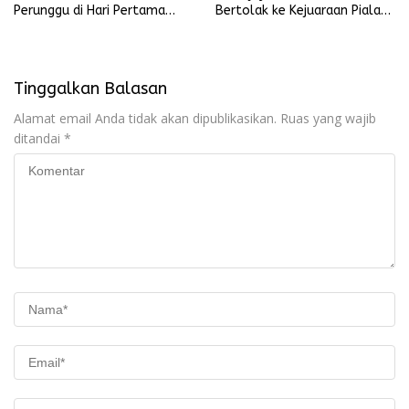
Perunggu di Hari Pertama
Bertolak ke Kejuaraan Piala
Kejuaraan Karate Piala
Presiden di Lampung
Presiden RI 2026
Tinggalkan Balasan
Alamat email Anda tidak akan dipublikasikan.
Ruas yang wajib
ditandai
*