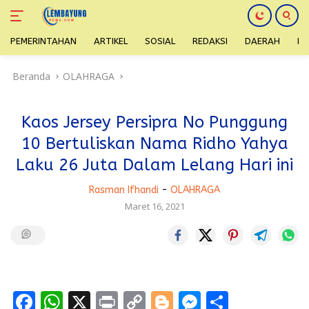
PEMERINTAHAN
ARTIKEL
SOSIAL
REDAKSI
DAERAH
H
Langsung
Beranda
OLAHRAGA
ke
konten
Kaos Jersey Persipra No Punggung
10 Bertuliskan Nama Ridho Yahya
Laku 26 Juta Dalam Lelang Hari ini
Rasman Ifhandi
-
OLAHRAGA
Maret 16, 2021
F
W
X
Pr
C
Bl
M
S