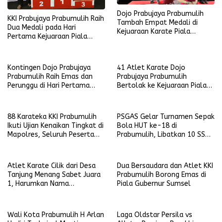
Dojo Prabujaya Prabumulih
KKI Prabujaya Prabumulih Raih
Tambah Empat Medali di
Dua Medali pada Hari
Kejuaraan Karate Piala
Pertama Kejuaraan Piala
Presiden RI 2026
Kapolda Sumsel
Kontingen Dojo Prabujaya
41 Atlet Karate Dojo
Prabumulih Raih Emas dan
Prabujaya Prabumulih
Perunggu di Hari Pertama
Bertolak ke Kejuaraan Piala
Kejuaraan Karate Piala
Presiden di Lampung
Presiden RI 2026
88 Karateka KKI Prabumulih
PSGAS Gelar Turnamen Sepak
Ikuti Ujian Kenaikan Tingkat di
Bola HUT ke-18 di
Mapolres, Seluruh Peserta
Prabumulih, Libatkan 10 SSB
Lulus
dari Berbagai Kecamatan
Atlet Karate Cilik dari Desa
Dua Bersaudara dan Atlet KKI
Tanjung Menang Sabet Juara
Prabumulih Borong Emas di
1, Harumkan Nama
Piala Gubernur Sumsel
Prabumulih
Wali Kota Prabumulih H Arlan
Laga Oldstar Persila vs