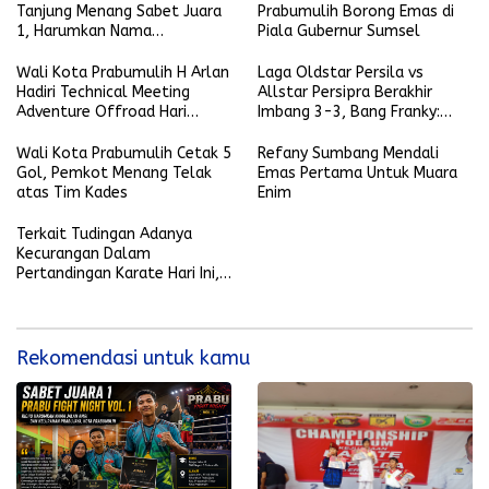
Tanjung Menang Sabet Juara
Prabumulih Borong Emas di
1, Harumkan Nama
Piala Gubernur Sumsel
Prabumulih
Wali Kota Prabumulih H Arlan
Laga Oldstar Persila vs
Hadiri Technical Meeting
Allstar Persipra Berakhir
Adventure Offroad Hari
Imbang 3-3, Bang Franky:
Bhayangkara ke-79
Luar Biasa!
Wali Kota Prabumulih Cetak 5
Refany Sumbang Mendali
Gol, Pemkot Menang Telak
Emas Pertama Untuk Muara
atas Tim Kades
Enim
Terkait Tudingan Adanya
Kecurangan Dalam
Pertandingan Karate Hari Ini,
Begini Jawaban FORKI dan
Dewan Juri
Rekomendasi untuk kamu