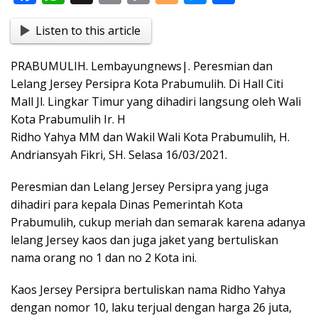
ac
h
in
o
o
e
h
Listen to this article
e
at
t
p
g
ss
ar
b
s
y
g
e
e
PRABUMULIH. Lembayungnews|. Peresmian dan
o
A
Li
er
n
Lelang Jersey Persipra Kota Prabumulih. Di Hall Citi
o
p
n
g
Mall Jl. Lingkar Timur yang dihadiri langsung oleh Wali
Kota Prabumulih Ir. H
k
p
k
er
Ridho Yahya MM dan Wakil Wali Kota Prabumulih, H.
Andriansyah Fikri, SH. Selasa 16/03/2021.
Peresmian dan Lelang Jersey Persipra yang juga
dihadiri para kepala Dinas Pemerintah Kota
Prabumulih, cukup meriah dan semarak karena adanya
lelang Jersey kaos dan juga jaket yang bertuliskan
nama orang no 1 dan no 2 Kota ini.
Kaos Jersey Persipra bertuliskan nama Ridho Yahya
dengan nomor 10, laku terjual dengan harga 26 juta,