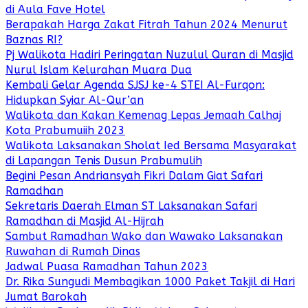
di Aula Fave Hotel
Berapakah Harga Zakat Fitrah Tahun 2024 Menurut
Baznas RI?
Pj Walikota Hadiri Peringatan Nuzulul Quran di Masjid
Nurul Islam Kelurahan Muara Dua
Kembali Gelar Agenda SJSJ ke-4 STEI Al-Furqon:
Hidupkan Syiar Al-Qur’an
Walikota dan Kakan Kemenag Lepas Jemaah Calhaj
Kota Prabumuiih 2023
Walikota Laksanakan Sholat Ied Bersama Masyarakat
di Lapangan Tenis Dusun Prabumulih
Begini Pesan Andriansyah Fikri Dalam Giat Safari
Ramadhan
Sekretaris Daerah Elman ST Laksanakan Safari
Ramadhan di Masjid Al-Hijrah
Sambut Ramadhan Wako dan Wawako Laksanakan
Ruwahan di Rumah Dinas
Jadwal Puasa Ramadhan Tahun 2023
Dr. Rika Sungudi Membagikan 1000 Paket Takjil di Hari
Jumat Barokah