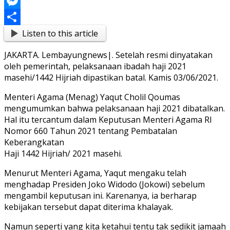
Link
Blogger
Messenger
Listen to this article
Share
JAKARTA. Lembayungnews|. Setelah resmi dinyatakan
oleh pemerintah, pelaksanaan ibadah haji 2021
masehi/1442 Hijriah dipastikan batal. Kamis 03/06/2021.
Menteri Agama (Menag) Yaqut Cholil Qoumas
mengumumkan bahwa pelaksanaan haji 2021 dibatalkan.
Hal itu tercantum dalam Keputusan Menteri Agama RI
Nomor 660 Tahun 2021 tentang Pembatalan
Keberangkatan
Haji 1442 Hijriah/ 2021 masehi.
Menurut Menteri Agama, Yaqut mengaku telah
menghadap Presiden Joko Widodo (Jokowi) sebelum
mengambil keputusan ini. Karenanya, ia berharap
kebijakan tersebut dapat diterima khalayak.
Namun seperti yang kita ketahui tentu tak sedikit jamaah