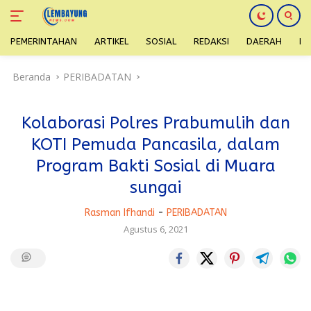
PEMERINTAHAN
ARTIKEL
SOSIAL
REDAKSI
DAERAH
H
Langsung
Beranda
PERIBADATAN
ke
konten
Kolaborasi Polres Prabumulih dan
KOTI Pemuda Pancasila, dalam
Program Bakti Sosial di Muara
sungai
Rasman Ifhandi
-
PERIBADATAN
Agustus 6, 2021