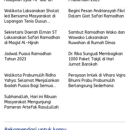
Walikota Laksanakan Sholat
Begini Pesan Andriansyah Fikri
Ied Bersama Masyarakat di
Dalam Giat Safari Ramadhan
Lapangan Tenis Dusun
Prabumulih
Sekretaris Daerah Elman ST
Sambut Ramadhan Wako dan
Laksanakan Safari Ramadhan
Wawako Laksanakan
di Masjid Al-Hijrah
Ruwahan di Rumah Dinas
Jadwal Puasa Ramadhan
Dr. Rika Sungudi Membagikan
Tahun 2023
1000 Paket Takjil di Hari
Jumat Barokah
Walikota Prabumulih Ridho
Perayaan Imlek di Vihara Vajra
Yahya: Selamat Menjalankan
Bhumi Prabu Prabumulih
Ibadah Puasa Bagi Semua
Berlangsung Sederhana
yang Menjalankannya
Subhanallah, Hari ini Ribuan
Masyarakat Mengunjungi
Pameran Artefak Rasulullah
Rekomendasi untuk kamu