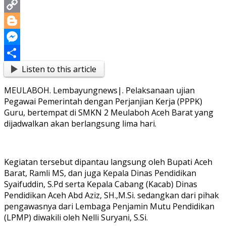
Print
Copy
Link
Blogger
Messenger
Listen to this article
Share
MEULABOH. Lembayungnews|. Pelaksanaan ujian
Pegawai Pemerintah dengan Perjanjian Kerja (PPPK)
Guru, bertempat di SMKN 2 Meulaboh Aceh Barat yang
dijadwalkan akan berlangsung lima hari.
Kegiatan tersebut dipantau langsung oleh Bupati Aceh
Barat, Ramli MS, dan juga Kepala Dinas Pendidikan
Syaifuddin, S.Pd serta Kepala Cabang (Kacab) Dinas
Pendidikan Aceh Abd Aziz, SH.,M.Si. sedangkan dari pihak
pengawasnya dari Lembaga Penjamin Mutu Pendidikan
(LPMP) diwakili oleh Nelli Suryani, S.Si.