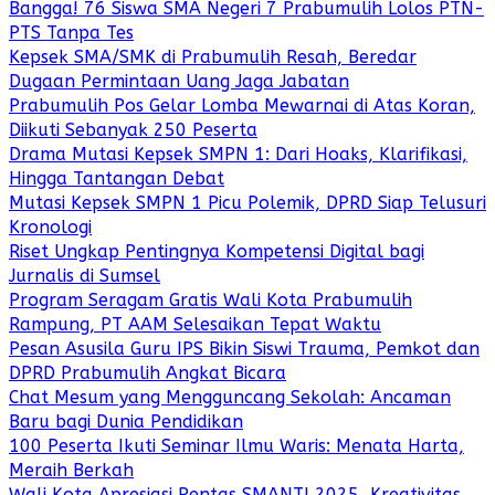
Bangga! 76 Siswa SMA Negeri 7 Prabumulih Lolos PTN-
PTS Tanpa Tes
Kepsek SMA/SMK di Prabumulih Resah, Beredar
Dugaan Permintaan Uang Jaga Jabatan
Prabumulih Pos Gelar Lomba Mewarnai di Atas Koran,
Diikuti Sebanyak 250 Peserta
Drama Mutasi Kepsek SMPN 1: Dari Hoaks, Klarifikasi,
Hingga Tantangan Debat
Mutasi Kepsek SMPN 1 Picu Polemik, DPRD Siap Telusuri
Kronologi
Riset Ungkap Pentingnya Kompetensi Digital bagi
Jurnalis di Sumsel
Program Seragam Gratis Wali Kota Prabumulih
Rampung, PT AAM Selesaikan Tepat Waktu
Pesan Asusila Guru IPS Bikin Siswi Trauma, Pemkot dan
DPRD Prabumulih Angkat Bicara
Chat Mesum yang Mengguncang Sekolah: Ancaman
Baru bagi Dunia Pendidikan
100 Peserta Ikuti Seminar Ilmu Waris: Menata Harta,
Meraih Berkah
Wali Kota Apresiasi Pentas SMANTI 2025, Kreativitas