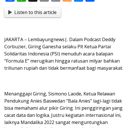
ac
h
in
o
o
e
h
Listen to this article
e
at
t
p
g
ss
ar
b
s
y
g
e
e
o
A
Li
er
n
JAKARTA – Lembayungnews|. Dalam Podcast Deddy
o
p
n
g
Corbuzier, Giring Ganesha selaku Plt Ketua Partai
k
p
k
er
Solidaritas Indonesia (PSI) menuduh acara balapan
“Formula E” merugikan hingga ratusan milyar bahkan
triliunan rupiah dan tidak bermanfaat bagi masyarakat.
Menanggapi Giring, Sismono Laode, Ketua Relawan
Pendukung Anies Baswedan “Bala Anies” lagi-lagi tidak
bisa memahami alur pikir Giring. Ini penggiringan yang
cacat data dan logika. Justru kegiatan internasional ini,
laiknya Mandalika 2022 sangat menguntungkan