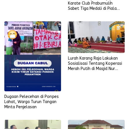
Karate Club Prabumulih
Sabet Tiga Medali di Piala
KONI Palembang, Farabi
Tambah Emas di Lampung
Lurah Karang Raja Lakukan
Sosialisasi Tentang Koperasi
Merah Putih di Masjid Nur
Ikhlas
Dugaan Pelecehan di Ponpes
Lahat, Warga Turun Tangan
Minta Penjelasan