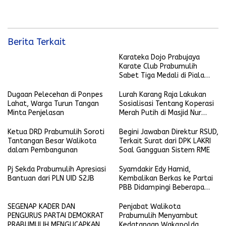
Berita Terkait
Karateka Dojo Prabujaya
Karate Club Prabumulih
Sabet Tiga Medali di Piala
KONI Palembang, Farabi
Tambah Emas di Lampung
Dugaan Pelecehan di Ponpes
Lurah Karang Raja Lakukan
Lahat, Warga Turun Tangan
Sosialisasi Tentang Koperasi
Minta Penjelasan
Merah Putih di Masjid Nur
Ikhlas
Ketua DRD Prabumulih Soroti
Begini Jawaban Direktur RSUD,
Tantangan Besar Walikota
Terkait Surat dari DPK LAKRI
dalam Pembangunan
Soal Gangguan Sistem RME
Pj Sekda Prabumulih Apresiasi
Syamdakir Edy Hamid,
Bantuan dari PLN UID S2JB
Kembalikan Berkas ke Partai
PBB Didampingi Beberapa
Kader Golkar
SEGENAP KADER DAN
Penjabat Walikota
PENGURUS PARTAI DEMOKRAT
Prabumulih Menyambut
PRABUMULIH MENGUCAPKAN
Kedatangan Wakapolda