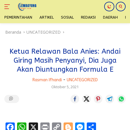
PEMERINTAHAN
ARTIKEL
SOSIAL
REDAKSI
DAERAH
H
Langsung
Beranda
UNCATEGORIZED
ke
konten
Ketua Relawan Bala Anies: Andai
Giring Masih Penyanyi, Dia Juga
Akan Diuntungkan Formula E
Rasman Ifhandi
-
UNCATEGORIZED
Oktober 5, 2021
F
W
X
Pr
C
Bl
M
S