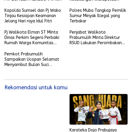
SELAMAT HARI RAYA IDUL FITRI
Sumsel
1445 H-2024 M
Kapolda Sumsel dan Pj Wako
Polres Muba Tangkap Pemilik
Tinjau Kesiapan Keamanan
Sumur Minyak Illegal yang
Jelang Hari raya Idul Fitri
Terbakar
Pj Walikota Elman ST Minta
Penjabat Walikota
Dinas Perkim Segera Perbaiki
Prabumulih Minta Direktur
Rumah Warga Komunitas
RSUD Lakukan Perombakan
yang Terkena Musibah
Tim Medis IGD
Pemkot Prabumulih
Sampaikan Ucapan Selamat
Menyambut Bulan Suci
Ramadhan 1445 Hijriyah
Rekomendasi untuk kamu
Karateka Dojo Prabujaya