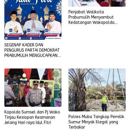
Penjabat Walikota
Prabumulih Menyambut
Kedatangan Wakapolda
Sumsel
SEGENAP KADER DAN
PENGURUS PARTAI DEMOKRAT
PRABUMULIH MENGUCAPKAN
SELAMAT HARI RAYA IDUL FITRI
1445 H-2024 M
Kapolda Sumsel dan Pj Wako
Polres Muba Tangkap Pemilik
Tinjau Kesiapan Keamanan
Sumur Minyak Illegal yang
Jelang Hari raya Idul Fitri
Terbakar