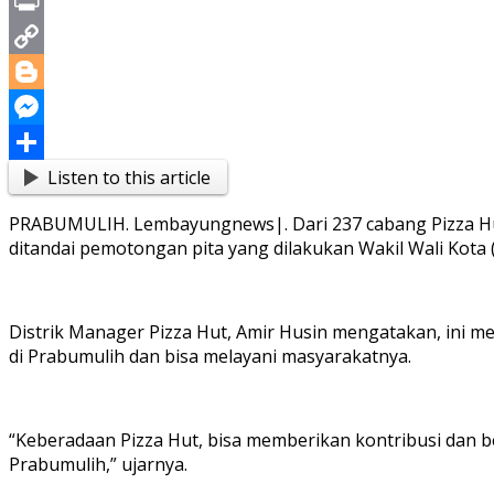
X
Print
Copy
Link
Blogger
Messenger
Listen to this article
Share
PRABUMULIH. Lembayungnews|. Dari 237 cabang Pizza Hut 
ditandai pemotongan pita yang dilakukan Wakil Wali Kota 
Distrik Manager Pizza Hut, Amir Husin mengatakan, ini me
di Prabumulih dan bisa melayani masyarakatnya.
“Keberadaan Pizza Hut, bisa memberikan kontribusi dan b
Prabumulih,” ujarnya.