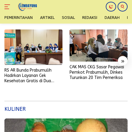
PEMERINTAHAN
ARTIKEL
SOSIAL
REDAKSI
DAERAH
H
Langsung
ke
konten
«
»
CAK MAS CKG Sasar Pegawai
RS AR Bunda Prabumulih
Pemkot Prabumulih, Dinkes
Hadirkan Layanan Cek
Turunkan 20 Tim Pemeriksa
Kesehatan Gratis di Dua
Lokasi dalam Sehari
KULINER