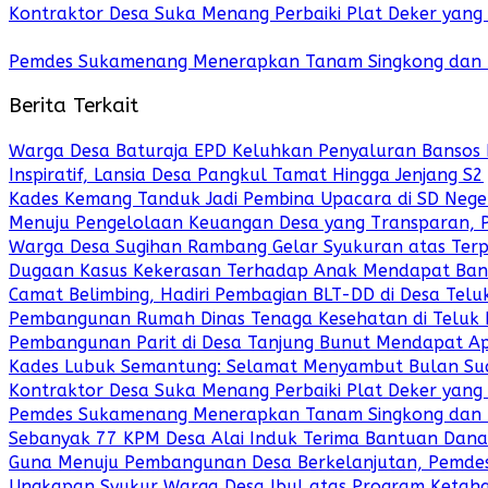
Kontraktor Desa Suka Menang Perbaiki Plat Deker yang
Pemdes Sukamenang Menerapkan Tanam Singkong dan P
Berita Terkait
Warga Desa Baturaja EPD Keluhkan Penyaluran Bansos D
Inspiratif, Lansia Desa Pangkul Tamat Hingga Jenjang S2
Kades Kemang Tanduk Jadi Pembina Upacara di SD Negeri
Menuju Pengelolaan Keuangan Desa yang Transparan, P
Warga Desa Sugihan Rambang Gelar Syukuran atas Terpi
Dugaan Kasus Kekerasan Terhadap Anak Mendapat Bant
Camat Belimbing, Hadiri Pembagian BLT-DD di Desa Telu
Pembangunan Rumah Dinas Tenaga Kesehatan di Teluk
Pembangunan Parit di Desa Tanjung Bunut Mendapat Ap
Kades Lubuk Semantung: Selamat Menyambut Bulan Su
Kontraktor Desa Suka Menang Perbaiki Plat Deker yang
Pemdes Sukamenang Menerapkan Tanam Singkong dan P
Sebanyak 77 KPM Desa Alai Induk Terima Bantuan Dana
Guna Menuju Pembangunan Desa Berkelanjutan, Pemdes
Ungkapan Syukur Warga Desa Ibul atas Program Ketaha