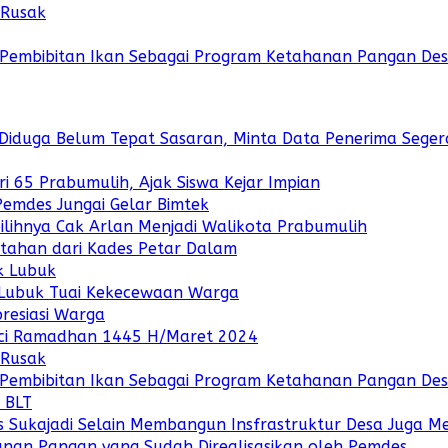
 Rusak
embibitan Ikan Sebagai Program Ketahanan Pangan De
iduga Belum Tepat Sasaran, Minta Data Penerima Segera 
 65 Prabumulih, Ajak Siswa Kejar Impian
emdes Jungai Gelar Bimtek
lihnya Cak Arlan Menjadi Walikota Prabumulih
ahan dari Kades Petar Dalam
k Lubuk
 Lubuk Tuai Kekecewaan Warga
resiasi Warga
ci Ramadhan 1445 H/Maret 2024
 Rusak
embibitan Ikan Sebagai Program Ketahanan Pangan De
 BLT
 Sukajadi Selain Membangun Insfrastruktur Desa Juga 
nan Pangan yang Sudah Direalisasikan oleh Pemdes