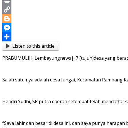
X
Print
Copy
Link
Blogger
Messenger
Listen to this article
Share
PRABUMULIH. Lembayungnews|. 7 (tujuh)desa yang berada
Salah satu nya adalah desa Jungai, Kecamatan Rambang K
Hendri Yudhi, SP putra daerah setempat telah mendaftarka
“Saya lahir dan besar di desa ini, dan saya punya harapan