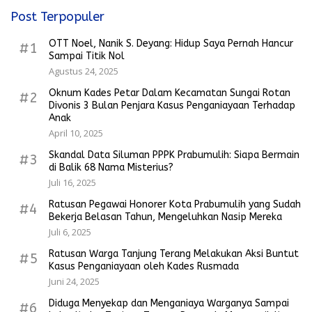
Post Terpopuler
OTT Noel, Nanik S. Deyang: Hidup Saya Pernah Hancur
#1
Sampai Titik Nol
Agustus 24, 2025
Oknum Kades Petar Dalam Kecamatan Sungai Rotan
#2
Divonis 3 Bulan Penjara Kasus Penganiayaan Terhadap
Anak
April 10, 2025
Skandal Data Siluman PPPK Prabumulih: Siapa Bermain
#3
di Balik 68 Nama Misterius?
Juli 16, 2025
Ratusan Pegawai Honorer Kota Prabumulih yang Sudah
#4
Bekerja Belasan Tahun, Mengeluhkan Nasip Mereka
Juli 6, 2025
Ratusan Warga Tanjung Terang Melakukan Aksi Buntut
#5
Kasus Penganiayaan oleh Kades Rusmada
Juni 24, 2025
Diduga Menyekap dan Menganiaya Warganya Sampai
#6