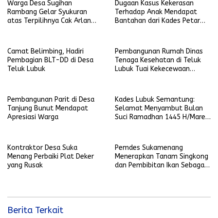
Warga Desa Sugihan
Dugaan Kasus Kekerasan
Rambang Gelar Syukuran
Terhadap Anak Mendapat
atas Terpilihnya Cak Arlan
Bantahan dari Kades Petar
Menjadi Walikota Prabumulih
Dalam
Camat Belimbing, Hadiri
Pembangunan Rumah Dinas
Pembagian BLT-DD di Desa
Tenaga Kesehatan di Teluk
Teluk Lubuk
Lubuk Tuai Kekecewaan
Warga
Pembangunan Parit di Desa
Kades Lubuk Semantung:
Tanjung Bunut Mendapat
Selamat Menyambut Bulan
Apresiasi Warga
Suci Ramadhan 1445 H/Maret
2024
Kontraktor Desa Suka
Pemdes Sukamenang
Menang Perbaiki Plat Deker
Menerapkan Tanam Singkong
yang Rusak
dan Pembibitan Ikan Sebagai
Program Ketahanan Pangan
Desa
Berita Terkait