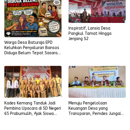
Inspiratif, Lansia Desa
Pangkul Tamat Hingga
Jenjang S2
Warga Desa Baturaja EPD
Keluhkan Penyaluran Bansos
Diduga Belum Tepat Sasaran,
Minta Data Penerima Segera
Diverifikasi
Kades Kemang Tanduk Jadi
Menuju Pengelolaan
Pembina Upacara di SD Negeri
Keuangan Desa yang
65 Prabumulih, Ajak Siswa
Transparan, Pemdes Jungai
Kejar Impian
Gelar Bimtek