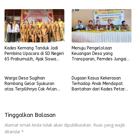
Minta Data Penerima Segera
Diverifikasi
Kades Kemang Tanduk Jadi
Menuju Pengelolaan
Pembina Upacara di SD Negeri
Keuangan Desa yang
65 Prabumulih, Ajak Siswa
Transparan, Pemdes Jungai
Kejar Impian
Gelar Bimtek
Warga Desa Sugihan
Dugaan Kasus Kekerasan
Rambang Gelar Syukuran
Terhadap Anak Mendapat
atas Terpilihnya Cak Arlan
Bantahan dari Kades Petar
Menjadi Walikota Prabumulih
Dalam
Tinggalkan Balasan
Alamat email Anda tidak akan dipublikasikan.
Ruas yang wajib
ditandai
*