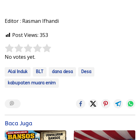
Editor : Rasman Ifhandi
Post Views:
353
Rate this item:
Submit Rating
No votes yet.
Alai Induk
BLT
dana desa
Desa
kabupaten muara enim
Baca Juga