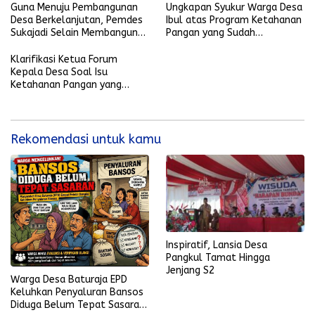
Desa
Guna Menuju Pembangunan
Ungkapan Syukur Warga Desa
Desa Berkelanjutan, Pemdes
Ibul atas Program Ketahanan
Sukajadi Selain Membangun
Pangan yang Sudah
Insfrastruktur Desa Juga
Direalisasikan oleh Pemdes
Menggalakkan Program
Klarifikasi Ketua Forum
Tanam Sayuran
Kepala Desa Soal Isu
Ketahanan Pangan yang
Beredar
Rekomendasi untuk kamu
Inspiratif, Lansia Desa
Pangkul Tamat Hingga
Jenjang S2
Warga Desa Baturaja EPD
Keluhkan Penyaluran Bansos
Diduga Belum Tepat Sasaran,