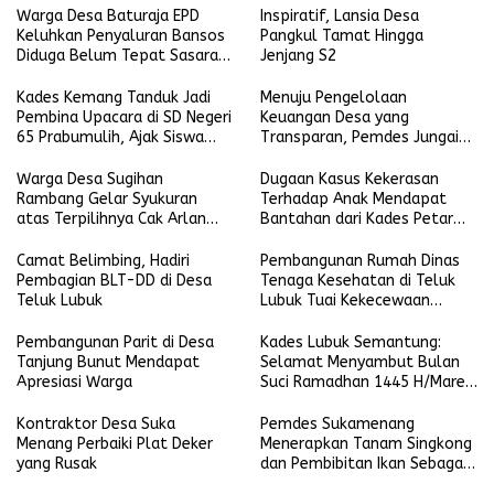
Warga Desa Baturaja EPD
Inspiratif, Lansia Desa
Keluhkan Penyaluran Bansos
Pangkul Tamat Hingga
Diduga Belum Tepat Sasaran,
Jenjang S2
Minta Data Penerima Segera
Diverifikasi
Kades Kemang Tanduk Jadi
Menuju Pengelolaan
Pembina Upacara di SD Negeri
Keuangan Desa yang
65 Prabumulih, Ajak Siswa
Transparan, Pemdes Jungai
Kejar Impian
Gelar Bimtek
Warga Desa Sugihan
Dugaan Kasus Kekerasan
Rambang Gelar Syukuran
Terhadap Anak Mendapat
atas Terpilihnya Cak Arlan
Bantahan dari Kades Petar
Menjadi Walikota Prabumulih
Dalam
Camat Belimbing, Hadiri
Pembangunan Rumah Dinas
Pembagian BLT-DD di Desa
Tenaga Kesehatan di Teluk
Teluk Lubuk
Lubuk Tuai Kekecewaan
Warga
Pembangunan Parit di Desa
Kades Lubuk Semantung:
Tanjung Bunut Mendapat
Selamat Menyambut Bulan
Apresiasi Warga
Suci Ramadhan 1445 H/Maret
2024
Kontraktor Desa Suka
Pemdes Sukamenang
Menang Perbaiki Plat Deker
Menerapkan Tanam Singkong
yang Rusak
dan Pembibitan Ikan Sebagai
Program Ketahanan Pangan