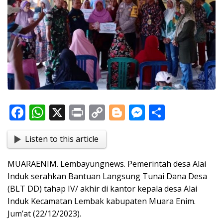
F
W
X
Pr
C
Bl
M
S
ac
h
in
o
o
e
h
Listen to this article
e
at
t
p
g
ss
ar
b
s
y
g
e
e
MUARAENIM. Lembayungnews. Pemerintah desa Alai
o
A
Li
er
n
Induk serahkan Bantuan Langsung Tunai Dana Desa
o
p
n
g
(BLT DD) tahap IV/ akhir di kantor kepala desa Alai
Induk Kecamatan Lembak kabupaten Muara Enim.
k
p
k
er
Jum’at (22/12/2023).