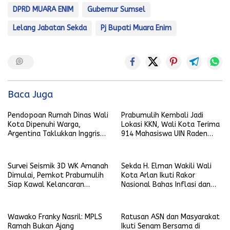
DPRD MUARA ENIM
Gubernur Sumsel
Lelang Jabatan Sekda
Pj Bupati Muara Enim
Baca Juga
Pendopoan Rumah Dinas Wali
Prabumulih Kembali Jadi
Kota Dipenuhi Warga,
Lokasi KKN, Wali Kota Terima
Argentina Taklukkan Inggris
914 Mahasiswa UIN Raden
2-1
Fatah
Survei Seismik 3D WK Amanah
Sekda H. Elman Wakili Wali
Dimulai, Pemkot Prabumulih
Kota Arlan Ikuti Rakor
Siap Kawal Kelancaran
Nasional Bahas Inflasi dan
Pelaksanaan
Data Pembangunan
Wawako Franky Nasril: MPLS
Ratusan ASN dan Masyarakat
Ramah Bukan Ajang
Ikuti Senam Bersama di