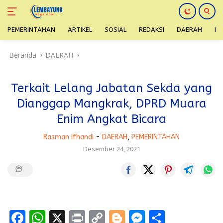
PEMERINTAHAN
ARTIKEL
SOSIAL
REDAKSI
DAERAH
H
Langsung
Beranda
DAERAH
ke
konten
Terkait Lelang Jabatan Sekda yang
Dianggap Mangkrak, DPRD Muara
Enim Angkat Bicara
Rasman Ifhandi
-
DAERAH
,
PEMERINTAHAN
Desember 24, 2021
F
W
X
Pr
C
Bl
M
S