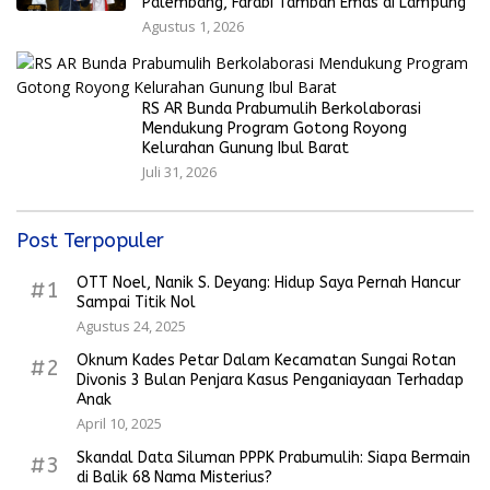
Palembang, Farabi Tambah Emas di Lampung
Agustus 1, 2026
RS AR Bunda Prabumulih Berkolaborasi
Mendukung Program Gotong Royong
Kelurahan Gunung Ibul Barat
Juli 31, 2026
Post Terpopuler
OTT Noel, Nanik S. Deyang: Hidup Saya Pernah Hancur
#1
Sampai Titik Nol
Agustus 24, 2025
Oknum Kades Petar Dalam Kecamatan Sungai Rotan
#2
Divonis 3 Bulan Penjara Kasus Penganiayaan Terhadap
Anak
April 10, 2025
Skandal Data Siluman PPPK Prabumulih: Siapa Bermain
#3
di Balik 68 Nama Misterius?