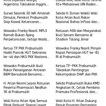
Kota Dipenuhi Warga,
Lokasi KKN, Wali Kota Terima
Argentina Taklukkan Inggris
914 Mahasiswa UIN Raden
2-1
Fatah
Survei Seismik 3D WK Amanah
Sekda H. Elman Wakili Wali
Dimulai, Pemkot Prabumulih
Kota Arlan Ikuti Rakor
Siap Kawal Kelancaran
Nasional Bahas Inflasi dan
Pelaksanaan
Data Pembangunan
Wawako Franky Nasril: MPLS
Ratusan ASN dan Masyarakat
Ramah Bukan Ajang
Ikuti Senam Bersama di
Perpeloncoan, tetapi Wadah
Stadion Talang Jimar
Membentuk Karakter
Ketua TP PKK Prabumulih
Wawako Franky Nasril Pimpin
Hadiri Puncak HUT Dekranas
Rapat Persiapan HUT ke-81
ke-46 dan HKG PKK Nasional
RI di Prabumulih
di Makassar
Wawako Prabumulih Ikuti
Ketua TP-PKK Prabumulih
Rakor Penanganan Antrean
Tekankan Pentingnya
BBM Bersubsidi Bersama
Kekompakan DWP dan PKK
Gubernur Sumsel
H. Arlan Resmi Lepas Ratusan
Sekda Prabumulih Buka KMD
Peserta Pharmacist NeaRun
Angkatan IX, Cetak Pembina
5K di Prabumulih
Pramuka Profesional dan
Berkarakter
Wali Kota Arlan Ajak Semua
Wali Kota H. Arlan Dukung
Pihak Perkuat Sinergi Lewat
Penuh Program Pertamina