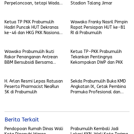
Perpeloncoan, tetapi Wadah
Stadion Talang Jimar
Membentuk Karakter
Ketua TP PKK Prabumulih
Wawako Franky Nasril Pimpin
Hadiri Puncak HUT Dekranas
Rapat Persiapan HUT ke-81
ke-46 dan HKG PKK Nasional
RI di Prabumulih
di Makassar
Wawako Prabumulih Ikuti
Ketua TP-PKK Prabumulih
Rakor Penanganan Antrean
Tekankan Pentingnya
BBM Bersubsidi Bersama
Kekompakan DWP dan PKK
Gubernur Sumsel
H. Arlan Resmi Lepas Ratusan
Sekda Prabumulih Buka KMD
Peserta Pharmacist NeaRun
Angkatan IX, Cetak Pembina
5K di Prabumulih
Pramuka Profesional dan
Berkarakter
Berita Terkait
Pendopoan Rumah Dinas Wali
Prabumulih Kembali Jadi