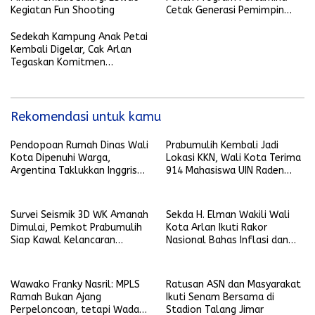
Kegiatan Fun Shooting
Cetak Generasi Pemimpin
Lokal
Sedekah Kampung Anak Petai
Kembali Digelar, Cak Arlan
Tegaskan Komitmen
Lestarikan Budaya Daerah
Rekomendasi untuk kamu
Pendopoan Rumah Dinas Wali
Prabumulih Kembali Jadi
Kota Dipenuhi Warga,
Lokasi KKN, Wali Kota Terima
Argentina Taklukkan Inggris
914 Mahasiswa UIN Raden
2-1
Fatah
Survei Seismik 3D WK Amanah
Sekda H. Elman Wakili Wali
Dimulai, Pemkot Prabumulih
Kota Arlan Ikuti Rakor
Siap Kawal Kelancaran
Nasional Bahas Inflasi dan
Pelaksanaan
Data Pembangunan
Wawako Franky Nasril: MPLS
Ratusan ASN dan Masyarakat
Ramah Bukan Ajang
Ikuti Senam Bersama di
Perpeloncoan, tetapi Wadah
Stadion Talang Jimar