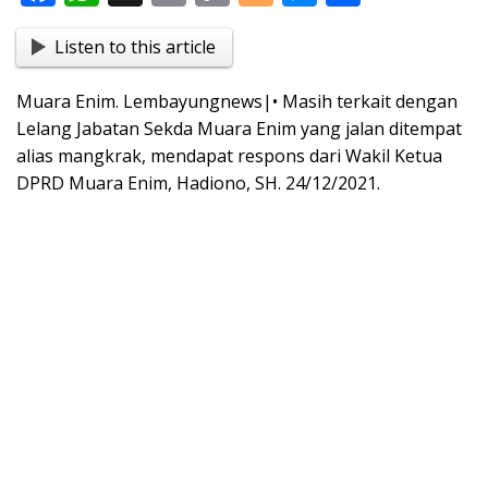
ac
h
in
o
o
e
h
Listen to this article
e
at
t
p
g
ss
ar
b
s
y
g
e
e
Muara Enim. Lembayungnews|• Masih terkait dengan
o
A
Li
er
n
Lelang Jabatan Sekda Muara Enim yang jalan ditempat
o
p
n
g
alias mangkrak, mendapat respons dari Wakil Ketua
DPRD Muara Enim, Hadiono, SH. 24/12/2021.
k
p
k
er