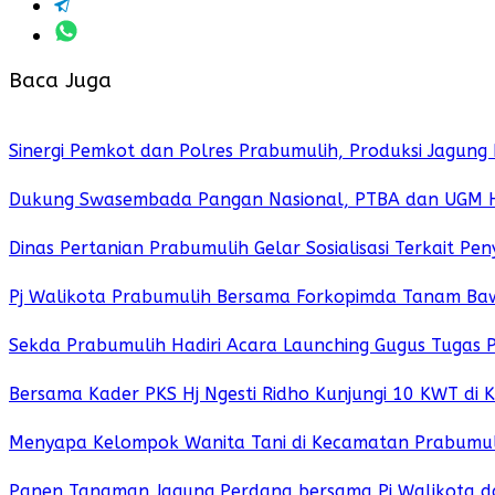
Baca Juga
Sinergi Pemkot dan Polres Prabumulih, Produksi Jagung
Dukung Swasembada Pangan Nasional, PTBA dan UGM Had
Dinas Pertanian Prabumulih Gelar Sosialisasi Terkait 
Pj Walikota Prabumulih Bersama Forkopimda Tanam Ba
Sekda Prabumulih Hadiri Acara Launching Gugus Tugas
Bersama Kader PKS Hj Ngesti Ridho Kunjungi 10 KWT di
Menyapa Kelompok Wanita Tani di Kecamatan Prabumulih
Panen Tanaman Jagung Perdana bersama Pj Walikota d