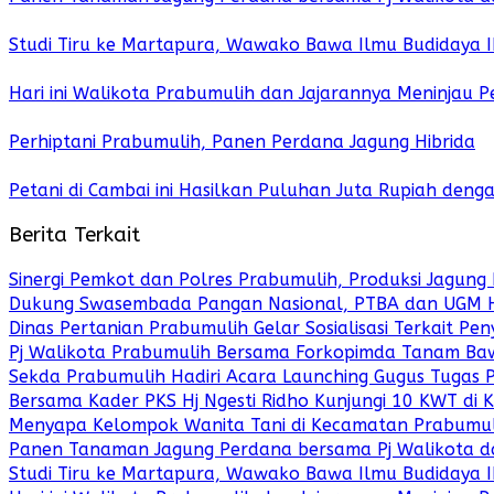
Studi Tiru ke Martapura, Wawako Bawa Ilmu Budidaya 
Hari ini Walikota Prabumulih dan Jajarannya Meninjau 
Perhiptani Prabumulih, Panen Perdana Jagung Hibrida
Petani di Cambai ini Hasilkan Puluhan Juta Rupiah den
Berita Terkait
Sinergi Pemkot dan Polres Prabumulih, Produksi Jagung
Dukung Swasembada Pangan Nasional, PTBA dan UGM Had
Dinas Pertanian Prabumulih Gelar Sosialisasi Terkait 
Pj Walikota Prabumulih Bersama Forkopimda Tanam Ba
Sekda Prabumulih Hadiri Acara Launching Gugus Tugas
Bersama Kader PKS Hj Ngesti Ridho Kunjungi 10 KWT di
Menyapa Kelompok Wanita Tani di Kecamatan Prabumulih
Panen Tanaman Jagung Perdana bersama Pj Walikota d
Studi Tiru ke Martapura, Wawako Bawa Ilmu Budidaya 