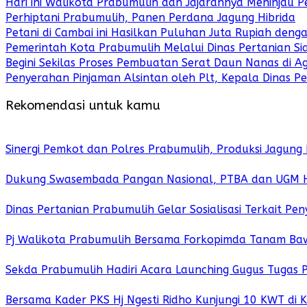
Hari ini Walikota Prabumulih dan Jajarannya Meninjau 
Perhiptani Prabumulih, Panen Perdana Jagung Hibrida
Petani di Cambai ini Hasilkan Puluhan Juta Rupiah den
Pemerintah Kota Prabumulih Melalui Dinas Pertanian S
Begini Sekilas Proses Pembuatan Serat Daun Nanas di A
Penyerahan Pinjaman Alsintan oleh Plt, Kepala Dinas P
Rekomendasi untuk kamu
Sinergi Pemkot dan Polres Prabumulih, Produksi Jagung
Dukung Swasembada Pangan Nasional, PTBA dan UGM Had
Dinas Pertanian Prabumulih Gelar Sosialisasi Terkait 
Pj Walikota Prabumulih Bersama Forkopimda Tanam Ba
Sekda Prabumulih Hadiri Acara Launching Gugus Tugas
Bersama Kader PKS Hj Ngesti Ridho Kunjungi 10 KWT di