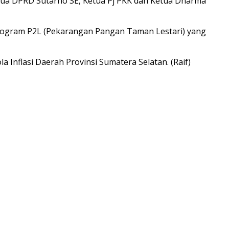
Ketua DPRD Sutarno SE, Ketua Pj PKK dan Ketua Dharma
program P2L (Pekarangan Pangan Taman Lestari) yang
Inflasi Daerah Provinsi Sumatera Selatan. (Raif)