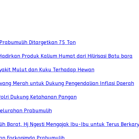
 Prabumulih Ditargetkan 75 Ton
irkan Produk Kalium Humat dari Hilirisasi Batu bara
Penyakit Mulut dan Kuku Terhadap Hewan
wang Merah untuk Dukung Pengendalian Inflasi Daerah
 Polri Dukung Ketahanan Pangan
 Kelurahan Prabumulih
 Barat, Hj Ngesti Mengajak Ibu-Ibu untuk Terus Berkar
an Forkopimda Prabumulih