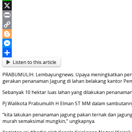
WhatsApp
X
Print
Copy
Link
Blogger
Messenger
Listen to this article
Share
PRABUMULIH. Lembayungnews. Upaya meningkatkan pengend
gerakan penanaman Jagung di lahan belakang kantor Peme
Sebanyak 10 hektar luas lahan yang dilakukan penanaman 
Pj Walikota Prabumulih H Elman ST MM dalam sambutann
“kita lakukan penanaman jagung pakan ternak dan jagung
murah semaksimal mungkin,” ungkapnya.