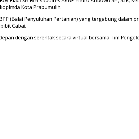
ri) Roy Riadi SH MH Kapolres AKBP Endro Aribowo SH, S.IK, 
rkopimda Kota Prabumulih.
 BPP (Balai Penyuluhan Pertanian) yang tergabung dalam 
ibit Cabai.
pan dengan serentak secara virtual bersama Tim Pengelola 