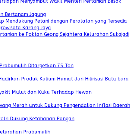
Persiapan Menyambut Wakil Menteri Pertanian Besok
gan Bertanam Jagung
iap Mendukung Petani dengan Peralatan yang Tersedia
growisata Karang Jaya
ertanian ke Poktan Geong Sejahtera Kelurahan Sukajadi
 Prabumulih Ditargetkan 75 Ton
irkan Produk Kalium Humat dari Hilirisasi Batu bara
Penyakit Mulut dan Kuku Terhadap Hewan
wang Merah untuk Dukung Pengendalian Inflasi Daerah
 Polri Dukung Ketahanan Pangan
 Kelurahan Prabumulih