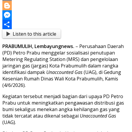
Copy
Link
Blogger
Messenger
Listen to this article
Share
PRABUMULIH, Lembayungnews.
– Perusahaan Daerah
(PD) Petro Prabu menggelar sosialisasi penutupan
Metering Regulating Station (MRS) dan pengelolaan
jaringan gas (jargas) Kota Prabumulih dalam rangka
identifikasi dampak
Unaccounted Gas
(UAG), di Gedung
Kesenian Rumah Dinas Wali Kota Prabumulih, Kamis
(4/6/2026).
Kegiatan tersebut menjadi bagian dari upaya PD Petro
Prabu untuk meningkatkan pengawasan distribusi gas
bumi sekaligus menekan angka kehilangan gas yang
tidak tercatat atau dikenal sebagai
Unaccounted Gas
(UAG).