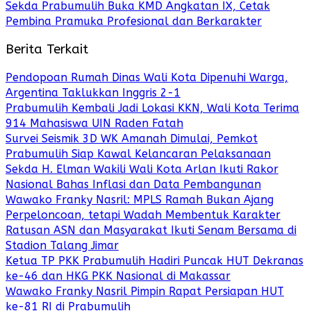
Sekda Prabumulih Buka KMD Angkatan IX, Cetak
Pembina Pramuka Profesional dan Berkarakter
Berita Terkait
Pendopoan Rumah Dinas Wali Kota Dipenuhi Warga,
Argentina Taklukkan Inggris 2-1
Prabumulih Kembali Jadi Lokasi KKN, Wali Kota Terima
914 Mahasiswa UIN Raden Fatah
Survei Seismik 3D WK Amanah Dimulai, Pemkot
Prabumulih Siap Kawal Kelancaran Pelaksanaan
Sekda H. Elman Wakili Wali Kota Arlan Ikuti Rakor
Nasional Bahas Inflasi dan Data Pembangunan
Wawako Franky Nasril: MPLS Ramah Bukan Ajang
Perpeloncoan, tetapi Wadah Membentuk Karakter
Ratusan ASN dan Masyarakat Ikuti Senam Bersama di
Stadion Talang Jimar
Ketua TP PKK Prabumulih Hadiri Puncak HUT Dekranas
ke-46 dan HKG PKK Nasional di Makassar
Wawako Franky Nasril Pimpin Rapat Persiapan HUT
ke-81 RI di Prabumulih