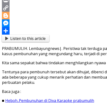
X
Print
Copy
Link
Blogger
Messenger
Listen to this article
Share
PRABUMULIH. Lembayungnews|. Peristiwa tak terduga pa
kasus pembunuhan yang mengundang haru, terjadi di pers
Kita sama sepakat bahwa tindakan menghilangkan nyawa or
Tentunya para pembunuh tersebut akan dihujat, dibenci
ada beberapa yang cukup menarik perhatian dan membuat
perbuatan pelaku.
Baca juga :
■
Heboh..Pembunuhan di Diva Karaoke prabumulih