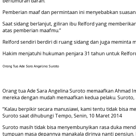
berlumuran darah.
Pemberian maaf dan permintaan ini menyebabkan suasana
Saat sidang berlanjut, giliran ibu Relford yang memberi
atas pemberian maafmu.”
Relford sendiri berdiri di ruang sidang dan juga meminta
Hakim menjatuhi hukuman penjara 31 tahun untuk Relford
Orang Tua Ade Sara Angelina Suroto
Orang tua Ade Sara Angelina Suroto memaafkan Ahmad I
mereka dengan mudah memaafkan kedua pelaku. Suroto, 
“Kalau berpikir secara manusiawi, kami tentu tidak bisa 
Suroto saat dihubungi Tempo, Senin, 10 Maret 2014
Suroto masih tidak bisa menyembunyikan rasa duka mend
tumpuan masa depannya manakala dirinya nanti pensiun. 