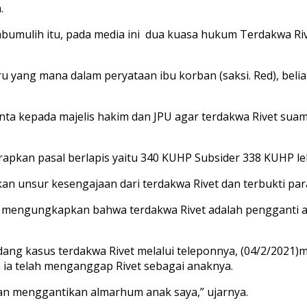
.
umulih itu, pada media ini dua kuasa hukum Terdakwa Rive
aru yang mana dalam peryataan ibu korban (saksi. Red), be
inta kepada majelis hakim dan JPU agar terdakwa Rivet sua
pkan pasal berlapis yaitu 340 KUHP Subsider 338 KUHP leb
kan unsur kesengajaan dari terdakwa Rivet dan terbukti p
 mengungkapkan bahwa terdakwa Rivet adalah pengganti ana
 sidang kasus terdakwa Rivet melalui teleponnya, (04/2/20
 ia telah menganggap Rivet sebagai anaknya.
an menggantikan almarhum anak saya,” ujarnya.