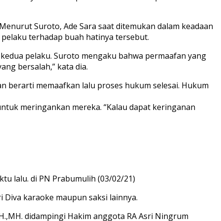
 Menurut Suroto, Ade Sara saat ditemukan dalam keadaan
 pelaku terhadap buah hatinya tersebut.
kan kedua pelaku. Suroto mengaku bahwa permaafan yang
ng bersalah,” kata dia.
n berarti memaafkan lalu proses hukum selesai. Hukum
 untuk meringankan mereka. “Kalau dapat keringanan
u lalu. di PN Prabumulih (03/02/21)
ri Diva karaoke maupun saksi lainnya.
 SH.,MH. didampingi Hakim anggota RA Asri Ningrum