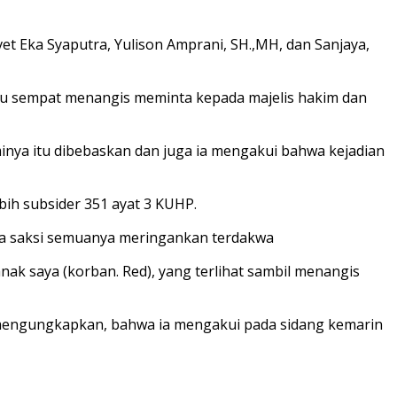
t Eka Syaputra, Yulison Amprani, SH.,MH, dan Sanjaya,
liau sempat menangis meminta kepada majelis hakim dan
minya itu dibebaskan dan juga ia mengakui bahwa kejadian
ih subsider 351 ayat 3 KUHP.
ara saksi semuanya meringankan terdakwa
k saya (korban. Red), yang terlihat sambil menangis
21)mengungkapkan, bahwa ia mengakui pada sidang kemarin