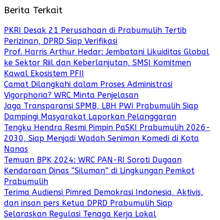
Berita Terkait
PKRI Desak 21 Perusahaan di Prabumulih Tertib
Perizinan, DPRD Siap Verifikasi
Prof. Harris Arthur Hedar: Jembatani Likuiditas Global
ke Sektor Riil dan Keberlanjutan, SMSI Komitmen
Kawal Ekosistem PFII
Camat Dilangkahi dalam Proses Administrasi
Vigorphoria? WRC Minta Penjelasan
Jaga Transparansi SPMB, LBH PWI Prabumulih Siap
Dampingi Masyarakat Laporkan Pelanggaran
Tengku Hendra Resmi Pimpin PaSKI Prabumulih 2026-
2030, Siap Menjadi Wadah Seniman Komedi di Kota
Nanas
Temuan BPK 2024: WRC PAN-RI Soroti Dugaan
Kendaraan Dinas “Siluman” di Lingkungan Pemkot
Prabumulih
Terima Audiensi Pimred Demokrasi Indonesia, Aktivis,
dan insan pers Ketua DPRD Prabumulih Siap
Selaraskan Regulasi Tenaga Kerja Lokal