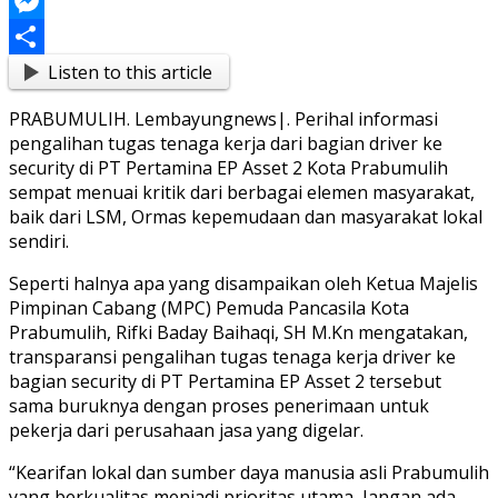
Link
Blogger
Messenger
Listen to this article
Share
PRABUMULIH. Lembayungnews|. Perihal informasi
pengalihan tugas tenaga kerja dari bagian driver ke
security di PT Pertamina EP Asset 2 Kota Prabumulih
sempat menuai kritik dari berbagai elemen masyarakat,
baik dari LSM, Ormas kepemudaan dan masyarakat lokal
sendiri.
Seperti halnya apa yang disampaikan oleh Ketua Majelis
Pimpinan Cabang (MPC) Pemuda Pancasila Kota
Prabumulih, Rifki Baday Baihaqi, SH M.Kn mengatakan,
transparansi pengalihan tugas tenaga kerja driver ke
bagian security di PT Pertamina EP Asset 2 tersebut
sama buruknya dengan proses penerimaan untuk
pekerja dari perusahaan jasa yang digelar.
“Kearifan lokal dan sumber daya manusia asli Prabumulih
yang berkualitas menjadi prioritas utama, Jangan ada