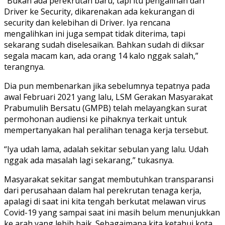
“Bukan ada perekrutan baru, tapi itu pengalihan dari
Driver ke Security, dikarenakan ada kekurangan di
security dan kelebihan di Driver. Iya rencana
mengalihkan ini juga sempat tidak diterima, tapi
sekarang sudah diselesaikan. Bahkan sudah di diksar
segala macam kan, ada orang 14 kalo nggak salah,”
terangnya.
Dia pun membenarkan jika sebelumnya tepatnya pada
awal Februari 2021 yang lalu, LSM Gerakan Masyarakat
Prabumulih Bersatu (GMPB) telah melayangkan surat
permohonan audiensi ke pihaknya terkait untuk
mempertanyakan hal peralihan tenaga kerja tersebut.
“Iya udah lama, adalah sekitar sebulan yang lalu. Udah
nggak ada masalah lagi sekarang,” tukasnya.
Masyarakat sekitar sangat membutuhkan transparansi
dari perusahaan dalam hal perekrutan tenaga kerja,
apalagi di saat ini kita tengah berkutat melawan virus
Covid-19 yang sampai saat ini masih belum menunjukkan
ke arah yang lebih baik. Sebagaimana kita ketahui kota