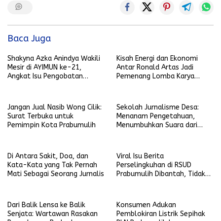
Baca Juga
Shakyna Azka Anindya Wakili
Kisah Energi dan Ekonomi
Mesir di AYIMUN ke-21,
Antar Ronald Artas Jadi
Angkat Isu Pengobatan
Pemenang Lomba Karya
Tradisional Berbasis Ilmiah
Jurnalistik SKK Migas Sumsel
2026
Jangan Jual Nasib Wong Cilik:
Sekolah Jurnalisme Desa:
Surat Terbuka untuk
Menanam Pengetahuan,
Pemimpin Kota Prabumulih
Menumbuhkan Suara dari
Desa
Di Antara Sakit, Doa, dan
Viral Isu Berita
Kata-Kata yang Tak Pernah
Perselingkuhan di RSUD
Mati Sebagai Seorang Jurnalis
Prabumulih Dibantah, Tidak
Terbukti dan Bohong
Dari Balik Lensa ke Balik
Konsumen Adukan
Senjata: Wartawan Rasakan
Pemblokiran Listrik Sepihak