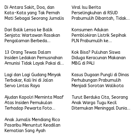
Desa
Di Antara Sakit, Doa, dan
Viral Isu Berita
Kata-Kata yang Tak Pernah
Perselingkuhan di RSUD
Mati Sebagai Seorang Jurnalis
Prabumulih Dibantah, Tidak
Terbukti dan Bohong
Dari Balik Lensa ke Balik
Konsumen Adukan
Senjata: Wartawan Rasakan
Pemblokiran Listrik Sepihak
Pengalaman Berbeda
PLN Prabumulih ke
Bersama Yonkav 5 Karang
Ombudsman RI dan YLKI
Endah
13 Orang Tewas Dalam
Kok Bisa? Puluhan Siswa
Insiden Ledakan Pemusnahan
Diduga Keracunan Makanan
Amunisi Tidak Layak Pakai di
MBG di PALI
Garut
Lagi dan Lagi Gudang Minyak
Kasus Dugaan Pungli di Dinas
Terbakar, Kali Ini di Jalan
Perhubungan Prabumulih
Servo Lintas Raya
Menjadi Sorotan Walikota
Ajudan Kapolri Meminta Maaf
Turut Berduka Cita, Seorang
Atas Insiden Pemukulan
Anak Warga Tugu Kecil
Terhadap Pewarta Foto
Ditemukan Meninggal Dunia
ANTARA
Terseret Arus Sungai Kelekar
Anak Jurnalis Mendiang Rico
Pasaribu Menuntut Keadilan
Kematian Sang Ayah