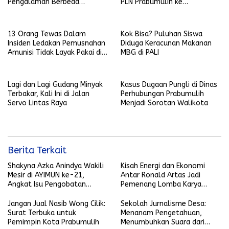
Pengalaman Berbeda
PLN Prabumulih ke
Bersama Yonkav 5 Karang
Ombudsman RI dan YLKI
Endah
13 Orang Tewas Dalam
Kok Bisa? Puluhan Siswa
Insiden Ledakan Pemusnahan
Diduga Keracunan Makanan
Amunisi Tidak Layak Pakai di
MBG di PALI
Garut
Lagi dan Lagi Gudang Minyak
Kasus Dugaan Pungli di Dinas
Terbakar, Kali Ini di Jalan
Perhubungan Prabumulih
Servo Lintas Raya
Menjadi Sorotan Walikota
Berita Terkait
Shakyna Azka Anindya Wakili
Kisah Energi dan Ekonomi
Mesir di AYIMUN ke-21,
Antar Ronald Artas Jadi
Angkat Isu Pengobatan
Pemenang Lomba Karya
Tradisional Berbasis Ilmiah
Jurnalistik SKK Migas Sumsel
2026
Jangan Jual Nasib Wong Cilik:
Sekolah Jurnalisme Desa:
Surat Terbuka untuk
Menanam Pengetahuan,
Pemimpin Kota Prabumulih
Menumbuhkan Suara dari