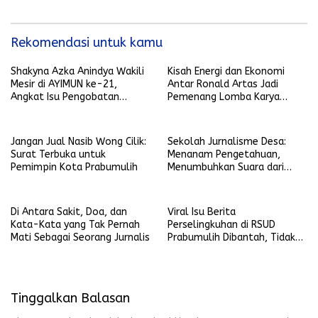
Rekomendasi untuk kamu
Shakyna Azka Anindya Wakili
Kisah Energi dan Ekonomi
Mesir di AYIMUN ke-21,
Antar Ronald Artas Jadi
Angkat Isu Pengobatan
Pemenang Lomba Karya
Tradisional Berbasis Ilmiah
Jurnalistik SKK Migas Sumsel
2026
Jangan Jual Nasib Wong Cilik:
Sekolah Jurnalisme Desa:
Surat Terbuka untuk
Menanam Pengetahuan,
Pemimpin Kota Prabumulih
Menumbuhkan Suara dari
Desa
Di Antara Sakit, Doa, dan
Viral Isu Berita
Kata-Kata yang Tak Pernah
Perselingkuhan di RSUD
Mati Sebagai Seorang Jurnalis
Prabumulih Dibantah, Tidak
Terbukti dan Bohong
Tinggalkan Balasan