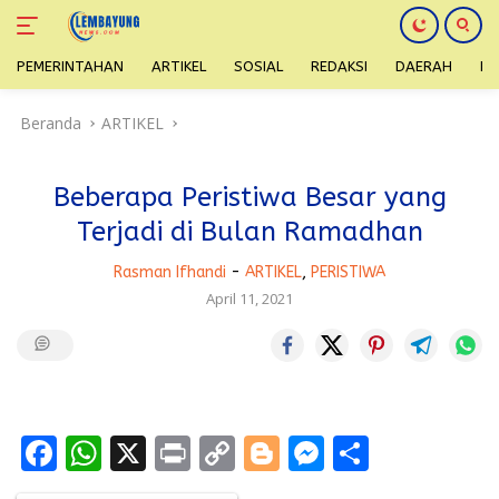
PEMERINTAHAN
ARTIKEL
SOSIAL
REDAKSI
DAERAH
H
Langsung
Beranda
ARTIKEL
ke
konten
Beberapa Peristiwa Besar yang
Terjadi di Bulan Ramadhan
Rasman Ifhandi
-
ARTIKEL
,
PERISTIWA
April 11, 2021
F
W
X
Pr
C
Bl
M
S
ac
h
in
o
o
e
h