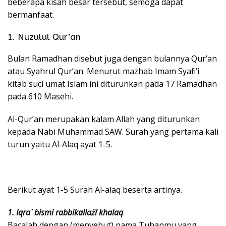
beberapa kisah besar tersebut, semoga dapat
bermanfaat.
1. Nuzulul Qur’an
Bulan Ramadhan disebut juga dengan bulannya Qur’an
atau Syahrul Qur’an. Menurut mazhab Imam Syafi’i
kitab suci umat Islam ini diturunkan pada 17 Ramadhan
pada 610 Masehi.
Al-Qur’an merupakan kalam Allah yang diturunkan
kepada Nabi Muhammad SAW. Surah yang pertama kali
turun yaitu Al-Alaq ayat 1-5.
Berikut ayat 1-5 Surah Al-alaq beserta artinya.
1. Iqra` bismi rabbikallażī khalaq
Bacalah dengan (menyebut) nama Tuhanmu yang