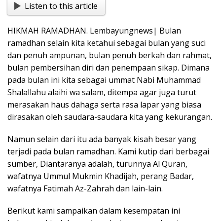
Listen to this article
e
at
t
p
g
ss
ar
b
s
y
g
e
e
HIKMAH RAMADHAN. Lembayungnews| Bulan
o
A
Li
er
n
ramadhan selain kita ketahui sebagai bulan yang suci
o
p
n
g
dan penuh ampunan, bulan penuh berkah dan rahmat,
bulan pembersihan diri dan penempaan sikap. Dimana
k
p
k
er
pada bulan ini kita sebagai ummat Nabi Muhammad
Shalallahu alaihi wa salam, ditempa agar juga turut
merasakan haus dahaga serta rasa lapar yang biasa
dirasakan oleh saudara-saudara kita yang kekurangan.
Namun selain dari itu ada banyak kisah besar yang
terjadi pada bulan ramadhan. Kami kutip dari berbagai
sumber, Diantaranya adalah, turunnya Al Quran,
wafatnya Ummul Mukmin Khadijah, perang Badar,
wafatnya Fatimah Az-Zahrah dan lain-lain.
Berikut kami sampaikan dalam kesempatan ini