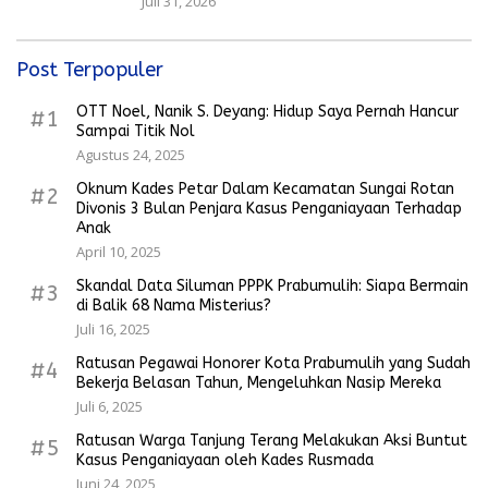
Juli 31, 2026
Post Terpopuler
OTT Noel, Nanik S. Deyang: Hidup Saya Pernah Hancur
#1
Sampai Titik Nol
Agustus 24, 2025
Oknum Kades Petar Dalam Kecamatan Sungai Rotan
#2
Divonis 3 Bulan Penjara Kasus Penganiayaan Terhadap
Anak
April 10, 2025
Skandal Data Siluman PPPK Prabumulih: Siapa Bermain
#3
di Balik 68 Nama Misterius?
Juli 16, 2025
Ratusan Pegawai Honorer Kota Prabumulih yang Sudah
#4
Bekerja Belasan Tahun, Mengeluhkan Nasip Mereka
Juli 6, 2025
Ratusan Warga Tanjung Terang Melakukan Aksi Buntut
#5
Kasus Penganiayaan oleh Kades Rusmada
Juni 24, 2025