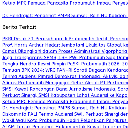
Ketua MPC Pemuda Pancasila Prabumulih Imbau Penyele
Dr. Hendrajat: Penasihat PMPB Sumsel, Raih NU Kalidon
Berita Terkait
PKRI Desak 21 Perusahaan di Prabumulih Tertib Perizinan
Prof. Harris Arthur Hedar: Jembatani Likuiditas Global 
Camat Dilangkahi dalam Proses Administrasi Vigorphori
Jaga Transparansi SPMB, LBH PWI Prabumulih Siap Dam
Tengku Hendra Resmi Pimpin PaSKI Prabumulih 2026-20
Temuan BPK 2024: WRC PAN-RI Soroti Dugaan Kendaraan
Terima Audiensi Pimred Demokrasi Indonesia, Aktivis, d
Aliansi Prabumulih Menggugat Gelar Aksi di PT Pertamin
SMSI Kawal Rancangan Dana Jurnalisme Indonesia, Sorot
Perkuat Sinergi, SMSI Kabupaten Lahat Audensi ke Kapol
Ketua MPC Pemuda Pancasila Prabumulih Imbau Penyele
Dr. Hendrajat: Penasihat PMPB Sumsel, Raih NU Kalidon
Diskominfo PALI Terima Audiensi SWI, Perkuat Sinergi de
Wakil Wali Kota Prabumulih Hadiri Pelantikan Penguru
ALAM Tunjuk Penasihat Hukum untuk Kawal Laporan Du