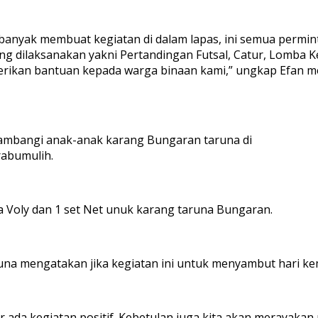
nyak membuat kegiatan di dalam lapas, ini semua permint
 dilaksanakan yakni Pertandingan Futsal, Catur, Lomba Ke
erikan bantuan kepada warga binaan kami,” ungkap Efan m
yambangi anak-anak karang Bungaran taruna di
rabumulih.
 Voly dan 1 set Net unuk karang taruna Bungaran.
una mengatakan jika kegiatan ini untuk menyambut hari k
ar ada kegiatan positif. Kebetulan juga kita akan merayakan