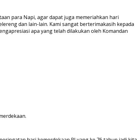
aan para Napi, agar dapat juga memeriahkan hari
lereng dan lain-lain. Kami sangat berterimakasih kepada
engapresiasi apa yang telah dilakukan oleh Komandan
emerdekaan.
 peringatan hari kemerdekaan RI yang ke 76 tahun jadi kita