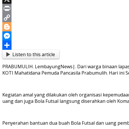
X
Print
Copy
Link
Blogger
Messenger
Listen to this article
Share
PRABUMULIH. LembayungNews|. Dari warga binaan lapas k
KOTI Mahatidana Pemuda Pancasila Prabumulih. Hari ini S
Kegiatan amal yang dilakukan oleh organisasi kepemudaan
uang dan juga Bola Futsal langsung diserahkan oleh Kom
Penyerahan bantuan dua buah Bola Futsal dan uang pembin