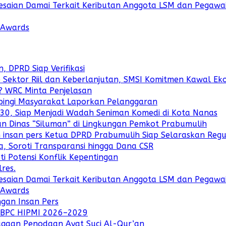
saian Damai Terkait Keributan Anggota LSM dan Pegawai
i Awards
, DPRD Siap Verifikasi
ke Sektor Riil dan Keberlanjutan, SMSI Komitmen Kawal Eko
a? WRC Minta Penjelasan
pingi Masyarakat Laporkan Pelanggaran
30, Siap Menjadi Wadah Seniman Komedi di Kota Nanas
 Dinas “Siluman” di Lingkungan Pemkot Prabumulih
an insan pers Ketua DPRD Prabumulih Siap Selaraskan Regu
a, Soroti Transparansi hingga Dana CSR
i Potensi Konflik Kepentingan
res.
saian Damai Terkait Keributan Anggota LSM dan Pegawai
i Awards
ngan Insan Pers
s BPC HIPMI 2026–2029
gaan Penodaan Ayat Suci Al-Qur’an