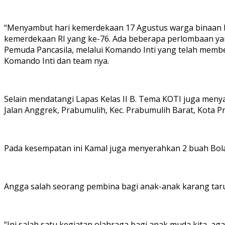
“Menyambut hari kemerdekaan 17 Agustus warga binaan ba
kemerdekaan RI yang ke-76. Ada beberapa perlombaan yang
Pemuda Pancasila, melalui Komando Inti yang telah memb
Komando Inti dan team nya.
Selain mendatangi Lapas Kelas II B. Tema KOTI juga men
Jalan Anggrek, Prabumulih, Kec. Prabumulih Barat, Kota P
Pada kesempatan ini Kamal juga menyerahkan 2 buah Bola
Angga salah seorang pembina bagi anak-anak karang tar
“Ini salah satu kegiatan olahraga bagi anak muda kita, ag