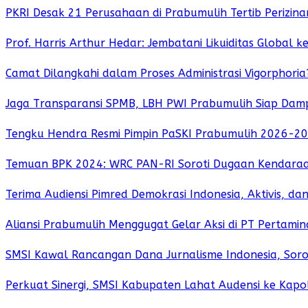
PKRI Desak 21 Perusahaan di Prabumulih Tertib Perizinan
Prof. Harris Arthur Hedar: Jembatani Likuiditas Global 
Camat Dilangkahi dalam Proses Administrasi Vigorphori
Jaga Transparansi SPMB, LBH PWI Prabumulih Siap Dam
Tengku Hendra Resmi Pimpin PaSKI Prabumulih 2026-20
Temuan BPK 2024: WRC PAN-RI Soroti Dugaan Kendaraan
Terima Audiensi Pimred Demokrasi Indonesia, Aktivis, d
Aliansi Prabumulih Menggugat Gelar Aksi di PT Pertamin
SMSI Kawal Rancangan Dana Jurnalisme Indonesia, Sorot
Perkuat Sinergi, SMSI Kabupaten Lahat Audensi ke Kapol