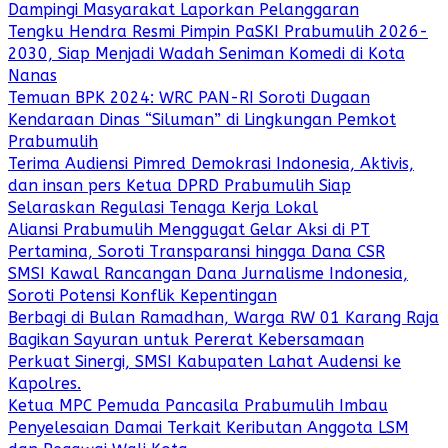
Dampingi Masyarakat Laporkan Pelanggaran
Tengku Hendra Resmi Pimpin PaSKI Prabumulih 2026-
2030, Siap Menjadi Wadah Seniman Komedi di Kota
Nanas
Temuan BPK 2024: WRC PAN-RI Soroti Dugaan
Kendaraan Dinas “Siluman” di Lingkungan Pemkot
Prabumulih
Terima Audiensi Pimred Demokrasi Indonesia, Aktivis,
dan insan pers Ketua DPRD Prabumulih Siap
Selaraskan Regulasi Tenaga Kerja Lokal
Aliansi Prabumulih Menggugat Gelar Aksi di PT
Pertamina, Soroti Transparansi hingga Dana CSR
SMSI Kawal Rancangan Dana Jurnalisme Indonesia,
Soroti Potensi Konflik Kepentingan
Berbagi di Bulan Ramadhan, Warga RW 01 Karang Raja
Bagikan Sayuran untuk Pererat Kebersamaan
Perkuat Sinergi, SMSI Kabupaten Lahat Audensi ke
Kapolres.
Ketua MPC Pemuda Pancasila Prabumulih Imbau
Penyelesaian Damai Terkait Keributan Anggota LSM