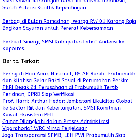
SMSI Kawal Rancangan Dana Jurnalisme Indonesia,
Soroti Potensi Konflik Kepentingan
Berbagi di Bulan Ramadhan, Warga RW 01 Karang Raja
Bagikan Sayuran untuk Pererat Kebersamaan
Perkuat Sinergi, SMSI Kabupaten Lahat Audensi ke
Kapolres.
Berita Terkait
Peringati Hari Anak Nasional, RS AR Bunda Prabumulih
dan Kitabisa Gelar Bakti Sosial di Perumahan Perkim
PKRI Desak 21 Perusahaan di Prabumulih Tertib
Perizinan, DPRD Siap Verifikasi
Prof. Harris Arthur Hedar: Jembatani Likuiditas Global
ke Sektor Riil dan Keberlanjutan, SMSI Komitmen
Kawal Ekosistem PFII
Camat Dilangkahi dalam Proses Administrasi
Vigorphoria? WRC Minta Penjelasan
Jaga Transparansi SPMB, LBH PWI Prabumulih Siap