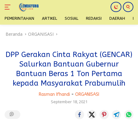
PEMERINTAHAN
ARTIKEL
SOSIAL
REDAKSI
DAERAH
H
Langsung
Beranda
ORGANISASI
ke
konten
DPP Gerakan Cinta Rakyat (GENCAR)
Salurkan Bantuan Gubernur
Bantuan Beras 1 Ton Pertama
kepada Masyarakat Prabumulih
Rasman Ifhandi
-
ORGANISASI
September 18, 2021