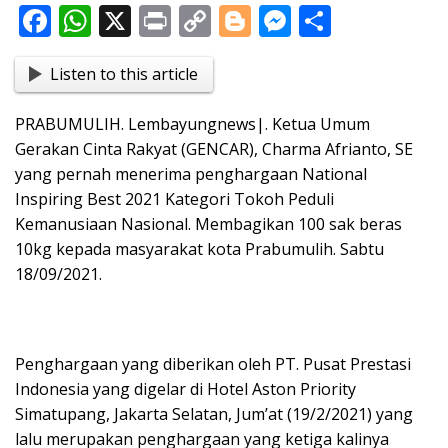
F
W
X
Pr
C
Bl
M
S
ac
h
in
o
o
e
h
Listen to this article
e
at
t
p
g
ss
ar
b
s
y
g
e
e
PRABUMULIH. Lembayungnews|. Ketua Umum
o
A
Li
er
n
Gerakan Cinta Rakyat (GENCAR), Charma Afrianto, SE
o
p
n
g
yang pernah menerima penghargaan National
Inspiring Best 2021 Kategori Tokoh Peduli
k
p
k
er
Kemanusiaan Nasional. Membagikan 100 sak beras
10kg kepada masyarakat kota Prabumulih. Sabtu
18/09/2021.
Penghargaan yang diberikan oleh PT. Pusat Prestasi
Indonesia yang digelar di Hotel Aston Priority
Simatupang, Jakarta Selatan, Jum’at (19/2/2021) yang
lalu merupakan penghargaan yang ketiga kalinya