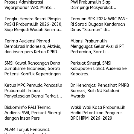
PFII
Proses Administrasi
PWI Prabumulih Siap
Vigorphoria? WRC Minta
Dampingi Masyarakat
Penjelasan
Laporkan Pelanggaran
Tengku Hendra Resmi Pimpin
Temuan BPK 2024: WRC PAN-
PaSKI Prabumulih 2026-2030,
RI Soroti Dugaan Kendaraan
Siap Menjadi Wadah Seniman
Dinas “Siluman” di
Komedi di Kota Nanas
Lingkungan Pemkot
Prabumulih
Terima Audiensi Pimred
Aliansi Prabumulih
Demokrasi Indonesia, Aktivis,
Menggugat Gelar Aksi di PT
dan insan pers Ketua DPRD
Pertamina, Soroti
Prabumulih Siap Selaraskan
Transparansi hingga Dana CSR
Regulasi Tenaga Kerja Lokal
SMSI Kawal Rancangan Dana
Perkuat Sinergi, SMSI
Jurnalisme Indonesia, Soroti
Kabupaten Lahat Audensi ke
Potensi Konflik Kepentingan
Kapolres.
Ketua MPC Pemuda Pancasila
Dr. Hendrajat: Penasihat PMPB
Prabumulih Imbau
Sumsel, Raih NU Kalidoni
Penyelesaian Damai Terkait
Awards
Keributan Anggota LSM dan
Pegawai Wali Kota
Diskominfo PALI Terima
Wakil Wali Kota Prabumulih
Audiensi SWI, Perkuat Sinergi
Hadiri Pelantikan Pengurus
dengan Insan Pers
BPC HIPMI 2026–2029
ALAM Tunjuk Penasihat