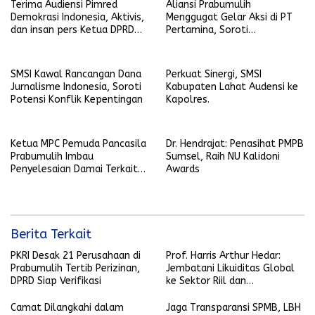
Terima Audiensi Pimred
Aliansi Prabumulih
Demokrasi Indonesia, Aktivis,
Menggugat Gelar Aksi di PT
dan insan pers Ketua DPRD
Pertamina, Soroti
Prabumulih Siap Selaraskan
Transparansi hingga Dana CSR
Regulasi Tenaga Kerja Lokal
SMSI Kawal Rancangan Dana
Perkuat Sinergi, SMSI
Jurnalisme Indonesia, Soroti
Kabupaten Lahat Audensi ke
Potensi Konflik Kepentingan
Kapolres.
Ketua MPC Pemuda Pancasila
Dr. Hendrajat: Penasihat PMPB
Prabumulih Imbau
Sumsel, Raih NU Kalidoni
Penyelesaian Damai Terkait
Awards
Keributan Anggota LSM dan
Pegawai Wali Kota
Berita Terkait
PKRI Desak 21 Perusahaan di
Prof. Harris Arthur Hedar:
Prabumulih Tertib Perizinan,
Jembatani Likuiditas Global
DPRD Siap Verifikasi
ke Sektor Riil dan
Keberlanjutan, SMSI
Komitmen Kawal Ekosistem
Camat Dilangkahi dalam
Jaga Transparansi SPMB, LBH