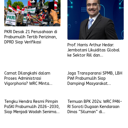
PKRI Desak 21 Perusahaan di
Prabumulih Tertib Perizinan,
DPRD Siap Verifikasi
Prof. Harris Arthur Hedar:
Jembatani Likuiditas Global
ke Sektor Riil dan
Keberlanjutan, SMSI
Komitmen Kawal Ekosistem
PFII
Camat Dilangkahi dalam
Jaga Transparansi SPMB, LBH
Proses Administrasi
PWI Prabumulih Siap
Vigorphoria? WRC Minta
Dampingi Masyarakat
Penjelasan
Laporkan Pelanggaran
Tengku Hendra Resmi Pimpin
Temuan BPK 2024: WRC PAN-
PaSKI Prabumulih 2026-2030,
RI Soroti Dugaan Kendaraan
Siap Menjadi Wadah Seniman
Dinas “Siluman” di
Komedi di Kota Nanas
Lingkungan Pemkot
Prabumulih