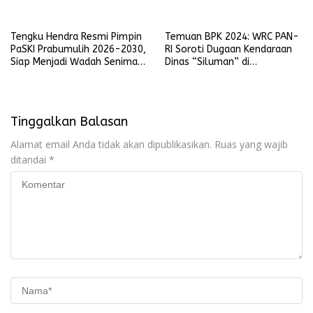
Penjelasan
Laporkan Pelanggaran
Tengku Hendra Resmi Pimpin
Temuan BPK 2024: WRC PAN-
PaSKI Prabumulih 2026-2030,
RI Soroti Dugaan Kendaraan
Siap Menjadi Wadah Seniman
Dinas “Siluman” di
Komedi di Kota Nanas
Lingkungan Pemkot
Prabumulih
Tinggalkan Balasan
Alamat email Anda tidak akan dipublikasikan.
Ruas yang wajib
ditandai
*