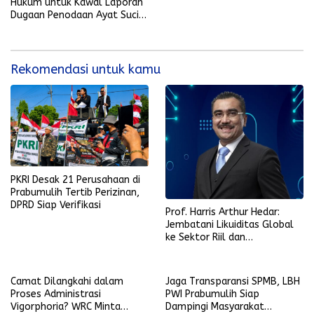
Hukum untuk Kawal Laporan
Dugaan Penodaan Ayat Suci
Al-Qur’an
Rekomendasi untuk kamu
PKRI Desak 21 Perusahaan di
Prabumulih Tertib Perizinan,
DPRD Siap Verifikasi
Prof. Harris Arthur Hedar:
Jembatani Likuiditas Global
ke Sektor Riil dan
Keberlanjutan, SMSI
Komitmen Kawal Ekosistem
PFII
Camat Dilangkahi dalam
Jaga Transparansi SPMB, LBH
Proses Administrasi
PWI Prabumulih Siap
Vigorphoria? WRC Minta
Dampingi Masyarakat