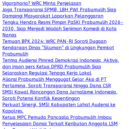
Vigorphoria? WRC Minta Penjelasan
Jaga Transparansi SPMB, LBH PWI Prabumulih Siap
Dampingi Masyarakat Laporkan Pelanggaran
Tengku Hendra Resmi Pimpin PaSKI Prabumulih 2026-
2030, Siap Menjadi Wadah Seniman Komedi di Kota
Nanas
Temuan BPK 2024: WRC PAN-RI Soroti Dugaan
Kendaraan Dinas “Siluman” di Lingkungan Pemkot
Prabumulih
Terima Audiensi Pimred Demokrasi Indonesia, Aktivis,
dan insan pers Ketua DPRD Prabumulih Siap
Selaraskan Regulasi Tenaga Kerja Lokal
Aliansi Prabumulih Menggugat Gelar Aksi di PT
Pertamina, Soroti Transparansi hingga Dana CSR
SMSI Kawal Rancangan Dana Jurnalisme Indonesia,
Soroti Potensi Konflik Kepentingan
Perkuat Sinergi, SMSI Kabupaten Lahat Audensi ke
Kapolres.
Ketua MPC Pemuda Pancasila Prabumulih Imbau
Penyelesaian Damai Terkait Keributan Anggota LSM