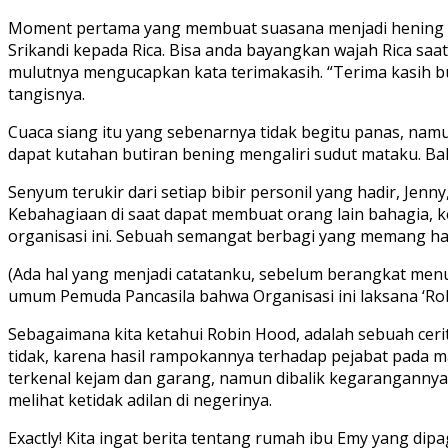
Moment pertama yang membuat suasana menjadi hening ad
Srikandi kepada Rica. Bisa anda bayangkan wajah Rica s
mulutnya mengucapkan kata terimakasih. “Terima kasih 
tangisnya.
Cuaca siang itu yang sebenarnya tidak begitu panas, namu
dapat kutahan butiran bening mengaliri sudut mataku. Ba
Senyum terukir dari setiap bibir personil yang hadir, Jenn
Kebahagiaan di saat dapat membuat orang lain bahagia, 
organisasi ini. Sebuah semangat berbagi yang memang har
(Ada hal yang menjadi catatanku, sebelum berangkat menu
umum Pemuda Pancasila bahwa Organisasi ini laksana ‘Rob
Sebagaimana kita ketahui Robin Hood, adalah sebuah ceri
tidak, karena hasil rampokannya terhadap pejabat pada 
terkenal kejam dan garang, namun dibalik kegarangannya 
melihat ketidak adilan di negerinya.
Exactly! Kita ingat berita tentang rumah ibu Emy yang d