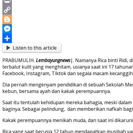
X
Print
Copy
Link
Blogger
Messenger
Listen to this article
Share
PRABUMULIH.
Lembayungnews
|. Namanya Rica binti Ridi,
terbalut kulit yang menghitam, usianya saat ini 17 tahu
Facebook, Instagram, Tiktok dan segala macam kecanggi
Dia pernah mengenyam pendidikan di sebuah Sekolah Mene
kebun, bersama ayah dan kakak perempuannya.
Saat itu tentulah kehidupan mereka bahagia, meski dala
baginya. Sebagai pelindung, dan memberikan nafkah bagi k
Kakak perempuannya menikah muda, dan saat ini dikarunia
Rica yang saat berusia 12 tahun mendapatkan musibah yan