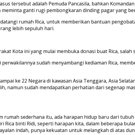
kasus tersebut adalah Pemuda Pancasila, bahkan Komandan
eminta ganti rugi pembongkaran dinding pagar yang bera
ndatangi rumah Rica, untuk memberikan bantuan pengobat
ang lebih sepuluh hari.
akat Kota ini yang mulai membuka donasi buat Rica, salah 
alui perwakilannya sudah menyambangi kediaman Rica, mem
ampai ke 22 Negara di kawasan Asia Tenggara, Asia Selatan
ih, namun sudah mendapatkan perhatian dari segenap masya
m rumah sederhana itu, ada harapan hidup baru dari tubuh k
diri Rica binti Ridi, seperti harapan kita, dalam beberapa bu
ayalan indah, punya kekuatan untuk melangkah di atas dunia