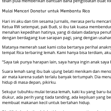
telah pula memberikan bantuan dana pengobatan buat Ric
Mulai Mencari Donatur untuk Membantu Rica
Hari ini aku dan tim sesama Jurnalis, merasa perlu mencar
Ketua RW setempat, pak Budi, si ibu tak kuasa membendun
menahan kepedihan hatinya, yang di dalam dadanya penuh 
dengan berdagang kue sarapan pagi, yang dengan usahanya
Matanya memerah saat kami coba bertanya perihal anaknya
tempat Rica terbaring lemah. Kami hanya bisa terdiam, ak
“Saya tak punya harapan lain, saya hanya ingin anak saya
Suara lemah sang ibu bak ujung belati menikam dan menor
air mata karena sudah terlalu banyak tertumpah. Dia me
hidup di masa depan, pikirku.
Sekujur tubuhku mulai terasa lemah, kaki ku yang baru-bar
diukur, ada perih yang tiada tanding, ada kepiluan yang
membuat makanan kecil untuk bertahan hidup.