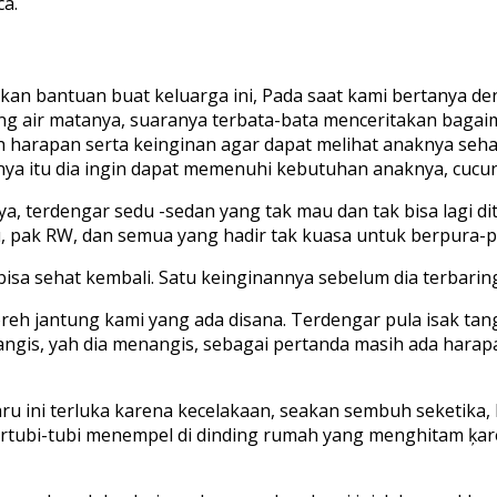
a.
ikan bantuan buat keluarga ini, Pada saat kami bertanya de
g air matanya, suaranya terbata-bata menceritakan bagaima
harapan serta keinginan agar dapat melihat anaknya sehat
 itu dia ingin dapat memenuhi kebutuhan anaknya, cucunya
, terdengar sedu -sedan yang tak mau dan tak bisa lagi d
u, pak RW, dan semua yang hadir tak kuasa untuk berpura-p
 bisa sehat kembali. Satu keinginannya sebelum dia terbari
eh jantung kami yang ada disana. Terdengar pula isak tang
nangis, yah dia menangis, sebagai pertanda masih ada ha
u ini terluka karena kecelakaan, seakan sembuh seketika, ka
 bertubi-tubi menempel di dinding rumah yang menghitam ķa