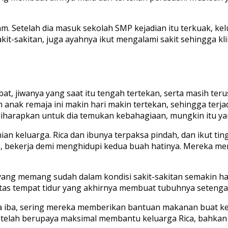
am. Setelah dia masuk sekolah SMP kejadian itu terkuak, ke
sakit-sakitan, juga ayahnya ikut mengalami sakit sehingga 
at, jiwanya yang saat itu tengah tertekan, serta masih t
n anak remaja ini makin hari makin tertekan, sehingga ter
a diharapkan untuk dia temukan kebahagiaan, mungkin itu y
 keluarga. Rica dan ibunya terpaksa pindah, dan ikut tin
, bekerja demi menghidupi kedua buah hatinya. Mereka me
ang memang sudah dalam kondisi sakit-sakitan semakin har
atas tempat tidur yang akhirnya membuat tubuhnya seteng
ba, sering mereka memberikan bantuan makanan buat keluar
a telah berupaya maksimal membantu keluarga Rica, bahkan