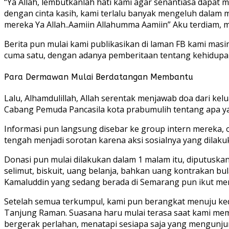
“Ya Allah, lembutkanlah hati kami agar senantiasa dapat m
dengan cinta kasih, kami terlalu banyak mengeluh dalam 
mereka Ya Allah..Aamiin Allahumma Aamiin” Aku terdiam, 
Berita pun mulai kami publikasikan di laman FB kami masi
cuma satu, dengan adanya pemberitaan tentang kehidupan
Para Dermawan Mulai Berdatangan Membantu
Lalu, Alhamdulillah, Allah serentak menjawab doa dari kel
Cabang Pemuda Pancasila kota prabumulih tentang apa yan
Informasi pun langsung disebar ke group intern mereka, o
tengah menjadi sorotan karena aksi sosialnya yang dilak
Donasi pun mulai dilakukan dalam 1 malam itu, diputuskan
selimut, biskuit, uang belanja, bahkan uang kontrakan 
Kamaluddin yang sedang berada di Semarang pun ikut me
Setelah semua terkumpul, kami pun berangkat menuju ke
Tanjung Raman. Suasana haru mulai terasa saat kami mema
bergerak perlahan, menatapi sesiapa saja yang mengunju