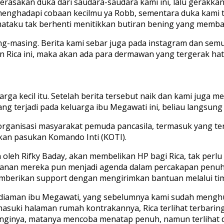
erasakan duka dari saudara-saudara kami ini, lalu gerakkanl
menghadapi cobaan kecilmu ya Robb, sementara duka kami ta
mataku tak berhenti menitikkan butiran bening yang memba
ng-masing. Berita kami sebar juga pada instagram dan semua
 Rica ini, maka akan ada para dermawan yang tergerak hat
uarga kecil itu. Setelah berita tersebut naik dan kami juga
g terjadi pada keluarga ibu Megawati ini, beliau langsun
rganisasi masyarakat pemuda pancasila, termasuk yang terb
ukan pasukan Komando Inti (KOTI).
 oleh Rifky Baday, akan membelikan HP bagi Rica, tak perl
bulanan mereka pun menjadi agenda dalam percakapan penu
mberikan support dengan mengirimkan bantuan melalui tim
diaman ibu Megawati, yang sebelumnya kami sudah menghu
suki halaman rumah kontrakannya, Rica terlihat terbaring
nginya, matanya mencoba menatap penuh, namun terlihat d