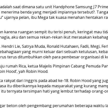
alah saat dimana satu unit Handphone Samsung J7 Prime 
aat menerima benda yang menjadi impiannya tersebut?. Tan
bu” ujarnya pelan, ibu Mega tak kuasa menahan hentakan 
n karena ruangan sempit itu terisi penuh, keringat mau ti
hagia, aku dan semua rekan-rekan ikut merasakan kebahagi
y, Hendri Lie, Satrya Muda, Ronald Hutahaen, Fadli, Megi, Fe
kebahagiaan yang murni keluar dari sebuah ketulusan, ke
us terus ditumbuhkan oleh para pembesar organisasi di kot
ju rumah Rica, ketua Majelis Pimpinan Cabang Pemuda Panc
in Hood’, yah Robin Hood.
ta rakyat dari Inggris pada abad ke-18. Robin Hood yang 
masa itu diberikannya kepada masyarakat yang kurang mamp
itu ternyata tersimpan hati yang lembut terhadap orang-o
ipagar beton oleh pengembang perumahan beberapa waktu lal