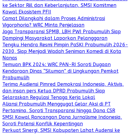
ke Sektor Riil dan Keberlanjutan, SMSI Komitmen
Kawal Ekosistem PFII
Camat Dilangkahi dalam Proses Administrasi
Vigorphoria? WRC Minta Penjelasan
Jaga Transparansi SPMB, LBH PWI Prabumulih Siap
Dampingi Masyarakat Laporkan Pelanggaran
Tengku Hendra Resmi Pimpin PaSKI Prabumulih 2026-
2030, Siap Menjadi Wadah Seniman Komedi di Kota
Nanas
Temuan BPK 2024: WRC PAN-RI Soroti Dugaan
Kendaraan Dinas “Siluman” di Lingkungan Pemkot
Prabumulih
Terima Audiensi Pimred Demokrasi Indonesia, Aktivis,
dan insan pers Ketua DPRD Prabumulih Siap
Selaraskan Regulasi Tenaga Kerja Lokal
Aliansi Prabumulih Menggugat Gelar Aksi di PT
Pertamina, Soroti Transparansi hingga Dana CSR
SMSI Kawal Rancangan Dana Jurnalisme Indonesia,
Soroti Potensi Konflik Kepentingan
Perkuat Sinergi, SMSI Kabupaten Lahat Audensi ke