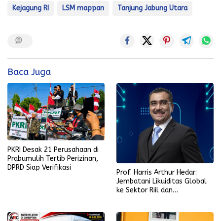
Kejagung RI
LSM mappan
Tanjung Jabung Utara
Baca Juga
PKRI Desak 21 Perusahaan di
Prabumulih Tertib Perizinan,
DPRD Siap Verifikasi
Prof. Harris Arthur Hedar:
Jembatani Likuiditas Global
ke Sektor Riil dan
Keberlanjutan, SMSI
Komitmen Kawal Ekosistem
PFII