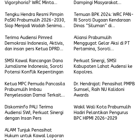
Vigorphoria? WRC Minta
Dampingi Masyarakat
Penjelasan
Laporkan Pelanggaran
Tengku Hendra Resmi Pimpin
Temuan BPK 2024: WRC PAN-
PaSKI Prabumulih 2026-2030,
RI Soroti Dugaan Kendaraan
Siap Menjadi Wadah Seniman
Dinas “Siluman” di
Komedi di Kota Nanas
Lingkungan Pemkot
Prabumulih
Terima Audiensi Pimred
Aliansi Prabumulih
Demokrasi Indonesia, Aktivis,
Menggugat Gelar Aksi di PT
dan insan pers Ketua DPRD
Pertamina, Soroti
Prabumulih Siap Selaraskan
Transparansi hingga Dana CSR
Regulasi Tenaga Kerja Lokal
SMSI Kawal Rancangan Dana
Perkuat Sinergi, SMSI
Jurnalisme Indonesia, Soroti
Kabupaten Lahat Audensi ke
Potensi Konflik Kepentingan
Kapolres.
Ketua MPC Pemuda Pancasila
Dr. Hendrajat: Penasihat PMPB
Prabumulih Imbau
Sumsel, Raih NU Kalidoni
Penyelesaian Damai Terkait
Awards
Keributan Anggota LSM dan
Pegawai Wali Kota
Diskominfo PALI Terima
Wakil Wali Kota Prabumulih
Audiensi SWI, Perkuat Sinergi
Hadiri Pelantikan Pengurus
dengan Insan Pers
BPC HIPMI 2026–2029
ALAM Tunjuk Penasihat
Hukum untuk Kawal Laporan