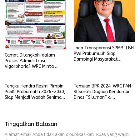
Jaga Transparansi SPMB, LBH
PWI Prabumulih Siap
Camat Dilangkahi dalam
Dampingi Masyarakat
Proses Administrasi
Laporkan Pelanggaran
Vigorphoria? WRC Minta
Penjelasan
Tengku Hendra Resmi Pimpin
Temuan BPK 2024: WRC PAN-
PaSKI Prabumulih 2026-2030,
RI Soroti Dugaan Kendaraan
Siap Menjadi Wadah Seniman
Dinas “Siluman” di
Komedi di Kota Nanas
Lingkungan Pemkot
Prabumulih
Tinggalkan Balasan
Alamat email Anda tidak akan dipublikasikan.
Ruas yang wajib