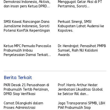
Demokrasi Indonesia, Aktivis,
Menggugat Gelar Aksi di PT
dan insan pers Ketua DPRD
Pertamina, Soroti
Prabumulih Siap Selaraskan
Transparansi hingga Dana CSR
Regulasi Tenaga Kerja Lokal
SMSI Kawal Rancangan Dana
Perkuat Sinergi, SMSI
Jurnalisme Indonesia, Soroti
Kabupaten Lahat Audensi ke
Potensi Konflik Kepentingan
Kapolres.
Ketua MPC Pemuda Pancasila
Dr. Hendrajat: Penasihat PMPB
Prabumulih Imbau
Sumsel, Raih NU Kalidoni
Penyelesaian Damai Terkait
Awards
Keributan Anggota LSM dan
Pegawai Wali Kota
Berita Terkait
PKRI Desak 21 Perusahaan di
Prof. Harris Arthur Hedar:
Prabumulih Tertib Perizinan,
Jembatani Likuiditas Global
DPRD Siap Verifikasi
ke Sektor Riil dan
Keberlanjutan, SMSI
Komitmen Kawal Ekosistem
Camat Dilangkahi dalam
Jaga Transparansi SPMB, LBH
PFII
Proses Administrasi
PWI Prabumulih Siap