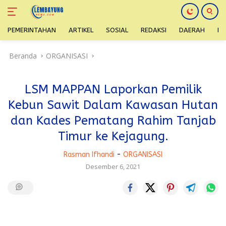
PEMERINTAHAN
ARTIKEL
SOSIAL
REDAKSI
DAERAH
H
Langsung
Beranda
ORGANISASI
ke
konten
LSM MAPPAN Laporkan Pemilik
Kebun Sawit Dalam Kawasan Hutan
dan Kades Pematang Rahim Tanjab
Timur ke Kejagung.
Rasman Ifhandi
-
ORGANISASI
Desember 6, 2021