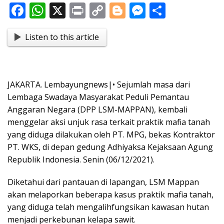
F
W
X
Pr
C
Bl
M
S
ac
h
in
o
o
e
h
Listen to this article
e
at
t
p
g
ss
ar
b
s
y
g
e
e
o
A
Li
er
n
JAKARTA. Lembayungnews|• Sejumlah masa dari
o
p
n
g
Lembaga Swadaya Masyarakat Peduli Pemantau
k
p
k
er
Anggaran Negara (DPP LSM-MAPPAN), kembali
menggelar aksi unjuk rasa terkait praktik mafia tanah
yang diduga dilakukan oleh PT. MPG, bekas Kontraktor
PT. WKS, di depan gedung Adhiyaksa Kejaksaan Agung
Republik Indonesia. Senin (06/12/2021).
Diketahui dari pantauan di lapangan, LSM Mappan
akan melaporkan beberapa kasus praktik mafia tanah,
yang diduga telah mengalihfungsikan kawasan hutan
menjadi perkebunan kelapa sawit.