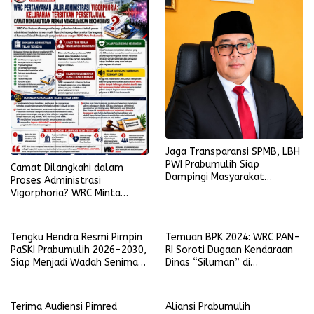
Jaga Transparansi SPMB, LBH
PWI Prabumulih Siap
Camat Dilangkahi dalam
Dampingi Masyarakat
Proses Administrasi
Laporkan Pelanggaran
Vigorphoria? WRC Minta
Penjelasan
Tengku Hendra Resmi Pimpin
Temuan BPK 2024: WRC PAN-
PaSKI Prabumulih 2026-2030,
RI Soroti Dugaan Kendaraan
Siap Menjadi Wadah Seniman
Dinas “Siluman” di
Komedi di Kota Nanas
Lingkungan Pemkot
Prabumulih
Terima Audiensi Pimred
Aliansi Prabumulih