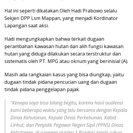
Hal ini seperti dikatakan Oleh Hadi Prabowo selalu
Sekjen DPP Lsm Mappan, yang menjadi Kordinator
Lapangan saat aksi.
Hadi mengungkapkan bahwa terkait dugaan
perambahan kawasan hutan dan alih fungsi kawasan
hutan yang diduga dilakukan secara terstruktur dan
sistematis oleh PT. MPG atau oknum yang berinisial (A).
Masih ada rangkaian kasus yang bisa diungkap, yaitu
dugaan tindak pidana pencucian uang dan dugaan
tindak pidana penggelapan pajak.
“Kenapa saya bisa bilang begitu, karena hasil audiensi
kami beberapa waktu yang lalu bersama dengan Kepala
Dinas Kehutanan, Kepala Dinas Perkebunan, Kabid
Linhut, dan Penyidik Pegawai Negeri Sipil (PPNS) Dinas
Kehutanan, di ruangan asisten 1 Provinsi Jambi cukup