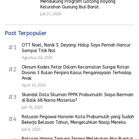
Mendukung Program Gotong Royong
Kelurahan Gunung Ibul Barat
Juli 31, 2026
Post Terpopuler
OTT Noel, Nanik S. Deyang: Hidup Saya Pernah Hancur
#1
Sampai Titik Nol
Agustus 24, 2025
Oknum Kades Petar Dalam Kecamatan Sungai Rotan
#2
Divonis 3 Bulan Penjara Kasus Penganiayaan Terhadap
Anak
April 10, 2025
Skandal Data Siluman PPPK Prabumulih: Siapa Bermain
#3
di Balik 68 Nama Misterius?
Juli 16, 2025
Ratusan Pegawai Honorer Kota Prabumulih yang Sudah
#4
Bekerja Belasan Tahun, Mengeluhkan Nasip Mereka
Juli 6, 2025
Ratusan Warga Tanjung Terang Melakukan Aksi Buntut