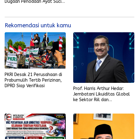
Dugaan Penodaan Ayat Suci
Al-Qur’an
Rekomendasi untuk kamu
PKRI Desak 21 Perusahaan di
Prabumulih Tertib Perizinan,
DPRD Siap Verifikasi
Prof. Harris Arthur Hedar:
Jembatani Likuiditas Global
ke Sektor Riil dan
Keberlanjutan, SMSI
Komitmen Kawal Ekosistem
PFII