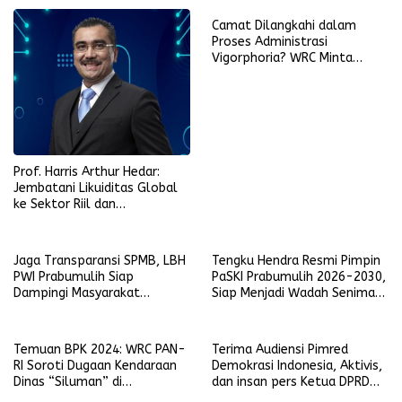
Camat Dilangkahi dalam
Proses Administrasi
Vigorphoria? WRC Minta
Penjelasan
Prof. Harris Arthur Hedar:
Jembatani Likuiditas Global
ke Sektor Riil dan
Keberlanjutan, SMSI
Komitmen Kawal Ekosistem
PFII
Jaga Transparansi SPMB, LBH
Tengku Hendra Resmi Pimpin
PWI Prabumulih Siap
PaSKI Prabumulih 2026-2030,
Dampingi Masyarakat
Siap Menjadi Wadah Seniman
Laporkan Pelanggaran
Komedi di Kota Nanas
Temuan BPK 2024: WRC PAN-
Terima Audiensi Pimred
RI Soroti Dugaan Kendaraan
Demokrasi Indonesia, Aktivis,
Dinas “Siluman” di
dan insan pers Ketua DPRD
Lingkungan Pemkot
Prabumulih Siap Selaraskan