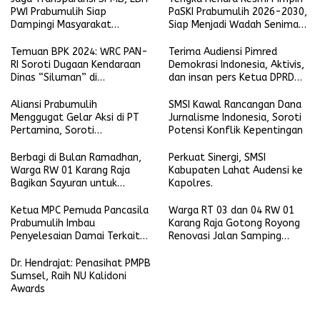
PFII
PWI Prabumulih Siap
PaSKI Prabumulih 2026-2030,
Dampingi Masyarakat
Siap Menjadi Wadah Seniman
Laporkan Pelanggaran
Komedi di Kota Nanas
Temuan BPK 2024: WRC PAN-
Terima Audiensi Pimred
RI Soroti Dugaan Kendaraan
Demokrasi Indonesia, Aktivis,
Dinas “Siluman” di
dan insan pers Ketua DPRD
Lingkungan Pemkot
Prabumulih Siap Selaraskan
Prabumulih
Regulasi Tenaga Kerja Lokal
Aliansi Prabumulih
SMSI Kawal Rancangan Dana
Menggugat Gelar Aksi di PT
Jurnalisme Indonesia, Soroti
Pertamina, Soroti
Potensi Konflik Kepentingan
Transparansi hingga Dana CSR
Berbagi di Bulan Ramadhan,
Perkuat Sinergi, SMSI
Warga RW 01 Karang Raja
Kabupaten Lahat Audensi ke
Bagikan Sayuran untuk
Kapolres.
Pererat Kebersamaan
Ketua MPC Pemuda Pancasila
Warga RT 03 dan 04 RW 01
Prabumulih Imbau
Karang Raja Gotong Royong
Penyelesaian Damai Terkait
Renovasi Jalan Samping
Keributan Anggota LSM dan
Masjid Nur Ikhlas
Pegawai Wali Kota
Dr. Hendrajat: Penasihat PMPB
Sumsel, Raih NU Kalidoni
Awards