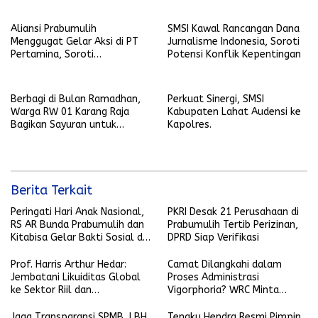
Prabumulih
Regulasi Tenaga Kerja Lokal
Aliansi Prabumulih
SMSI Kawal Rancangan Dana
Menggugat Gelar Aksi di PT
Jurnalisme Indonesia, Soroti
Pertamina, Soroti
Potensi Konflik Kepentingan
Transparansi hingga Dana CSR
Berbagi di Bulan Ramadhan,
Perkuat Sinergi, SMSI
Warga RW 01 Karang Raja
Kabupaten Lahat Audensi ke
Bagikan Sayuran untuk
Kapolres.
Pererat Kebersamaan
Berita Terkait
Peringati Hari Anak Nasional,
PKRI Desak 21 Perusahaan di
RS AR Bunda Prabumulih dan
Prabumulih Tertib Perizinan,
Kitabisa Gelar Bakti Sosial di
DPRD Siap Verifikasi
Perumahan Perkim
Prof. Harris Arthur Hedar:
Camat Dilangkahi dalam
Jembatani Likuiditas Global
Proses Administrasi
ke Sektor Riil dan
Vigorphoria? WRC Minta
Keberlanjutan, SMSI
Penjelasan
Komitmen Kawal Ekosistem
Jaga Transparansi SPMB, LBH
Tengku Hendra Resmi Pimpin