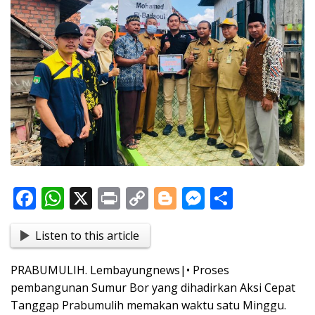
F
W
X
Pr
C
Bl
M
S
ac
h
in
o
o
e
h
Listen to this article
e
at
t
p
g
ss
ar
b
s
y
g
e
e
PRABUMULIH. Lembayungnews|• Proses
o
A
Li
er
n
pembangunan Sumur Bor yang dihadirkan Aksi Cepat
o
p
n
g
Tanggap Prabumulih memakan waktu satu Minggu.