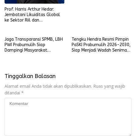
Prof. Harris Arthur Hedar:
Jembatani Likuiditas Global
ke Sektor Riil dan
Keberlanjutan, SMSI
Komitmen Kawal Ekosistem
PFII
Jaga Transparansi SPMB, LBH
Tengku Hendra Resmi Pimpin
PWI Prabumulih Siap
PaSKI Prabumulih 2026-2030,
Dampingi Masyarakat
Siap Menjadi Wadah Seniman
Laporkan Pelanggaran
Komedi di Kota Nanas
Tinggalkan Balasan
Alamat email Anda tidak akan dipublikasikan.
Ruas yang wajib
ditandai
*