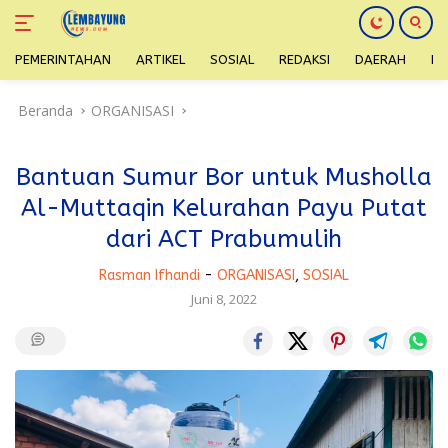
PEMERINTAHAN
ARTIKEL
SOSIAL
REDAKSI
DAERAH
H
Langsung
Beranda
ORGANISASI
ke
konten
Bantuan Sumur Bor untuk Musholla
Al-Muttaqin Kelurahan Payu Putat
dari ACT Prabumulih
Rasman Ifhandi
-
ORGANISASI
,
SOSIAL
Juni 8, 2022