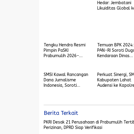
Hedar: Jembatani
Perizinan, DPRD Siap
Likuiditas Global k
Verifikasi
Sektor Riil dan
Keberlanjutan, SMS
Komitmen Kawal
Ekosistem PFII
Tengku Hendra Resmi
Temuan BPK 2024
Pimpin PaSKI
PAN-RI Soroti Dug
Prabumulih 2026-
Kendaraan Dinas
2030, Siap Menjadi
“Siluman” di
Wadah Seniman
Lingkungan Pemko
Komedi di Kota Nanas
Prabumulih
SMSI Kawal Rancangan
Perkuat Sinergi, SM
Dana Jurnalisme
Kabupaten Lahat
Indonesia, Soroti
Audensi ke Kapolre
Potensi Konflik
Kepentingan
Berita Terkait
PKRI Desak 21 Perusahaan di Prabumulih Terti
Perizinan, DPRD Siap Verifikasi