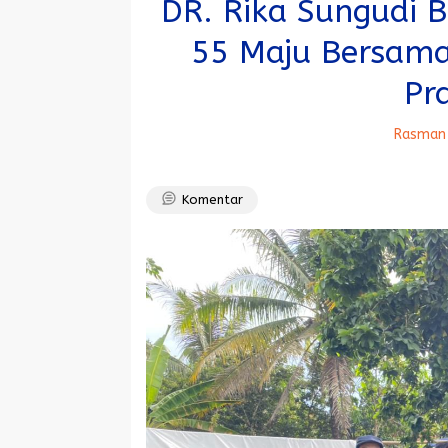
DR. Rika Sungudi 
55 Maju Bersam
Pr
Rasman 
Komentar