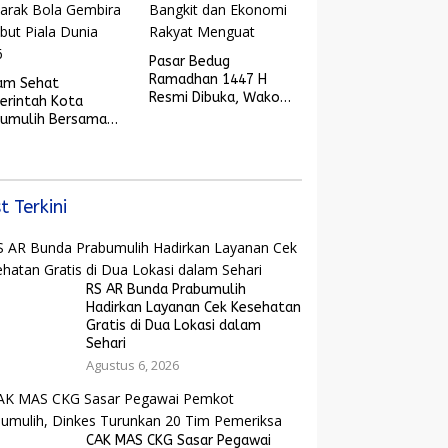
Pasar Bedug
Ramadhan 1447 H
am Sehat
Resmi Dibuka, Wako
erintah Kota
Arlan: Saatnya UMKM
bumulih Bersama
Bangkit dan Ekonomi
yarakat dan
Rakyat Menguat
arak Bola Gembira
ut Piala Dunia
6
t Terkini
RS AR Bunda Prabumulih
Hadirkan Layanan Cek Kesehatan
Gratis di Dua Lokasi dalam
Sehari
Agustus 6, 2026
CAK MAS CKG Sasar Pegawai