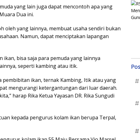
k muda yang lain juga dapat mencontoh apa yang
Muara Dua ini.
toh oleh yang lainnya, membuat usaha sendiri bukan
rusahaan. Namun, dapat menciptakan lapangan
 ikan, bisa saja para pemuda yang lainnya
nnya, seperti kambing atau itik.
Pos
a pembibitan ikan, ternak Kambing, Itik atau yang
#
apat mengurangi ketergantungan dari luar daerah.
kita,” harap Rika Ketua Yayasan DR. Rika Sungudi
#
ntuan kepada pengurus kolam ikan berupa Terpal,
#
pengurus kolam ikan 55 Maju Bersama Vio Marsel