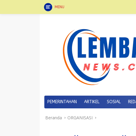
MENU
Langsung
ke
konten
PEMERINTAHAN
ARTIKEL
SOSIAL
RED
Beranda
ORGANISASI