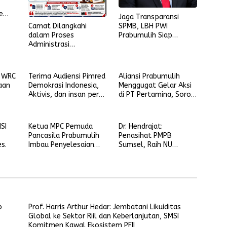
e
Jaga Transparansi
SPMB, LBH PWI
Camat Dilangkahi
I
Prabumulih Siap
dalam Proses
Dampingi Masyarakat
Administrasi
Laporkan Pelanggaran
Vigorphoria? WRC
Minta Penjelasan
: WRC
Terima Audiensi Pimred
Aliansi Prabumulih
aan
Demokrasi Indonesia,
Menggugat Gelar Aksi
Aktivis, dan insan pers
di PT Pertamina, Soroti
Ketua DPRD
Transparansi hingga
t
Prabumulih Siap
Dana CSR
Selaraskan Regulasi
SI
Ketua MPC Pemuda
Dr. Hendrajat:
Tenaga Kerja Lokal
Pancasila Prabumulih
Penasihat PMPB
s.
Imbau Penyelesaian
Sumsel, Raih NU
Damai Terkait
Kalidoni Awards
Keributan Anggota LSM
dan Pegawai Wali Kota
b
Prof. Harris Arthur Hedar: Jembatani Likuiditas
Global ke Sektor Riil dan Keberlanjutan, SMSI
Komitmen Kawal Ekosistem PFII