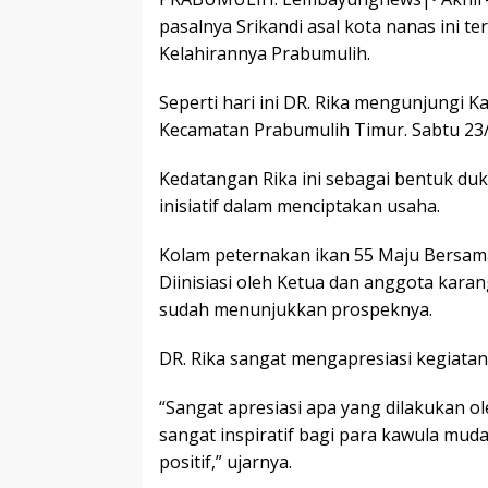
o
A
Li
er
n
pasalnya Srikandi asal kota nanas ini ter
o
p
n
g
Kelahirannya Prabumulih.
k
p
k
e
Seperti hari ini DR. Rika mengunjungi 
Kecamatan Prabumulih Timur. Sabtu 23/
Kedatangan Rika ini sebagai bentuk du
inisiatif dalam menciptakan usaha.
Kolam peternakan ikan 55 Maju Bersam
Diinisiasi oleh Ketua dan anggota kara
sudah menunjukkan prospeknya.
DR. Rika sangat mengapresiasi kegiata
“Sangat apresiasi apa yang dilakukan ol
sangat inspiratif bagi para kawula mud
positif,” ujarnya.