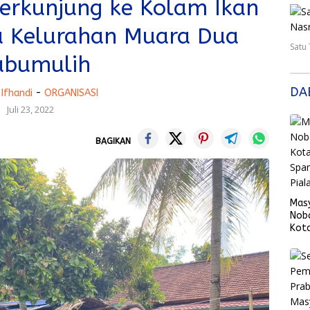
Berkunjung ke Kolam Ikan
a Kelurahan Muara Dua
Satu
abumulih
DA
Ifhandi
-
ORGANISASI
Juli 23, 2022
BAGIKAN
Mas
Nob
Kota
Span
Fina