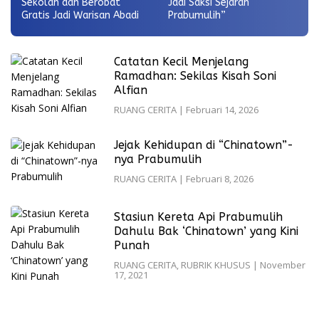
Sekolah dan Berobat
Jadi Saksi Sejarah
Gratis Jadi Warisan Abadi
Prabumulih”
Catatan Kecil Menjelang
Ramadhan: Sekilas Kisah Soni
Alfian
RUANG CERITA
|
Februari 14, 2026
Jejak Kehidupan di “Chinatown”-
nya Prabumulih
RUANG CERITA
|
Februari 8, 2026
Stasiun Kereta Api Prabumulih
Dahulu Bak ‘Chinatown’ yang Kini
Punah
RUANG CERITA
,
RUBRIK KHUSUS
|
November
17, 2021