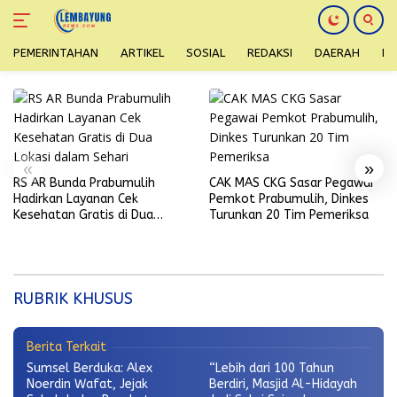
PEMERINTAHAN
ARTIKEL
SOSIAL
REDAKSI
DAERAH
H
Langsung
ke
konten
«
»
RS AR Bunda Prabumulih
CAK MAS CKG Sasar Pegawai
Hadirkan Layanan Cek
Pemkot Prabumulih, Dinkes
Kesehatan Gratis di Dua
Turunkan 20 Tim Pemeriksa
Lokasi dalam Sehari
Dari Kudus ke Panggung Nasional: Tiyo
Ardianto dan Kontroversi Program MBG
RUBRIK KHUSUS
RUBRIK KHUSUS
|
Februari 26, 2026
Berita Terkait
Sumsel Berduka: Alex
“Lebih dari 100 Tahun
Noerdin Wafat, Jejak
Berdiri, Masjid Al-Hidayah